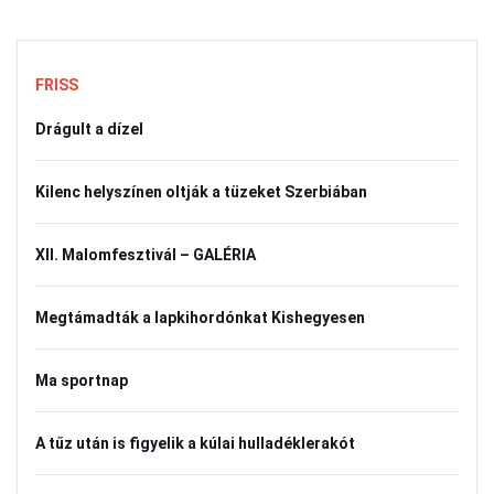
FRISS
Drágult a dízel
Kilenc helyszínen oltják a tüzeket Szerbiában
XII. Malomfesztivál – GALÉRIA
Megtámadták a lapkihordónkat Kishegyesen
Ma sportnap
A tűz után is figyelik a kúlai hulladéklerakót