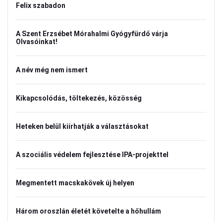
Felix szabadon
A Szent Erzsébet Mórahalmi Gyógyfürdő várja
Olvasóinkat!
A név még nem ismert
Kikapcsolódás, töltekezés, közösség
Heteken belül kiírhatják a választásokat
A szociális védelem fejlesztése IPA-projekttel
Megmentett macskakövek új helyen
Három oroszlán életét követelte a hőhullám