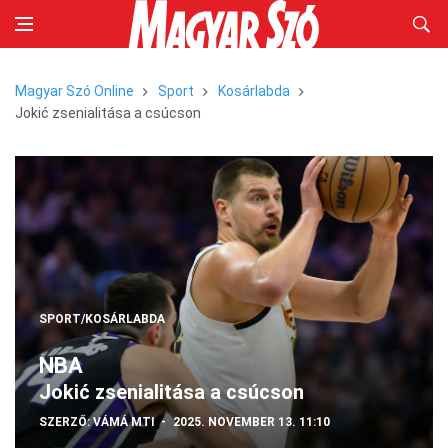
Magyar Szó Online
Sport
Kosárlabda
Jokić zsenialitása a csúcson
SPORT/KOSÁRLABDA
NBA
Jokić zsenialitása a csúcson
SZERZŐ:
VÁMÁ MTI
2025. NOVEMBER 13. 11:10