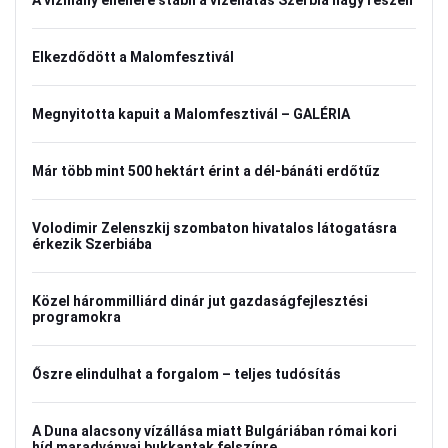
A vízhiány ellenére stabil a vízellátás Szerbia nagy részén
Elkezdődött a Malomfesztivál
Megnyitotta kapuit a Malomfesztivál – GALÉRIA
Már több mint 500 hektárt érint a dél-bánáti erdőtűz
Volodimir Zelenszkij szombaton hivatalos látogatásra
érkezik Szerbiába
Közel hárommilliárd dinár jut gazdaságfejlesztési
programokra
Őszre elindulhat a forgalom – teljes tudósítás
A Duna alacsony vízállása miatt Bulgáriában római kori
híd maradványai bukkantak felszínre