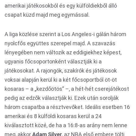
amerikai játékosokból és egy külföldiekből álló
csapat küzd majd meg egymással.
A liga közlése szerint a Los Angeles-i gálán három
nyolcfős együttes szerepel majd. A szavazás
lényegében nem változik az eddigiekhez képest,
ugyanis főcsoportonként választják ki a
játékosokat. A rajongók, szakírók és játékosok
voksai alapján kerül ki a két főcsoportból öt-öt
kosaras – a „kezdőötös” –, a hét-hét cserejátékost
pedig az edzők választják ki. Ezek után sorolják
három csapatba a résztvevőket. Ideális esetben 16
amerikai és 8 külföldi kosaras kerül a 24
kiválasztott közé, de ha a 16:8-as arány nem lenne
meg, akkor
Adam Silver
, az NBA első embere tölti