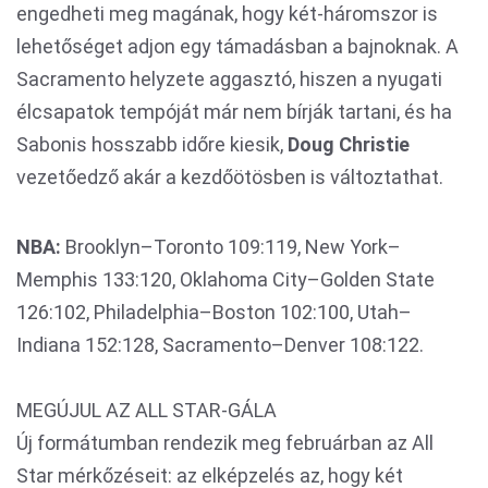
engedheti meg magának, hogy két-háromszor is
lehetőséget adjon egy támadásban a bajnoknak. A
Sacramento helyzete aggasztó, hiszen a nyugati
élcsapatok tempóját már nem bírják tartani, és ha
Sabonis hosszabb időre kiesik,
Doug Christie
vezetőedző akár a kezdőötösben is változtathat.
NBA:
Brooklyn–Toronto 109:119, New York–
Memphis 133:120, Oklahoma City–Golden State
126:102, Philadelphia–Boston 102:100, Utah–
Indiana 152:128, Sacramento–Denver 108:122.
MEGÚJUL AZ ALL STAR-GÁLA
Új formátumban rendezik meg februárban az All
Star mérkőzéseit: az elképzelés az, hogy két