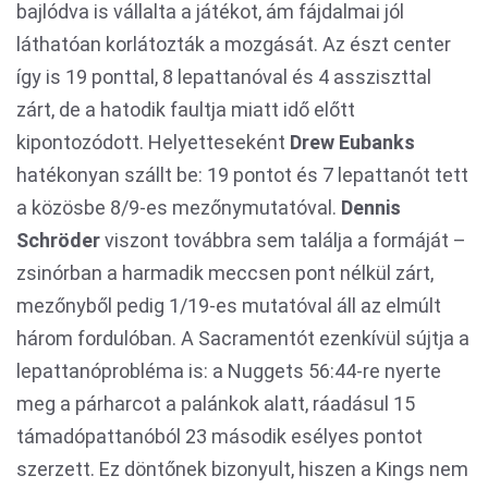
bajlódva is vállalta a játékot, ám fájdalmai jól
láthatóan korlátozták a mozgását. Az észt center
így is 19 ponttal, 8 lepattanóval és 4 assziszttal
zárt, de a hatodik faultja miatt idő előtt
kipontozódott. Helyetteseként
Drew Eubanks
hatékonyan szállt be: 19 pontot és 7 lepattanót tett
a közösbe 8/9-es mezőnymutatóval.
Dennis
Schröder
viszont továbbra sem találja a formáját –
zsinórban a harmadik meccsen pont nélkül zárt,
mezőnyből pedig 1/19-es mutatóval áll az elmúlt
három fordulóban. A Sacramentót ezenkívül sújtja a
lepattanóprobléma is: a Nuggets 56:44-re nyerte
meg a párharcot a palánkok alatt, ráadásul 15
támadópattanóból 23 második esélyes pontot
szerzett. Ez döntőnek bizonyult, hiszen a Kings nem