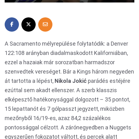
A Sacramento mélyrepülése folytatódik: a Denver
122:108 arányban diadalmaskodott Kaliforniában,
ezzel a hazaiak már sorozatban harmadszor
szenvedtek vereséget. Bár a Kings három negyeden
át tartotta a lépést,
Nikola Jokić
parádés estéjére
ezúttal sem akadt ellenszer. A szerb klasszis
elképesztő hatékonysággal dolgozott – 35 pontot,
15 lepattanót és 7 gólpasszt jegyzett, miközben
mezőnyből 16/19-es, azaz 84,2 százalékos
pontossággal célzott. A zárónegyedben a Nuggets
egyszerűen fokozatot váltott, és percek alatt