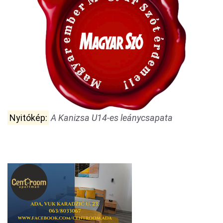
Nyitókép:
A Kanizsa U14-es leánycsapata