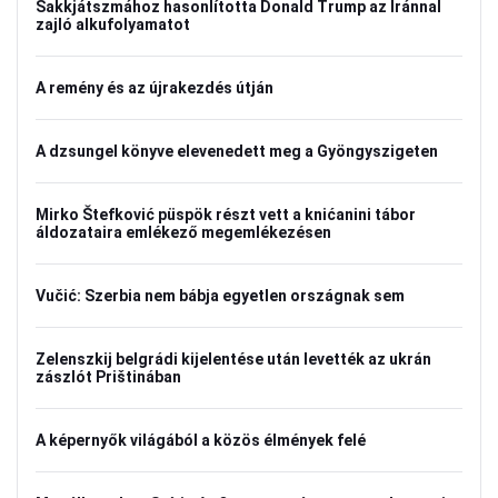
Sakkjátszmához hasonlította Donald Trump az Iránnal
zajló alkufolyamatot
A remény és az újrakezdés útján
A dzsungel könyve elevenedett meg a Gyöngyszigeten
Mirko Štefković püspök részt vett a knićanini tábor
áldozataira emlékező megemlékezésen
Vučić: Szerbia nem bábja egyetlen országnak sem
Zelenszkij belgrádi kijelentése után levették az ukrán
zászlót Prištinában
A képernyők világából a közös élmények felé