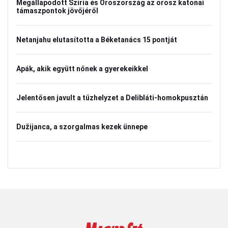
Megállapodott Szíria és Oroszország az orosz katonai
támaszpontok jövőjéről
Netanjahu elutasította a Béketanács 15 pontját
Apák, akik együtt nőnek a gyerekeikkel
Jelentősen javult a tűzhelyzet a Delibláti-homokpusztán
Dužijanca, a szorgalmas kezek ünnepe