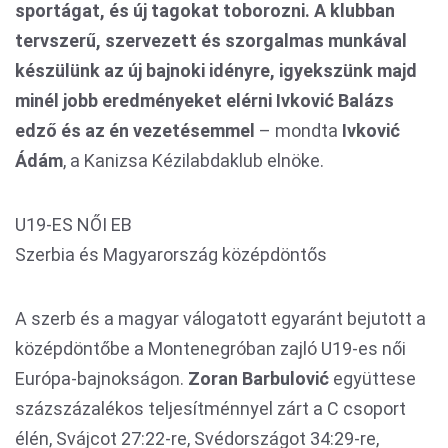
sportágat, és új tagokat toborozni. A klubban
tervszerű, szervezett és szorgalmas munkával
készülünk az új bajnoki idényre, igyekszünk majd
minél jobb eredményeket elérni Ivković Balázs
edző és az én vezetésemmel
– mondta
Ivković
Ádám
, a Kanizsa Kézilabdaklub elnöke.
U19-ES NŐI EB
Szerbia és Magyarország középdöntős
A szerb és a magyar válogatott egyaránt bejutott a
középdöntőbe a Montenegróban zajló U19-es női
Európa-bajnokságon.
Zoran Barbulović
együttese
százszázalékos teljesítménnyel zárt a C csoport
élén, Svájcot 27:22-re, Svédországot 34:29-re,