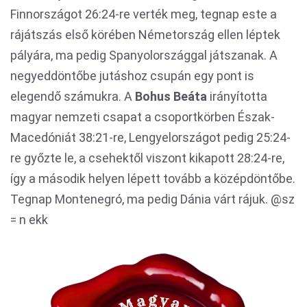
Finnországot 26:24-re verték meg, tegnap este a
rájátszás első körében Németország ellen léptek
pályára, ma pedig Spanyolországgal játszanak. A
negyeddöntőbe jutáshoz csupán egy pont is
elegendő számukra. A
Bohus Beáta
irányította
magyar nemzeti csapat a csoportkörben Észak-
Macedóniát 38:21-re, Lengyelországot pedig 25:24-
re győzte le, a csehektől viszont kikapott 28:24-re,
így a második helyen lépett tovább a középdöntőbe.
Tegnap Montenegró, ma pedig Dánia várt rájuk. @sz
= n ekk