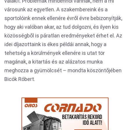
valakit. Problémák mindenhol vannak, nem a mi
városunk az egyetlen. A szakembereink és a
sportolóink ennek ellenére évről évre bebizonyítják,
hogy aki valóban akar, az tud dolgozni, és ilyen kis
közösségből is páratlan eredményeket érhet el. Az
idei díjazottaink is ékes példái annak, hogy a
tehetség a körülmények ellenére is utat tör
magának, a kitartás és az alázatos munka
meghozza a gyümölcsét – mondta köszöntőjében
Bicók Róbert.