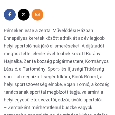
Pénteken este a zentai Művelődési Házban
ünnepélyes keretek között adták át az év legjobb
helyi sportolóinak járó elismeréseket. A díjátadót
megtisztelte jelenlétével többek között Burány
Hajnalka, Zenta község polgármestere, Kormányos
László, a Tartományi Sport- és Ifjúsági Titkárság
sporttal megbízott segédtitkára, Bicók Róbert, a
helyi sportszövetség elnöke, Bojan Tomić, a község
tanácsának sporttal megbízott tagja, valamint a
helyi egyesületek vezetői, edzői, kiváló sportolói.
– Zentaiként mérhetetlenül büszke vagyok