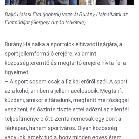
Bajić Halasi Éva (jobbról) vette át Burány Hajnalkától az
Életműdíjat (Gergely Árpád felvétele)
Burány Hajnalka a sportolók elhivatottságára, a
sport jellemformáló erejére, valamint
közösségteremtő és megtartó erejére hívta fel a
figyelmet.
– A sport sosem csak a fizikai erőről szól. A sport
az a kohó, amiben a jellem acélosodik. Megtanít
küzdeni, amikor elfáradunk, megtanít méltósággal
veszíteni, és őszinte tisztelettel adózni az ellenfél
teljesítménye előtt. Zenta nemcsak egy pont a
térképen, hanem sportváros. Olyan közösség
vagyunk, amely tudja, hogy minden egyes érem