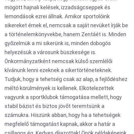
mögött hajnali kelések, izzadságcseppek és
lemondások ezrei állnak. Amikor sportolóink
sikereket érnek el, nemcsak a saját nevüket írják be
a történelemkönyvekbe, hanem Zentáét is. Minden
győzelmük a mi sikerünk is, minden dobogós
helyezésük a városunk büszkesége is.
Önkormányzatként nemcsak külső szemlélői
kívánunk lenni ezeknek a sikertörténeteknek.
Tudjuk, hogy a tehetség csak az alap, a fejlődéshez
méltó körülmények is kellenek. Elkötelezettek
vagyunk a sportklubok támogatása mellett, hogy
stabil bázist és biztos jövőt teremtsünk a
számukra. Hiszünk abban, hogy ha a tehetségek
megfelelő támogatást kapnak, akkor a határ a
csillagos ég. Kedves díjazottak! Önök példaképeink