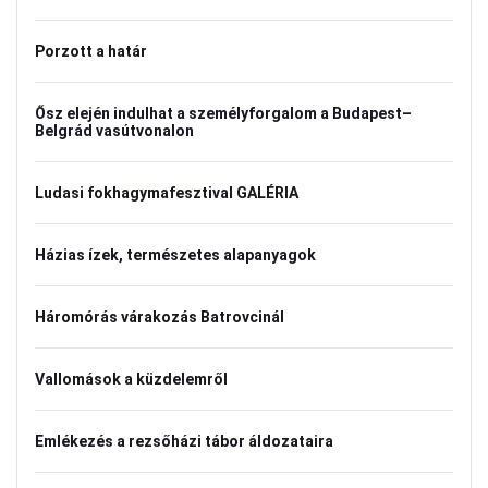
Porzott a határ
Ősz elején indulhat a személyforgalom a Budapest–
Belgrád vasútvonalon
Ludasi fokhagymafesztival GALÉRIA
Házias ízek, természetes alapanyagok
Háromórás várakozás Batrovcinál
Vallomások a küzdelemről
Emlékezés a rezsőházi tábor áldozataira