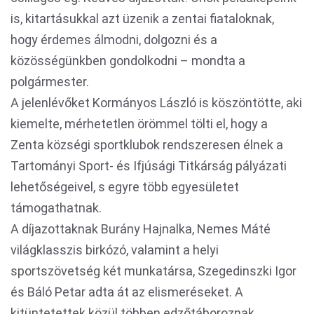
is, kitartásukkal azt üzenik a zentai fiataloknak,
hogy érdemes álmodni, dolgozni és a
közösségünkben gondolkodni – mondta a
polgármester.
A jelenlévőket Kormányos László is köszöntötte, aki
kiemelte, mérhetetlen örömmel tölti el, hogy a
Zenta községi sportklubok rendszeresen élnek a
Tartományi Sport- és Ifjúsági Titkárság pályázati
lehetőségeivel, s egyre több egyesületet
támogathatnak.
A díjazottaknak Burány Hajnalka, Nemes Máté
világklasszis birkózó, valamint a helyi
sportszövetség két munkatársa, Szegedinszki Igor
és Báló Petar adta át az elismeréseket. A
kitüntetettek közül többen edzőtáboroznak,