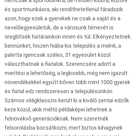
nemcsak a sportolóinkra, de minden klubra, edzőre
és sportmunkásra, aki rendíthetetlenül fáradozik
azon, hogy ezek a gyerekek ne csak a saját és a
nevelőegyesületük, de a városunk hírnevét is
öregbítsék határainkon innen és túl. Elkényeztetnek
bennünket, hiszen hiába kis település a miénk, a
paletta igencsak széles, 31 egyesület közül
választhatnak a fiatalok. Szerencsére adott a
merítési a lehetőség, a legkisebb, még nem igazolt
növendékekkel együtt bőven több mint 1000 gyerek
és fiatal edz rendszeresen a településünkön.
Számos világklasszis került ki a kiváló zentai edzők
keze közül, akik méltó példaképei lehetnek a
felnövekvő generációknak. Nem szeretnék
felsorolásba bocsátkozni, mert biztos kihagynék