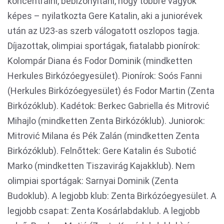
koncentrálni, bebizonyítani, hogy többre vagyok
képes – nyilatkozta Gere Katalin, aki a juniorévek
után az U23-as szerb válogatott oszlopos tagja.
Díjazottak, olimpiai sportágak, fiatalabb pionírok:
Kolompár Diana és Fodor Dominik (mindketten
Herkules Birkózóegyesület). Pionírok: Soós Fanni
(Herkules Birkózóegyesület) és Fodor Martin (Zenta
Birkózóklub). Kadétok: Berkec Gabriella és Mitrović
Mihajlo (mindketten Zenta Birkózóklub). Juniorok:
Mitrović Milana és Pék Zalán (mindketten Zenta
Birkózóklub). Felnőttek: Gere Katalin és Subotić
Marko (mindketten Tiszavirág Kajakklub). Nem
olimpiai sportágak: Sarnyai Dominik (Zenta
Budoklub). A legjobb klub: Zenta Birkózóegyesület. A
legjobb csapat: Zenta Kosárlabdaklub. A legjobb