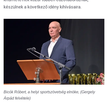
készülnek a következő idény kihívásaira.
Bicók Róbert, a helyi sportszövetség elnöke, (Gergely
Árpád felvétele)