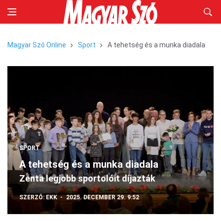
Magyar Szó Online
Sport
A tehetség és a munka diadala
SPORT
A tehetség és a munka diadala
Zenta legjobb sportolóit díjazták
SZERZŐ:
EKK
2025. DECEMBER 29. 9:52