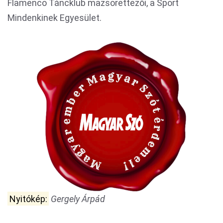
Flamenco Táncklub mazsorettezői, a Sport
Mindenkinek Egyesület.
Nyitókép:
Gergely Árpád