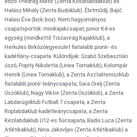
edző: Predrag Matić (Zenta Kosárlabdaklub) és
Halász Mihály (Zenta Budoklub). Életműdíj: Bajić
Halasi Éva (kick-box). Nem hagyományos
csapatsportok: minikajakcsapat, junior K4-es
egység (mindkettő Tiszavirág Kajakklub), a
Herkules Birkózóegyesület fiatalabb pionír- és
kadétlány-csapata. Különdíjak: Szabó Szebasztián
úszó, Popity Nikoletta (Linea Tornaklub), Kolompár
Henrik (Linea Tornaklub), a Zenta Asztaliteniszklub
fiatalabb pionír-leánycsapata, Sara Orelj (Zenta
Úszóklub), Nagy Viktor (Zenta Úszóklub), a Zenta
Labdarúgóklub Futball 7 csapata, a Zenta
Röplabdaklub kadétleánycsapata, a Zenta
Kézilabdaklub U12-es fiúcsapata, Badis Luca (Zenta
Atlétikaklub), Nina Jakovljev (Zenta Atlétikaklub) a