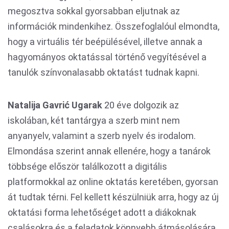
megosztva sokkal gyorsabban eljutnak az
információk mindenkihez. Összefoglalóul elmondta,
hogy a virtuális tér beépülésével, illetve annak a
hagyományos oktatással történő vegyítésével a
tanulók színvonalasabb oktatást tudnak kapni.
Natalija Gavrić Ugarak
20 éve dolgozik az
iskolában, két tantárgya a szerb mint nem
anyanyelv, valamint a szerb nyelv és irodalom.
Elmondása szerint annak ellenére, hogy a tanárok
többsége először találkozott a digitális
platformokkal az online oktatás keretében, gyorsan
át tudtak térni. Fel kellett készülniük arra, hogy az új
oktatási forma lehetőséget adott a diákoknak
csalásokra és a feladatok könnyebb átmásolására,