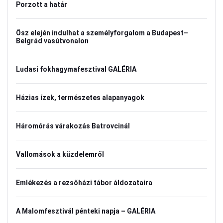
Porzott a határ
Ősz elején indulhat a személyforgalom a Budapest–
Belgrád vasútvonalon
Ludasi fokhagymafesztival GALÉRIA
Házias ízek, természetes alapanyagok
Háromórás várakozás Batrovcinál
Vallomások a küzdelemről
Emlékezés a rezsőházi tábor áldozataira
A Malomfesztivál pénteki napja – GALÉRIA