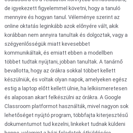
de igyekezett figyelemmel követni, hogy a tanuló
mennyire és hogyan tanul. Véleménye szerint az
online oktatás leginkább azok előnyére vált, akik
korábban nem annyira tanultak és dolgoztak, vagy a
szégyenlősségük miatt kevesebbet
kommunikáltak, és emiatt ebben a modellben
többet tudtak nyújtani, jobban tanultak. A tanárnő
bevallotta, hogy az órákra sokkal többet kellett
készülniük, és voltak olyan napok, amelyeken egész
estig a laptop előtt kellett ülnie, ha lelkiismeretesen
és alaposan akart felkészülni az órákra. A Google
Classroom platformot használták, mivel nagyon sok
lehetőséget nyújtó program, többfajta kiterjesztésű
dokumentumot tud kezelni, linkeket tudnak küldeni
benne, valamint a házi feladatok átküldésére,