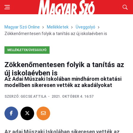
Magyar Szó Online
Mellékletek
Üveggolyó
Zökkenőmentesen folyik a tanítás az új iskolaévben is
MELLÉKLETEK/ÜVEGGOLYÓ
Zökkenőmentesen folyik a tanítás az
új iskolaévben is
Az Adai Műszaki Iskolában mindhárom oktatási
modellben sikeresen vették az akadályokat
SZERZŐ:
GECSE ATTILA
2021. OKTÓBER 4. 16:57
Az adai Műszaki Iskolában sikeresen vették az