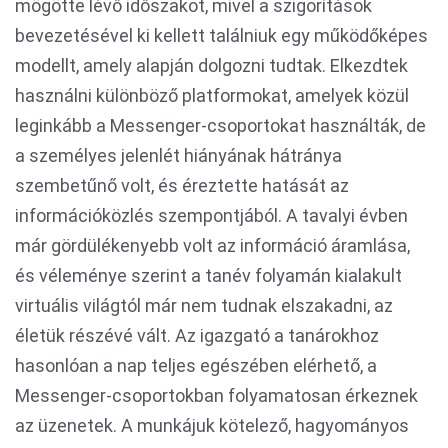
mögötte lévő időszakot, mivel a szigorítások
bevezetésével ki kellett találniuk egy működőképes
modellt, amely alapján dolgozni tudtak. Elkezdtek
használni különböző platformokat, amelyek közül
leginkább a Messenger-csoportokat használták, de
a személyes jelenlét hiányának hátránya
szembetűnő volt, és éreztette hatását az
információközlés szempontjából. A tavalyi évben
már gördülékenyebb volt az információ áramlása,
és véleménye szerint a tanév folyamán kialakult
virtuális világtól már nem tudnak elszakadni, az
életük részévé vált. Az igazgató a tanárokhoz
hasonlóan a nap teljes egészében elérhető, a
Messenger-csoportokban folyamatosan érkeznek
az üzenetek. A munkájuk kötelező, hagyományos