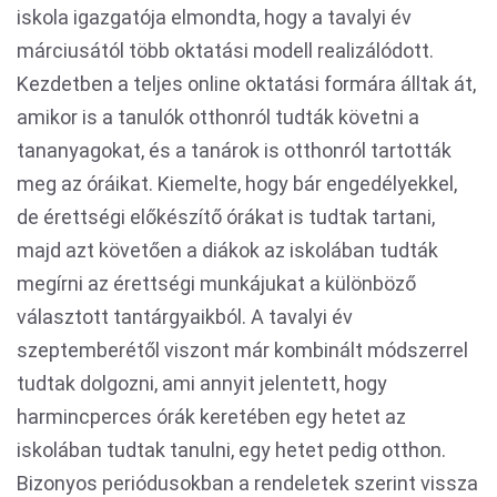
iskola igazgatója elmondta, hogy a tavalyi év
márciusától több oktatási modell realizálódott.
Kezdetben a teljes online oktatási formára álltak át,
amikor is a tanulók otthonról tudták követni a
tananyagokat, és a tanárok is otthonról tartották
meg az óráikat. Kiemelte, hogy bár engedélyekkel,
de érettségi előkészítő órákat is tudtak tartani,
majd azt követően a diákok az iskolában tudták
megírni az érettségi munkájukat a különböző
választott tantárgyaikból. A tavalyi év
szeptemberétől viszont már kombinált módszerrel
tudtak dolgozni, ami annyit jelentett, hogy
harmincperces órák keretében egy hetet az
iskolában tudtak tanulni, egy hetet pedig otthon.
Bizonyos periódusokban a rendeletek szerint vissza