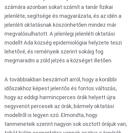
számára azonban sokat számít a tanár fizikai
jelenléte, segítsége és magyarázata, és az idén a
jelenléti oktatásnak köszönhetően mindez már
megvalósulhatott. A jelenlegi jelenléti oktatási
modellt Ada község epidemiológiai helyzete teszi
lehetővé, és reményeik szerint sokáig fog
megmaradni a zöld jelzés a községet illetően.
A továbbiakban beszámolt arról, hogy a korábbi
időszakhoz képest jelentős és fontos változás,
hogy az eddigi harmincperces órák helyett újra
negyvenöt percesek az órák, bármely oktatási
modellről is legyen szó. Elmondta, hogy
tanmeneteik szerint nagyon sok osztott órájuk van,
tehát külön csoportokra vannak osztva a tanórák.