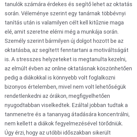
tanulók számára érdekes és segítő lehet az oktatás
során. Véleménye szerint egy tanárnak többévnyi
tanítás után is valamilyen célt kell kitűznie maga
elé, amit szeretne elérni még a munkája során.
Személy szerint bármilyen új dolgot hozott be az
oktatásba, az segített fenntartani a motiváltságát
is. A stresszes helyzeteket is megtanulta kezelni,
az elmúlt évben az online oktatásnak köszönhetően
pedig a diákokkal is könnyebb volt foglalkozni
bizonyos értelemben, mivel nem volt lehetőségük
rendetlenkedni az órákon, megfigyelhetően
nyugodtabban viselkedtek. Ezáltal jobban tudtak a
tanmenetre és a tananyag átadására koncentrálni,
nem kellett a diákok fegyelmezésével törődniük.
Úgy érzi, hogy az utóbbi időszakban sikerült