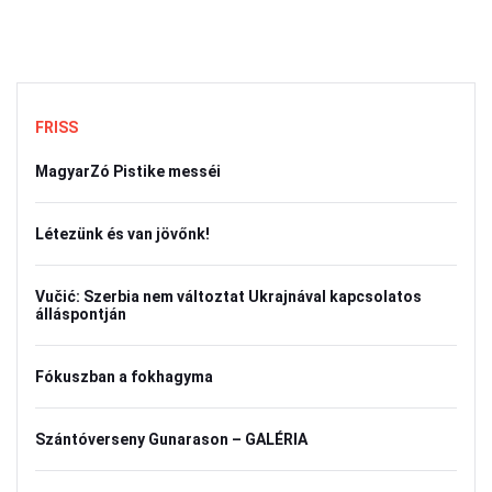
FRISS
MagyarZó Pistike messéi
Létezünk és van jövőnk!
Vučić: Szerbia nem változtat Ukrajnával kapcsolatos
álláspontján
Fókuszban a fokhagyma
Szántóverseny Gunarason – GALÉRIA