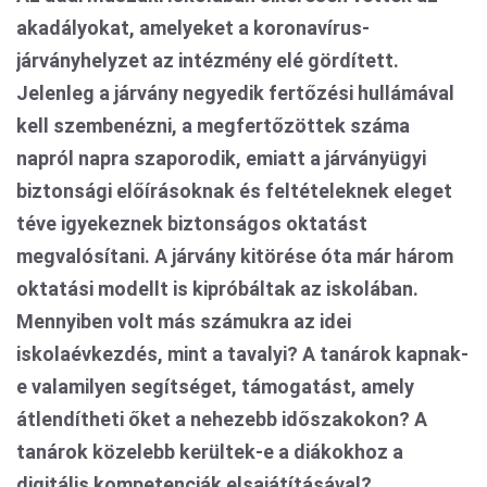
akadályokat, amelyeket a koronavírus-
járványhelyzet az intézmény elé gördített.
Jelenleg a járvány negyedik fertőzési hullámával
kell szembenézni, a megfertőzöttek száma
napról napra szaporodik, emiatt a járványügyi
biztonsági előírásoknak és feltételeknek eleget
téve igyekeznek biztonságos oktatást
megvalósítani. A járvány kitörése óta már három
oktatási modellt is kipróbáltak az iskolában.
Mennyiben volt más számukra az idei
iskolaévkezdés, mint a tavalyi? A tanárok kapnak-
e valamilyen segítséget, támogatást, amely
átlendítheti őket a nehezebb időszakokon? A
tanárok közelebb kerültek-e a diákokhoz a
digitális kompetenciák elsajátításával?