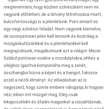
megteremteni, hogy közben színészként nem mi
vagyunk előtérben, de a látvány létrehozása miatt,
kulcsfontosságú is a jelenlétünk. Pont emiatt ez
egy nagy színészi feladat. Nem vagyunk kiemelve,
de iszonyatosan jelen kell lennünk és kizárólag a
mozgáskultúránkkal és a jelenlétünkkel kell
megrajzolnunk, megalkotnunk ezt a világot. Mezei
Szilárd pontosan ezekre a mozdulatokra, ehhez a
világhoz igazítva komponálta meg a zenét,
összhangba hozva a képet és a hangot, fokozva
ezzel a nézői élményt. Az előadásban az is
nagyszerű, hogy szinte embere válogatja, ki hogyan
nézi, kiben mit mozgat meg. Elég csak
kikapcsolódni és átadni magunkat a vizualitásnak,