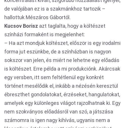
koncentrálást kíván, szigorúbb hozzáállást igényel,
de valójában ez is a szakmánkhoz tartozik –
hallottuk Mészáros Gábortól.
Kucsov Borisz
azt taglalta, hogy a költészet
színházi formaként is megjelenhet:
– Ha azt mondjuk költészet, először is egy irodalmi
forma jut eszünkbe, de a színházban is nagyon
sokszor van jelen, és miért ne lehetne egy előadás
is költészet. Erre példa a mi produkciónk. Akárcsak
egy versben, itt sem feltétlenül egy konkrét
történet mesélődik el, inkább a nézésén keresztül
ébreszthet gondolatokat, érzéseket, hangulatokat,
amelyek egy különleges világot rajzolhatnak ki. Egy
nem szokványos előadásról van szó, a játszása
számomra is igen nagy kihívás, ugyanis nem a