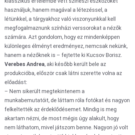
klasszikus értelembe vett színészi eszközöket
használjuk, hanem magával a létezéssel, a
létünkkel, a tárgyakhoz való viszonyunkkal kell
megfogalmaznunk színházi verssorokat a nézők
számára. Azt gondolom, hogy ez mindenképpen
különleges élményt eredményez, nemcsak nekünk,
hanem a nézőknek is – fejtette ki Kucsov Borisz.
Verebes Andrea
, aki később került bele az
produkcióba, először csak látni szerette volna az
előadást:
– Nem sikerült megtekintenem a
munkabemutatóit, de láttam róla fotókat és nagyon
felkeltették az érdeklődésemet. Mindig is meg
akartam nézni, de most mégis úgy alakult, hogy
nem láthatom, mivel játszom benne. Nagyon jó volt