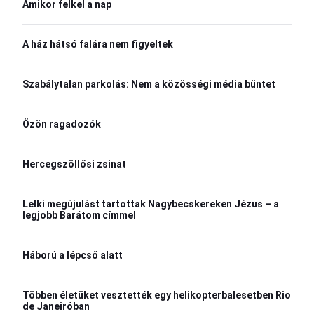
Amikor felkel a nap
A ház hátsó falára nem figyeltek
Szabálytalan parkolás: Nem a közösségi média büntet
Özön ragadozók
Hercegszöllősi zsinat
Lelki megújulást tartottak Nagybecskereken Jézus – a
legjobb Barátom címmel
Háború a lépcső alatt
Többen életüket vesztették egy helikopterbalesetben Rio
de Janeiróban