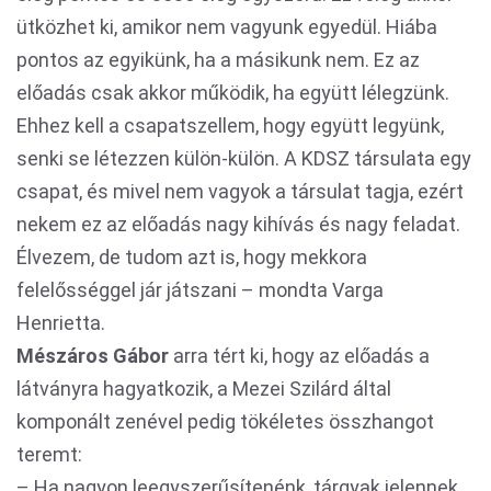
ütközhet ki, amikor nem vagyunk egyedül. Hiába
pontos az egyikünk, ha a másikunk nem. Ez az
előadás csak akkor működik, ha együtt lélegzünk.
Ehhez kell a csapatszellem, hogy együtt legyünk,
senki se létezzen külön-külön. A KDSZ társulata egy
csapat, és mivel nem vagyok a társulat tagja, ezért
nekem ez az előadás nagy kihívás és nagy feladat.
Élvezem, de tudom azt is, hogy mekkora
felelősséggel jár játszani – mondta Varga
Henrietta.
Mészáros Gábor
arra tért ki, hogy az előadás a
látványra hagyatkozik, a Mezei Szilárd által
komponált zenével pedig tökéletes összhangot
teremt:
– Ha nagyon leegyszerűsítenénk, tárgyak jelennek