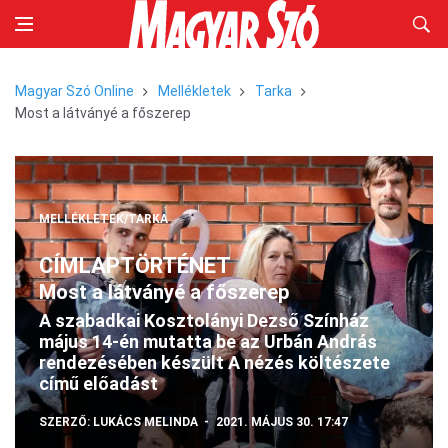
Magyar Szó Online
Mellékletek
Tarka
Most a látványé a főszerep
MELLÉKLETEK/TARKA
CÍMLAPTÖRTÉNET
Most a látványé a főszerep
A szabadkai Kosztolányi Dezső Színház
május 14-én mutatta be az Urbán András
rendezésében készült A nézés költészete
című előadást
SZERZŐ:
LUKÁCS MELINDA
2021. MÁJUS 30. 17:47