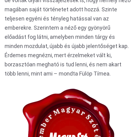
de voltak olyan visszajelzések is, hogy némely néző
magában saját történetet adott hozzá. Szinte
teljesen egyéni és tényleg hatással van az
emberekre. Szerintem a néző egy gyönyörű
előadást fog látni, amelyben minden tárgy és
minden mozdulat, újabb és újabb jelentőséget kap.
Érdemes megnézni, mert érzelmeket vált ki,
borzasztóan megható is tud lenni, és nem akart
több lenni, mint ami – mondta Fülöp Tímea.