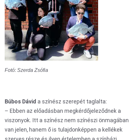
Fotó: Szerda Zsófia
Búbos Dávid
a színész szerepét taglalta:
– Ebben az előadásban megkérdőjeleződnek a
viszonyok. Itt a színész nem színészi önmagában
van jelen, hanem ő is tulajdonképpen a kellékek
szerves része és ilyen értelemben a színházi