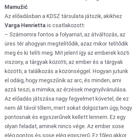
Mamužić
.
Az előadásban a KDSZ társulata játszik, akikhez
Varga Henrietta
is csatlakozott:
– Számomra fontos a folyamat, az átváltozás, az
üres tér ahogyan megtelítődik, azaz mikor telítődik
meg és ki telíti meg. Mit jelent így az emberek közti
viszony, a tárgyak közötti, az ember és a tárgyak
közötti, a találkozás a közönséggel. Hogyan jutunk
el odáig, hogy megszűnik az arc, és minden, ami
azzá teszi, a mimika, az érzések megnyilvánulása.
Az előadás játszása nagy fegyelmet követel, de ez
nem áll távol tőlem, mert sokat dolgoztam úgy, hogy
pontosnak és egyszerűnek kellett lennem. Ez egy
olyan feladat, aminek nincs vége. Az ember sose
elég pontos és sose elég egyszerű. Ez főleg akkor