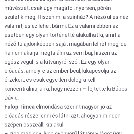
művészet, csak úgy magától, nyersen, pőrén
születik meg. Hiszen mi a színház? A néző ül és néz
valamit, és ez lehet bármi. Ez a valami ebben az
esetben egy olyan történetté alakulhat ki, amit a
néző tulajdonképpen saját magában lelhet meg, de
ha nem akarja megtalálni az sem baj, hiszen az
egész végül is a látványról szól. Ez egy olyan
előadás, amelyre az ember beül, kikapcsolja az
érzékeit, és csak egyetlen dologra kell
koncentrálnia, arra, hogy nézzen – fejtette ki Búbos
Dávid.
Fülöp Tímea
elmondása szerint nagyon jó az
előadás része lenni és látni azt, ahogyan minden
szépen összeáll, kialakul:
– Izgalmas egy ilyen gyönyörű látványvilágot úgy