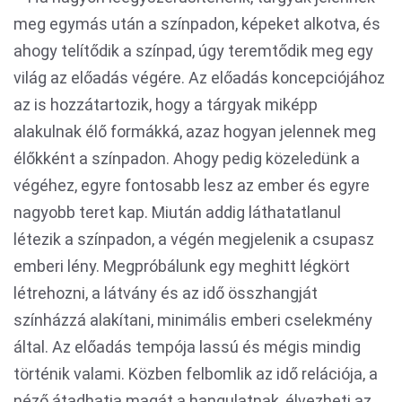
meg egymás után a színpadon, képeket alkotva, és
ahogy telítődik a színpad, úgy teremtődik meg egy
világ az előadás végére. Az előadás koncepciójához
az is hozzátartozik, hogy a tárgyak miképp
alakulnak élő formákká, azaz hogyan jelennek meg
élőkként a színpadon. Ahogy pedig közeledünk a
végéhez, egyre fontosabb lesz az ember és egyre
nagyobb teret kap. Miután addig láthatatlanul
létezik a színpadon, a végén megjelenik a csupasz
emberi lény. Megpróbálunk egy meghitt légkört
létrehozni, a látvány és az idő összhangját
színházzá alakítani, minimális emberi cselekmény
által. Az előadás tempója lassú és mégis mindig
történik valami. Közben felbomlik az idő relációja, a
néző átadhatja magát a hangulatnak, élvezheti az