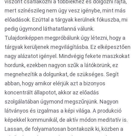
viszont csatlakozni a többiekhez és dolgozni rajta,
mert színészileg nem úgy vesz igénybe, mint más
előadások. Ezúttal a tárgyak kerülnek fókuszba, mi
pedig úgymond láthatatlanná válunk.
Tulajdonképpen megpróbálunk úgy létezni, hogy a
tárgyak kerüljenek megvilágításba. Ez elképesztően
nagy alázatot igényel. Mindvégig fekete maszkokat
hordunk, ezekben nagyon szűk a látókörünk, ez
megnehezítik a dolgunkat, de szükséges. Segít
abban, hogy amikor elérjük azt a bizonyos
koncentrált állapotot, akkor az előadás
szolgálatában úgymond megszűnjünk. Nagyon
látványos és izgalmas a képi világa. A produkció
képekkel kommunikál, de aktív módon meditatív is.
Lassan, de folyamatosan bontakozik ki, közben a