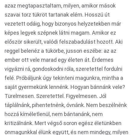
azaz megtapasztaltam, milyen, amikor mások
szavai torz tükröt tartanak elém. Hosszú út
vezetett odáig, hogy bizonyos helyzetekben már
képes legyek szépnek látni magam. Amikor ez
először sikerült, valódi felszabadulást hozott. Aki
reggel belenéz a tükörbe, jusson eszébe: az az
ember ott vele marad egy életen át. Érdemes
vigyázni rá, gondoskodni róla, szeretettel fordulni
felé. Próbáljunk úgy tekinteni magunkra, mintha a
saját gyermekünk lennénk. Hogyan bánnánk vele?
Türelmesen. Szeretettel. Figyelmesen. Jól
táplálnánk, pihentetnénk, óvnánk. Nem beszélnénk
hozzá kíméletlenül, nem bántanánk, nem
kritizálnánk. Mert végső soron egész életünkben
önmagunkkal élünk együtt, és nem mindegy, milyen