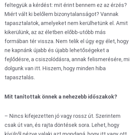
feltegyük a kérdést: mit érint bennem ez az érzés?
Miért vált ki belőlem bizonytalanságot? Vannak
tapasztalatok, amelyeket nem kerülhetünk el. Amit
kikerülünk, az az életben előbb-utóbb más
formában tér vissza. Nem telik el úgy egy élet, hogy
ne kapnánk újabb és újabb lehetőségeket a
fejlődésre, a csiszolódásra, annak felismerésére, mi
dolgunk van itt. Hiszem, hogy minden hiba
tapasztalás.
Mit tanítottak önnek a nehezebb időszakok?
– Nincs kifejezetten jó vagy rossz út. Szerintem
csak út van, és rajta döntések sora. Lehet, hogy
kívülről nézve valaki azt mondaná, hogy itt vagy ott