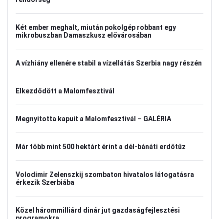
Két ember meghalt, miután pokolgép robbant egy
mikrobuszban Damaszkusz elővárosában
A vízhiány ellenére stabil a vízellátás Szerbia nagy részén
Elkezdődött a Malomfesztivál
Megnyitotta kapuit a Malomfesztivál – GALÉRIA
Már több mint 500 hektárt érint a dél-bánáti erdőtűz
Volodimir Zelenszkij szombaton hivatalos látogatásra
érkezik Szerbiába
Közel hárommilliárd dinár jut gazdaságfejlesztési
programokra