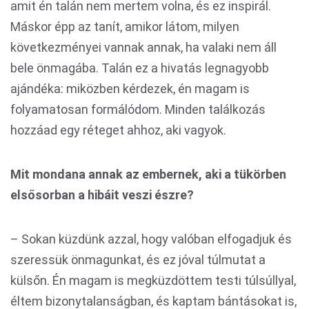
amit én talán nem mertem volna, és ez inspirál.
Máskor épp az tanít, amikor látom, milyen
következményei vannak annak, ha valaki nem áll
bele önmagába. Talán ez a hivatás legnagyobb
ajándéka: miközben kérdezek, én magam is
folyamatosan formálódom. Minden találkozás
hozzáad egy réteget ahhoz, aki vagyok.
Mit mondana annak az embernek, aki a tükörben
elsősorban a hibáit veszi észre?
– Sokan küzdünk azzal, hogy valóban elfogadjuk és
szeressük önmagunkat, és ez jóval túlmutat a
külsőn. Én magam is megküzdöttem testi túlsúllyal,
éltem bizonytalanságban, és kaptam bántásokat is,