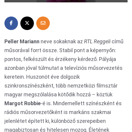
Peller Mariann
neve sokaknak az
RTL Reggeli
című
műsorával forrt össze. Stabil pont a képernyőn:
pontos, felkészült és érzékeny kérdező. Pályája
azonban jóval túlmutat a televíziós műsorvezetés
keretein. Huszonöt éve dolgozik
szinkronszínészként, több nemzetközi filmsztár
magyar megszólalása kötődik hozzá – köztük
Margot Robbie
-é is. Mindemellett színészként és
rádiós műsorvezetőként is markáns szakmai
jelenlétet épített ki, különböző szerepeiben
magabiztosan és hitelesen mozog. Életének