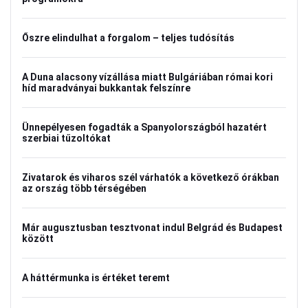
Őszre elindulhat a forgalom – teljes tudósítás
A Duna alacsony vízállása miatt Bulgáriában római kori
híd maradványai bukkantak felszínre
Ünnepélyesen fogadták a Spanyolországból hazatért
szerbiai tűzoltókat
Zivatarok és viharos szél várhatók a következő órákban
az ország több térségében
Már augusztusban tesztvonat indul Belgrád és Budapest
között
A háttérmunka is értéket teremt