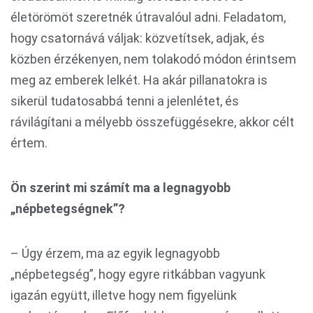
életörömöt szeretnék útravalóul adni. Feladatom,
hogy csatornává váljak: közvetítsek, adjak, és
közben érzékenyen, nem tolakodó módon érintsem
meg az emberek lelkét. Ha akár pillanatokra is
sikerül tudatosabbá tenni a jelenlétet, és
rávilágítani a mélyebb összefüggésekre, akkor célt
értem.
Ön szerint mi számít ma a legnagyobb
„népbetegségnek”?
– Úgy érzem, ma az egyik legnagyobb
„népbetegség”, hogy egyre ritkábban vagyunk
igazán együtt, illetve hogy nem figyelünk