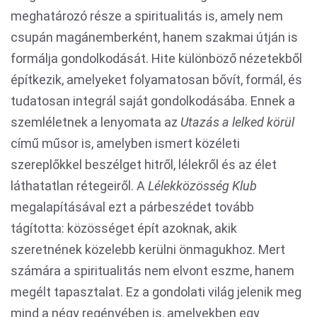
meghatározó része a spiritualitás is, amely nem
csupán magánemberként, hanem szakmai útján is
formálja gondolkodását. Hite különböző nézetekből
építkezik, amelyeket folyamatosan bővít, formál, és
tudatosan integrál saját gondolkodásába. Ennek a
szemléletnek a lenyomata az
Utazás a lelked körül
című műsor is, amelyben ismert közéleti
szereplőkkel beszélget hitről, lélekről és az élet
láthatatlan rétegeiről. A
Lélekközösség Klub
megalapításával ezt a párbeszédet tovább
tágította: közösséget épít azoknak, akik
szeretnének közelebb kerülni önmagukhoz. Mert
számára a spiritualitás nem elvont eszme, hanem
megélt tapasztalat. Ez a gondolati világ jelenik meg
mind a négy regényében is, amelyekben egy