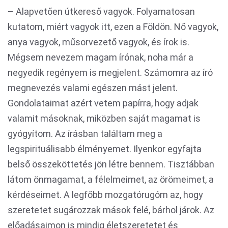
– Alapvetően útkereső vagyok. Folyamatosan
kutatom, miért vagyok itt, ezen a Földön. Nő vagyok,
anya vagyok, műsorvezető vagyok, és írok is.
Mégsem nevezem magam írónak, noha már a
negyedik regényem is megjelent. Számomra az író
megnevezés valami egészen mást jelent.
Gondolataimat azért vetem papírra, hogy adjak
valamit másoknak, miközben saját magamat is
gyógyítom. Az írásban találtam meg a
legspirituálisabb élményemet. Ilyenkor egyfajta
belső összeköttetés jön létre bennem. Tisztábban
látom önmagamat, a félelmeimet, az örömeimet, a
kérdéseimet. A legfőbb mozgatórugóm az, hogy
szeretetet sugározzak mások felé, bárhol járok. Az
előadásaimon is mindig életszeretetet és