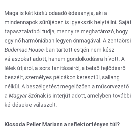
Maga is két kisfiú odaadó édesanyja, aki a
mindennapok sűrűjében is igyekszik helytállni. Saját
tapasztalatból tudja, mennyire meghatározó, hogy
egy nő harmóniában legyen önmagával. A zentaörsi
Budemac House
-ban tartott estjén nem kész
válaszokat adott, hanem gondolkodásra hívott. A
lélek útjáról, a sors tanításairól, a belső fejlődésről
beszélt, személyes példákon keresztül, sallang
nélkül. A beszélgetést megelőzően a műsorvezető
a
Magyar Szó
nak is interjút adott, amelyben további
kérdésekre válaszolt.
Kicsoda Peller Mariann a reflektorfényen túl?