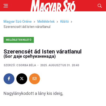
Magyar Szó Online
Mellékletek
Kilátó
Szerencsét ád Isten váratlanul
MELLÉKLETEK/KILÁTÓ
Szerencsét ád Isten váratlanul
(Бог дaje срeћуизнeнaдa)
SZERZŐ:
CSORBA BÉLA
2025. AUGUSZTUS 31. 20:40
Nagylánykodott a lány kis ideig,