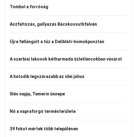
Tombol a forróság
Aszfaltozás, gallyazás Bácskossuthfalván
Újra fellángolt a tűz a Delibláti-homokpusztán
A szerbiai lakosok kétharmada üzletláncokban vásárol
A hatodik legszárazabb az idei július
Illés napja, Temerin ünnepe
Nő a napraforgó termésterülete
39 fokot mértek több településen