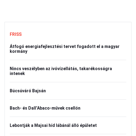
FRISS
Átfogó energiafejlesztési tervet fogadott el a magyar
kormány
Nincs veszélyben az ivóvízellátás, takarékosságra
intenek
Búcsúváró Bajsán
Bach- és Dall’Abaco-művek csellón
Lebontják a Majsai híd lábánál álló épületet