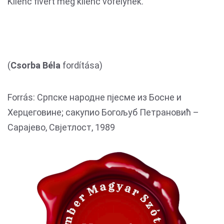
Kilenc fivért meg kilenc vőfélynek.”
(
Csorba Béla
fordítása)
Forrás: Српске народне пјесме из Босне и
Херцеговине; сакупио Богољуб Петрановић –
Сарајево, Свјетлост, 1989