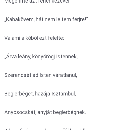
Megérinté azt fehér kezével:
„Kábakövem, hát nem leltem férjre!”
Valami a kőből ezt felelte:
„Árva leány, könyörögj Istennek,
Szerencsét ád Isten váratlanul,
Beglerbéget, hazája Isztambul,
Anyósocskát, anyját beglerbégnek,