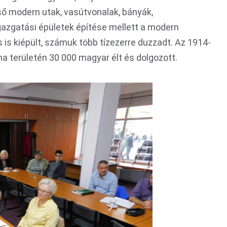
ső modern utak, vasútvonalak, bányák,
azgatási épületek építése mellett a modern
 is kiépült, számuk több tízezerre duzzadt. Az 1914-
a területén 30 000 magyar élt és dolgozott.