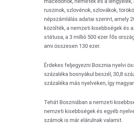
macedónok, németek és a lengyelek, 
ruszinok, szlovénok, szlovákok, törö
népszámlálás adatai szerint, amely 2
közölték, a nemzeti kisebbségek és 
státusa, a 3 millió 500 ezer fős orsz
ami összesen 130 ezer.
Érdekes feljegyezni Bosznia nyelvi ös
százaléka bosnyákul beszél, 30,8 száz
százaléka más nyelveken, így magyaru
Tehát Boszniában a nemzeti kisebbs
nemzeti kisebbségek és egyéb nyelve
számok is már elárulnak valamit.