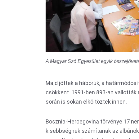
A Magyar Szó Egyesület egyik összejövet
Majd jöttek a háborúk, a határmódos
csökkent. 1991-ben 893-an vallották
során is sokan elköltöztek innen.
Bosznia-Hercegovina törvénye 17 nem
kisebbségnek számítanak az albánok, 