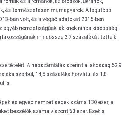
a romák és a románok, az oroszok, ukránok,
kök, és természetesen mi, magyarok. A legutóbbi
013-ban volt, és a végső adatokat 2015-ben
az egyéb nemzetiségűek, akiknek nincs kisebbségi
ág lakosságának mindössze 3,7 százalékát tette ki,
szetételét. A népszámlálás szerint a lakosság 52,9
aléka szerbül, 14,5 százaléka horvátul és 1,8
l is.
égek és egyéb nemzetiségek száma 130 ezer, a
ket beszélők száma viszont 63 ezer. Ezek a