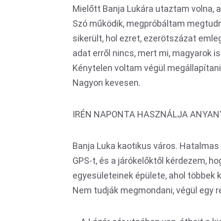
Mielőtt Banja Lukára utaztam volna, 
Szó működik, megpróbáltam megtudni
sikerült, hol ezret, ezerötszázat eml
adat erről nincs, mert mi, magyarok is
Kénytelen voltam végül megállapítan
Nagyon kevesen.
IRÉN NAPONTA HASZNÁLJA ANYAN
Banja Luka kaotikus város. Hatalma
GPS-t, és a járókelőktől kérdezem, h
egyesületeinek épülete, ahol többek k
Nem tudják megmondani, végül egy re