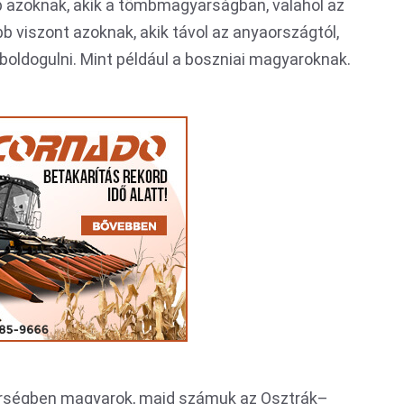
 azoknak, akik a tömbmagyarságban, valahol az
b viszont azoknak, akik távol az anyaországtól,
oldogulni. Mint például a boszniai magyaroknak.
térségben magyarok, majd számuk az Osztrák–