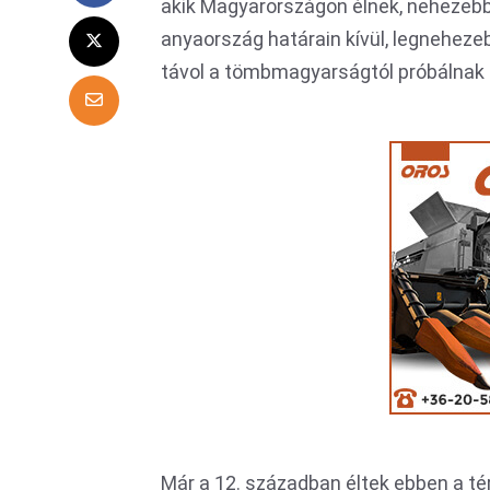
akik Magyarországon élnek, nehezebb
anyaország határain kívül, legnehezeb
távol a tömbmagyarságtól próbálnak b
Már a 12. században éltek ebben a 