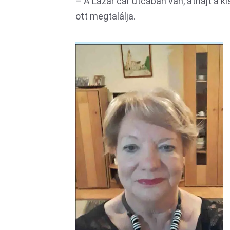
– A Lázár cár utcában van, áthajt a ki
ott megtalálja.