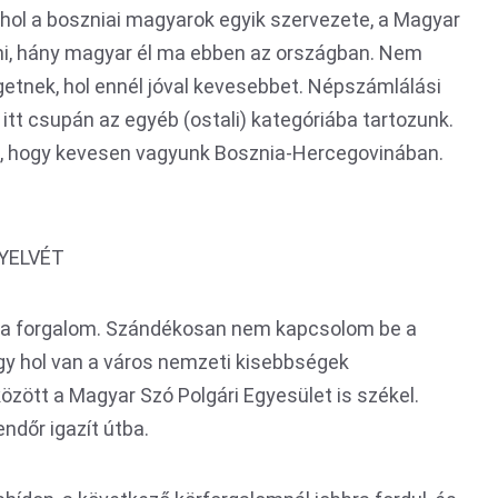
ahol a boszniai magyarok egyik szervezete, a Magyar
, hány magyar él ma ebben az országban. Nem
egetnek, hol ennél jóval kevesebbet. Népszámlálási
 itt csupán az egyéb (ostali) kategóriába tartozunk.
i, hogy kevesen vagyunk Bosznia-Hercegovinában.
YELVÉT
s a forgalom. Szándékosan nem kapcsolom be a
ogy hol van a város nemzeti kisebbségek
özött a Magyar Szó Polgári Egyesület is székel.
ndőr igazít útba.