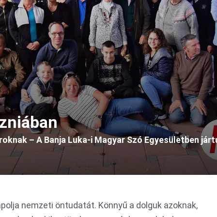
zniában
aroknak – A Banja Luka-i Magyar Szó Egyesületben jár
polja nemzeti öntudatát. Könnyű a dolguk azoknak,