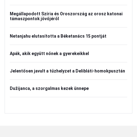
Megállapodott Szíria és Oroszország az orosz katonai
támaszpontok jövőjéről
Netanjahu elutasította a Béketanács 15 pontját
Apák, akik együtt nőnek a gyerekeikkel
Jelentősen javult a tűzhelyzet a Delibláti-homokpusztán
Dužijanca, a szorgalmas kezek ünnepe