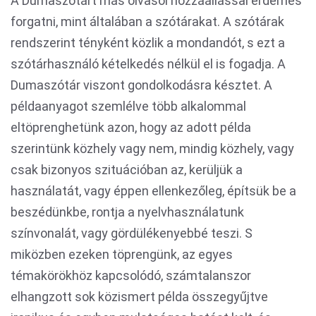
A Dumaszótárt más olvasói hozzáállással érdemes
forgatni, mint általában a szótárakat. A szótárak
rendszerint tényként közlik a mondandót, s ezt a
szótárhasználó kételkedés nélkül el is fogadja. A
Dumaszótár viszont gondolkodásra késztet. A
példaanyagot szemlélve több alkalommal
eltöprenghetünk azon, hogy az adott példa
szerintünk közhely vagy nem, mindig közhely, vagy
csak bizonyos szituációban az, kerüljük a
használatát, vagy éppen ellenkezőleg, építsük be a
beszédünkbe, rontja a nyelvhasználatunk
színvonalát, vagy gördülékenyebbé teszi. S
miközben ezeken töprengünk, az egyes
témakörökhöz kapcsolódó, számtalanszor
elhangzott sok közismert példa összegyűjtve