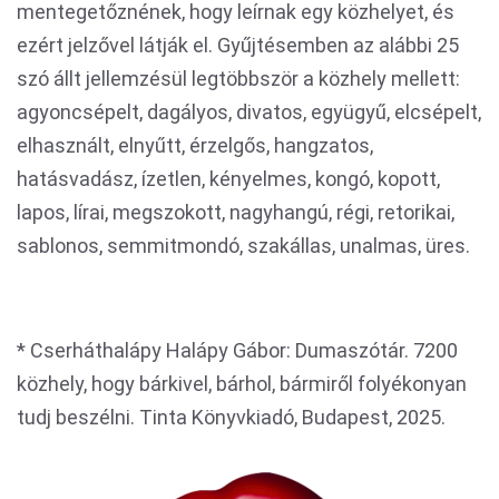
mentegetőznének, hogy leírnak egy közhelyet, és
ezért jelzővel látják el. Gyűjtésemben az alábbi 25
szó állt jellemzésül legtöbbször a közhely mellett:
agyoncsépelt, dagályos, divatos, együgyű, elcsépelt,
elhasznált, elnyűtt, érzelgős, hangzatos,
hatásvadász, ízetlen, kényelmes, kongó, kopott,
lapos, lírai, megszokott, nagyhangú, régi, retorikai,
sablonos, semmitmondó, szakállas, unalmas, üres.
* Cserháthalápy Halápy Gábor: Dumaszótár. 7200
közhely, hogy bárkivel, bárhol, bármiről folyékonyan
tudj beszélni. Tinta Könyvkiadó, Budapest, 2025.