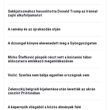
Sakkjátszmához hasonlította Donald Trump az Iránnal
zajló alkufolyamatot
A remény és az újrakezdés útján
A dzsungel könyve elevenedett meg a Gyöngyszigeten
Mirko Štefković püspök részt vett a knićanini tábor
áldozataira emlékező megemlékezésen
Vučić: Szerbia nem bábja egyetlen országnak sem
Zelenszkij belgrádi kijelentése után levették az ukrán
zászlót Prištinában
A képernyők világából a közös élmények felé