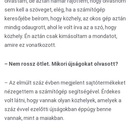
olvastam, de aztán hamar rájöttem, hogy olvasnom
sem kell a szöveget, elég, ha a számítógép
keresőjébe beírom, hogy közhely, az okos gép aztán
mindig odaugrott, ahol le volt írva az a szó, hogy
közhely. Én aztán csak kimásoltam a mondatot,
amire ez vonatkozott.
– Nem rossz ötlet. Mikori újságokat olvasott?
– Az elmúlt száz évben megjelent sajtótermékeket
nézegettem a számítógép segítségével. Érdekes
volt látni, hogy vannak olyan közhelyek, amelyek a
száz évvel ezelőtti újságokban éppúgy benne
vannak, mint a maiakban.