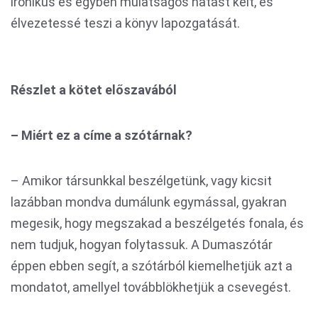
ironikus és egyben mulatságos hatást kelt, és
élvezetessé teszi a könyv lapozgatását.
Részlet a kötet előszavából
– Miért ez a címe a szótárnak?
– Amikor társunkkal beszélgetünk, vagy kicsit
lazábban mondva dumálunk egymással, gyakran
megesik, hogy megszakad a beszélgetés fonala, és
nem tudjuk, hogyan folytassuk. A Dumaszótár
éppen ebben segít, a szótárból kiemelhetjük azt a
mondatot, amellyel továbblökhetjük a csevegést.