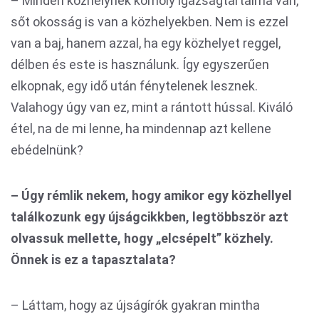
– Minden közhelynek komoly igazságtartalma van,
sőt okosság is van a közhelyekben. Nem is ezzel
van a baj, hanem azzal, ha egy közhelyet reggel,
délben és este is használunk. Így egyszerűen
elkopnak, egy idő után fénytelenek lesznek.
Valahogy úgy van ez, mint a rántott hússal. Kiváló
étel, na de mi lenne, ha mindennap azt kellene
ebédelnünk?
– Úgy rémlik nekem, hogy amikor egy közhellyel
találkozunk egy újságcikkben, legtöbbször azt
olvassuk mellette, hogy „elcsépelt” közhely.
Önnek is ez a tapasztalata?
– Láttam, hogy az újságírók gyakran mintha