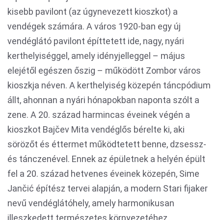
kisebb pavilont (az úgynevezett kioszkot) a
vendégek számára. A város 1920-ban egy új
vendéglátó pavilont építtetett ide, nagy, nyári
kerthelyiséggel, amely idényjelleggel – május
elejétől egészen őszig – működött Zombor város
kioszkja néven. A kerthelyiség közepén táncpódium
állt, ahonnan a nyári hónapokban naponta szólt a
zene. A 20. század harmincas éveinek végén a
kioszkot Bajčev Mita vendéglős bérelte ki, aki
sörözőt és éttermet működtetett benne, dzsessz-
és tánczenével. Ennek az épületnek a helyén épült
fel a 20. század hetvenes éveinek közepén, Sime
Jančić építész tervei alapján, a modern Stari fijaker
nevű vendéglátóhely, amely harmonikusan
illeszkedett természetes környezetéhez.