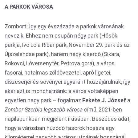
A PARKOK VÁROSA
Zombort úgy egy évszázada a parkok városának
nevezik. Ehhez nem csupán négy park (Hősök
parkja, Ivo Lola Ribar park, November 29. park és az
Újszelencse park), hanem négy kiserdő (Sikara,
Rokovci, Lóversenytér, Petrova gora), a város
fasorai, hatalmas zöldövezetei, apró ligetei,
díszcserjéi és sövényei egyaránt hozzájárulnak, így
akár azt is mondhatnánk: a város voltaképpen
egyetlen nagy park – fogalmaz
Fekete J. József
a
Zombor Szerbia legszebb városa
című, 2021-ben
napilapunkban megjelent írásában. Beszédes adat,
hogy a városban húzódó fasorok hossza egy
kilométerrel nagyobb a város utcáinak hosszánál.