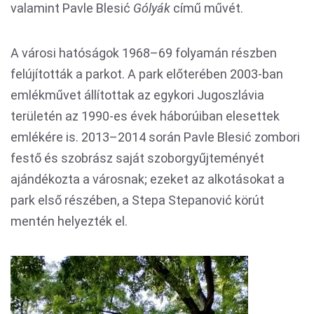
valamint Pavle Blesić
Gólyák
című művét.
A városi hatóságok 1968–69 folyamán részben
felújították a parkot. A park előterében 2003-ban
emlékművet állítottak az egykori Jugoszlávia
területén az 1990-es évek háborúiban elesettek
emlékére is. 2013–2014 során Pavle Blesić zombori
festő és szobrász saját szoborgyűjteményét
ajándékozta a városnak; ezeket az alkotásokat a
park első részében, a Stepa Stepanović körút
mentén helyezték el.