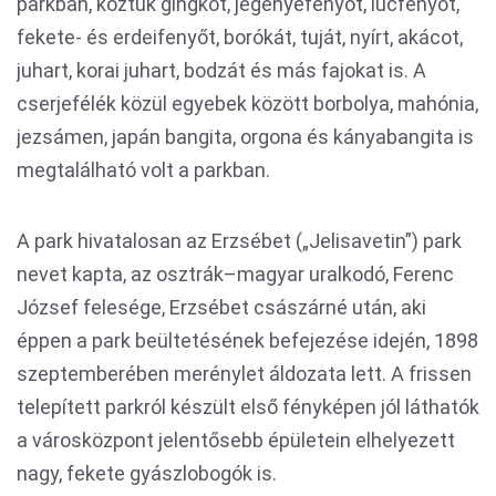
parkban, köztük gingkót, jegenyefenyőt, lucfenyőt,
fekete- és erdeifenyőt, borókát, tuját, nyírt, akácot,
juhart, korai juhart, bodzát és más fajokat is. A
cserjefélék közül egyebek között borbolya, mahónia,
jezsámen, japán bangita, orgona és kányabangita is
megtalálható volt a parkban.
A park hivatalosan az Erzsébet („Jelisavetin”) park
nevet kapta, az osztrák–magyar uralkodó, Ferenc
József felesége, Erzsébet császárné után, aki
éppen a park beültetésének befejezése idején, 1898
szeptemberében merénylet áldozata lett. A frissen
telepített parkról készült első fényképen jól láthatók
a városközpont jelentősebb épületein elhelyezett
nagy, fekete gyászlobogók is.