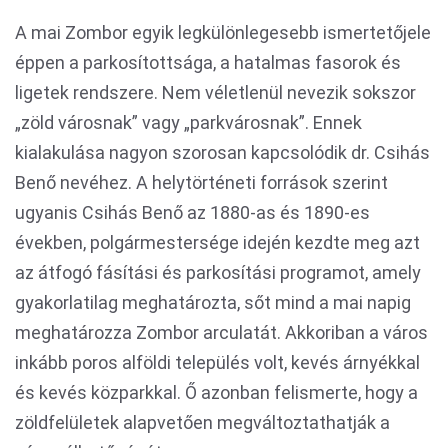
A mai Zombor egyik legkülönlegesebb ismertetőjele
éppen a parkosítottsága, a hatalmas fasorok és
ligetek rendszere. Nem véletlenül nevezik sokszor
„zöld városnak” vagy „parkvárosnak”. Ennek
kialakulása nagyon szorosan kapcsolódik dr. Csihás
Benő nevéhez. A helytörténeti források szerint
ugyanis Csihás Benő az 1880-as és 1890-es
években, polgármestersége idején kezdte meg azt
az átfogó fásítási és parkosítási programot, amely
gyakorlatilag meghatározta, sőt mind a mai napig
meghatározza Zombor arculatát. Akkoriban a város
inkább poros alföldi település volt, kevés árnyékkal
és kevés közparkkal. Ő azonban felismerte, hogy a
zöldfelületek alapvetően megváltoztathatják a