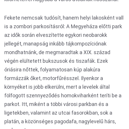
Fekete nemcsak tudósít, hanem helyi lakosként vall
is a zombori parkosításról: A Megyeháza előtti park
az idők során elveszítette egykori neobarokk
jellegét, manapság inkább tájkompozíciónak
mondhatnánk, de megmaradtak a XIX. század
végén elültetett bukszusok és tiszafák. Ezek
óriásira nőttek, folyamatosan kúp alakúra
formázzák őket, motorfűrésszel. Ilyenkor a
környéket is jobb elkerülni, mert a levelek által
fölfogott szennyeződés homokviharként teríti be a
parkot. Itt, miként a többi városi parkban és a
ligetekben, valamint az utcai fasorokban, sok a
platán, a közönséges pagodafa, nagylevelű hárs,