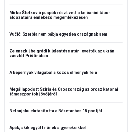
Mirko Štefković püspök részt vett a knićanini tábor
áldozataira emlékező megemlékezésen
Vučić: Szerbia nem bábja egyetlen országnak sem
Zelenszkij belgrádi kijelentése után levették az ukrán
zászlót Prištinában
A képernyők világából a közös élmények felé
Megállapodott Szíria és Oroszország az orosz katonai
támaszpontok jövőjéről
Netanjahu elutasította a Béketanács 15 pontját
Apák, akik együtt nőnek a gyerekeikkel