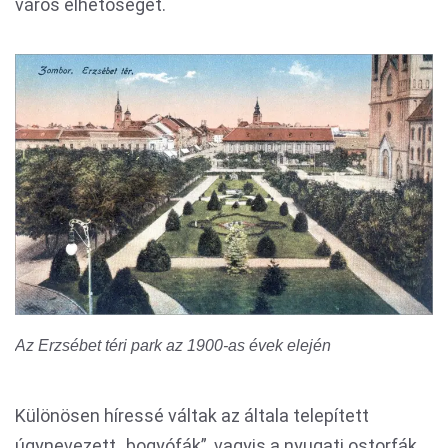
város élhetőségét.
Az Erzsébet téri park az 1900-as évek elején
Különösen híressé váltak az általa telepített
úgynevezett „bogyófák”, vagyis a nyugati ostorfák