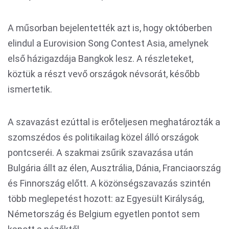
A műsorban bejelentették azt is, hogy októberben
elindul a Eurovision Song Contest Asia, amelynek
első házigazdája Bangkok lesz. A részleteket,
köztük a részt vevő országok névsorát, később
ismertetik.
A szavazást ezúttal is erőteljesen meghatározták a
szomszédos és politikailag közel álló országok
pontcseréi. A szakmai zsűrik szavazása után
Bulgária állt az élen, Ausztrália, Dánia, Franciaország
és Finnország előtt. A közönségszavazás szintén
több meglepetést hozott: az Egyesült Királyság,
Németország és Belgium egyetlen pontot sem