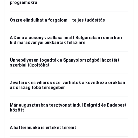
programokra
Őszre elindulhat a forgalom – teljes tudósítás
A Duna alacsony vízállása miatt Bulgáriában római kori
híd maradványai bukkantak felszínre
Ünnepélyesen fogadták a Spanyolországból hazatért
szerbiai tűzoltókat
Zivatarok és viharos szél várhatók a következő órákban
az ország több térségében
Már augusztusban tesztvonat indul Belgrád és Budapest
között
A háttérmunka is értéket teremt