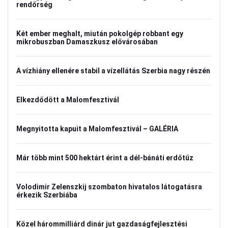
rendőrség
Két ember meghalt, miután pokolgép robbant egy
mikrobuszban Damaszkusz elővárosában
A vízhiány ellenére stabil a vízellátás Szerbia nagy részén
Elkezdődött a Malomfesztivál
Megnyitotta kapuit a Malomfesztivál – GALÉRIA
Már több mint 500 hektárt érint a dél-bánáti erdőtűz
Volodimir Zelenszkij szombaton hivatalos látogatásra
érkezik Szerbiába
Közel hárommilliárd dinár jut gazdaságfejlesztési