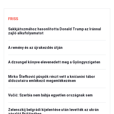
FRISS
Sakkjátszmához hasonlította Donald Trump az Iránnal
zajló alkufolyamatot
A remény és az újrakezdés útján
A dzsungel könyve elevenedett meg a Gyöngyszigeten
Mirko Štefković püspök részt vett a knićanini tábor
áldozataira emlékező megemlékezésen
Vučić: Szerbia nem bábja egyetlen országnak sem
Zelenszkij belgrádi kijelentése után levették az ukrán
zászlót Prištinában