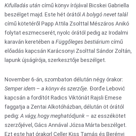
Kifulladás után
című könyv írójával Bicskei Gabriella
beszélget majd. Este hét órától
A bolygó nevet talál
című kötetéről Papp Attila Zsolttal Mészáros Anikó
folytat eszmecserét, nyolc órától pedig az Irodalmi
karaván keretében a
Függőleges bestiárium
című
előadás kapcsán Karácsonyi Zsolttal Sándor Zoltán,
lapunk újságírója, szerkesztője beszélget.
November 6-án, szombaton délután négy órakor:
Semper idem
–
a könyv és szerzője.
Đorđe Lebović
kapcsán a fordítót Radics Viktóriát Rajsli Emese
faggatja a Zentai Alkotóházban, délután öt órától
pedig:
A vágy, hogy meghatódjunk
– az esszékötet
szerzőjével, Gács Annával Józsa Márta beszélget.
Ezt este hat órakorl Celler Kiss Tamás és Berényi