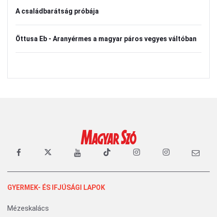
A családbarátság próbája
Öttusa Eb - Aranyérmes a magyar páros vegyes váltóban
GYERMEK- ÉS IFJÚSÁGI LAPOK
Mézeskalács