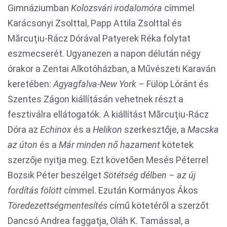
Gimnáziumban
Kolozsvári irodalomóra
címmel
Karácsonyi Zsolttal, Papp Attila Zsolttal és
Mărcuţiu-Rácz Dórával Patyerek Réka folytat
eszmecserét. Ugyanezen a napon délután négy
órakor a Zentai Alkotóházban, a Művészeti Karaván
keretében:
Agyagfalva-New York –
Fülöp Lóránt és
Szentes Zágon kiállításán vehetnek részt a
fesztiválra ellátogatók. A kiállítást Mărcuţiu-Rácz
Dóra az
Echinox
és a
Helikon
szerkesztője, a
Macska
az úton
és a
Már minden nő hazament
kötetek
szerzője nyitja meg. Ezt követően Mesés Péterrel
Bozsik Péter beszélget
Sötétség délben – az új
fordítás fölött
címmel. Ezután Kormányos Ákos
Töredezettségmentesítés
című kötetéről a szerzőt
Dancsó Andrea faggatja, Oláh K. Tamással, a