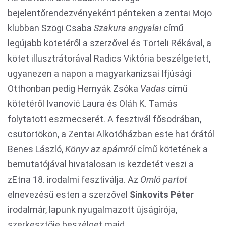
bejelentőrendezvényeként pénteken a zentai Mojo
klubban Szögi Csaba
Szakura angyalai
című
legújabb kötetéről a szerzővel és Törteli Rékával, a
kötet illusztrátorával Radics Viktória beszélgetett,
ugyanezen a napon a magyarkanizsai Ifjúsági
Otthonban pedig Hernyák Zsóka
Vadas
című
kötetéről Ivanović Laura és Oláh K. Tamás
folytatott eszmecserét. A fesztivál fősodrában,
csütörtökön, a Zentai Alkotóházban este hat órától
Benes László,
Könyv az apámról
című kötetének a
bemutatójával hivatalosan is kezdetét veszi a
zEtna 18. irodalmi fesztiválja. Az
Omló partot
elnevezésű esten a szerzővel
Sinkovits Péter
irodalmár, lapunk
nyugalmazott újságírója,
szerkesztője beszélget majd.