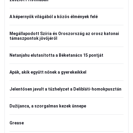
A képernyők világából a közös élmények felé
Megállapodott Szíria és Oroszország az orosz katonai
támaszpontok jövőjéről
Netanjahu elutasította a Béketanács 15 pontját
Apák, akik együtt nőnek a gyerekeikkel
Jelentősen javult a tűzhelyzet a Delibláti-homokpusztán
Dužijanca, a szorgalmas kezek ünnepe
Grease