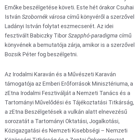
Emőke beszélgetése követi. Este hét órakor Csuhai
István
Szobornék városa
című könyvéről a szerzővel
Ladányi István folytat eszmecserét. Az idei
fesztivált Babiczky Tibor
Szapphó-paradigma
című
könyvének a bemutatója zárja, amikor is a szerzővel
Bozsik Péter fog beszélgetni.
Az Irodalmi Karaván és a Művészeti Karaván
támogatója az Emberi Erőforrások Minisztériuma, a
zEtna Irodalmi Fesztiválját a Nemzeti Tanács és a
Tartományi Művelődési és Tájékoztatási Titkárság,
a zEtna Beszélgetések a vulkán alatt elnevezésű
sorozatát a Tartományi Oktatási, Jogalkotási,
Közigazgatási és Nemzeti Kisebbségi – Nemzeti
Közösségi Titkárság és a Zentai Önkormányzat