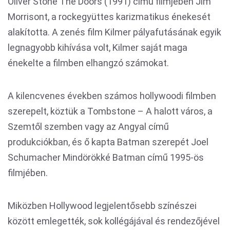
Oliver Stone The Doors (1991) című filmjében Jim
Morrisont, a rockegyüttes karizmatikus énekesét
alakította. A zenés film Kilmer pályafutásának egyik
legnagyobb kihívása volt, Kilmer saját maga
énekelte a filmben elhangzó számokat.
A kilencvenes években számos hollywoodi filmben
szerepelt, köztük a Tombstone – A halott város, a
Szemtől szemben vagy az Angyal című
produkciókban, és ő kapta Batman szerepét Joel
Schumacher Mindörökké Batman című 1995-ös
filmjében.
Miközben Hollywood legjelentősebb színészei
között emlegették, sok kollégájával és rendezőjével