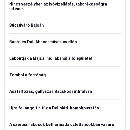
Nincs veszélyben az ivóvízellátás, takarékosságra
intenek
Búcsúváró Bajsán
Bach- és Dall’Abaco-művek csellón
Lebontják a Majsai híd lábánál álló épületet
Tombol a forróság
Aszfaltozás, gallyazás Bácskossuthfalván
Újra fellángolt a tűz a Delibláti-homokpusztán
A szerbiai lakosok kétharmada üzletláncokban vásárol