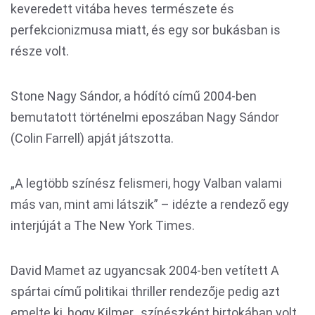
keveredett vitába heves természete és
perfekcionizmusa miatt, és egy sor bukásban is
része volt.
Stone Nagy Sándor, a hódító című 2004-ben
bemutatott történelmi eposzában Nagy Sándor
(Colin Farrell) apját játszotta.
„A legtöbb színész felismeri, hogy Valban valami
más van, mint ami látszik” – idézte a rendező egy
interjúját a The New York Times.
David Mamet az ugyancsak 2004-ben vetített A
spártai című politikai thriller rendezője pedig azt
emelte ki, hogy Kilmer „színészként birtokában volt