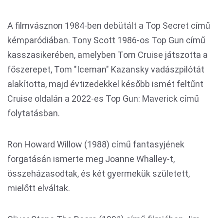
A filmvásznon 1984-ben debütált a Top Secret című
kémparódiában. Tony Scott 1986-os Top Gun című
kasszasikerében, amelyben Tom Cruise játszotta a
főszerepet, Tom "Iceman" Kazansky vadászpilótát
alakította, majd évtizedekkel később ismét feltűnt
Cruise oldalán a 2022-es Top Gun: Maverick című
folytatásban.
Ron Howard Willow (1988) című fantasyjének
forgatásán ismerte meg Joanne Whalley-t,
összeházasodtak, és két gyermekük született,
mielőtt elváltak.