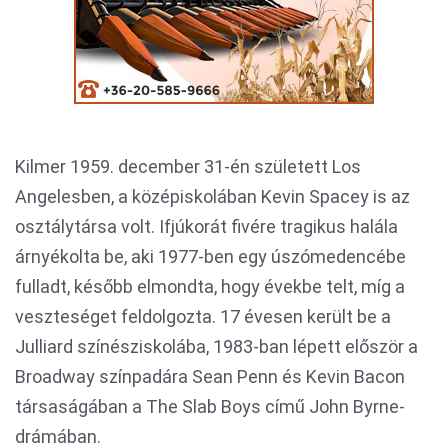
Kilmer 1959. december 31-én született Los
Angelesben, a középiskolában Kevin Spacey is az
osztálytársa volt. Ifjúkorát fivére tragikus halála
árnyékolta be, aki 1977-ben egy úszómedencébe
fulladt, később elmondta, hogy évekbe telt, míg a
veszteséget feldolgozta. 17 évesen került be a
Julliard színésziskolába, 1983-ban lépett először a
Broadway színpadára Sean Penn és Kevin Bacon
társaságában a The Slab Boys című John Byrne-
drámában.