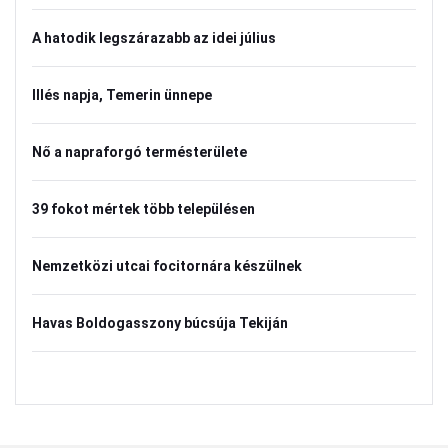
A hatodik legszárazabb az idei július
Illés napja, Temerin ünnepe
Nő a napraforgó termésterülete
39 fokot mértek több településen
Nemzetközi utcai focitornára készülnek
Havas Boldogasszony búcsúja Tekiján