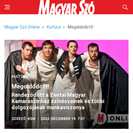
Magyar Szó Online
Kultúra
Megoldódott!
KULTÚRA
Megoldódott!
Rendeződött a Zentai Magyar
Kamaraszínház színészeinek és többi
dolgozójának munkaviszonya
SZERZŐ:
KGN
2023. DECEMBER 19. 7:07