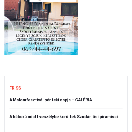
FRISS
A Malomfesztivál pénteki napja – GALÉRIA
A háború miatt veszélybe kerültek Szudán ősi piramisai