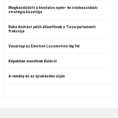
Megkezdődött a hivatalos nyelv- és íráshasználati
stratégia közvitája
Baka Andrást jelöli államfőnek a Tisza parlamenti
frakciója
Vasárnap az Emotion Locomotion lép fel
Képekben mesélnek Kúláról
A remény és az újrakezdés útján