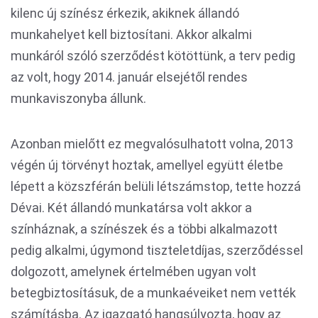
kilenc új színész érkezik, akiknek állandó
munkahelyet kell biztosítani. Akkor alkalmi
munkáról szóló szerződést kötöttünk, a terv pedig
az volt, hogy 2014. január elsejétől rendes
munkaviszonyba állunk.
Azonban mielőtt ez megvalósulhatott volna, 2013
végén új törvényt hoztak, amellyel együtt életbe
lépett a közszférán belüli létszámstop, tette hozzá
Dévai. Két állandó munkatársa volt akkor a
színháznak, a színészek és a többi alkalmazott
pedig alkalmi, úgymond tiszteletdíjas, szerződéssel
dolgozott, amelynek értelmében ugyan volt
betegbiztosításuk, de a munkaéveiket nem vették
számításba. Az igazgató hangsúlyozta, hogy az