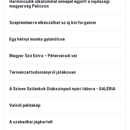
Harmincadik alkalommal ünnepel együtt a vajdasági
magyarság Palicson
Szeptemberre elkészülhet az új körforgalom
Egy hétnyi munka gyümölcse
Magyar Szó Extra – Péterváradi vár
Természettudományról játékosan
A Színes Szilánkok Diákszínpad nyári tábora - GALÉRIA
Valódi példakép
A szabadkai jégkartell