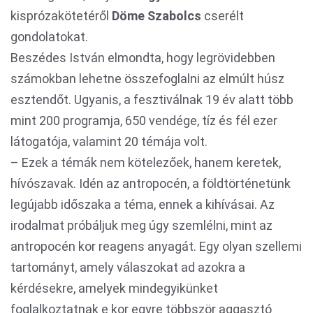
kisprózakötetéről
Döme Szabolcs
cserélt
gondolatokat.
Beszédes István elmondta, hogy legrövidebben
számokban lehetne összefoglalni az elmúlt húsz
esztendőt. Ugyanis, a fesztiválnak 19 év alatt több
mint 200 programja, 650 vendége, tíz és fél ezer
látogatója, valamint 20 témája volt.
– Ezek a témák nem kötelezőek, hanem keretek,
hívószavak. Idén az antropocén, a földtörténetünk
legújabb időszaka a téma, ennek a kihívásai. Az
irodalmat próbáljuk meg úgy szemlélni, mint az
antropocén kor reagens anyagát. Egy olyan szellemi
tartományt, amely válaszokat ad azokra a
kérdésekre, amelyek mindegyikünket
foglalkoztatnak e kor egyre többször aggasztó