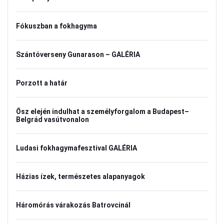
Fókuszban a fokhagyma
Szántóverseny Gunarason – GALÉRIA
Porzott a határ
Ősz elején indulhat a személyforgalom a Budapest–
Belgrád vasútvonalon
Ludasi fokhagymafesztival GALÉRIA
Házias ízek, természetes alapanyagok
Háromórás várakozás Batrovcinál