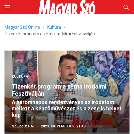
Magyar Szó Online
Kultúra
Tizenkét program a zEtna Irodalmi Fesztiválján
KULTÚRA
Tizenkét program a zEtna Irodalmi
Fesztiválján
A háromnapos rendezvényen az irodalom
mellett a képzőművészet és a zene is helyet
kap
SZERZŐ:
HAT
2023. NOVEMBER 3. 21:48