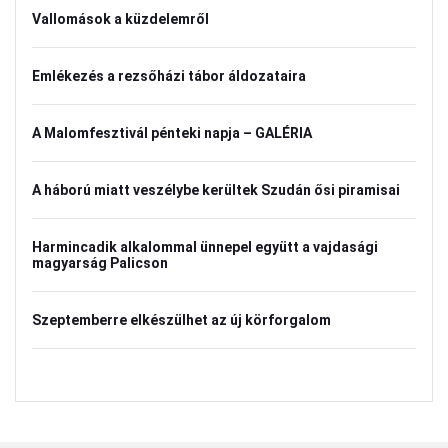
Vallomások a küzdelemről
Emlékezés a rezsőházi tábor áldozataira
A Malomfesztivál pénteki napja – GALÉRIA
A háború miatt veszélybe kerültek Szudán ősi piramisai
Harmincadik alkalommal ünnepel együtt a vajdasági
magyarság Palicson
Szeptemberre elkészülhet az új körforgalom