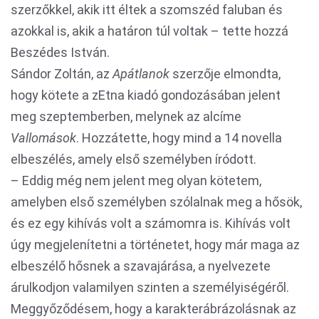
szerzőkkel, akik itt éltek a szomszéd faluban és
azokkal is, akik a határon túl voltak – tette hozzá
Beszédes István.
Sándor Zoltán, az
Apátlanok
szerzője elmondta,
hogy kötete a zEtna kiadó gondozásában jelent
meg szeptemberben, melynek az alcíme
Vallomások
. Hozzátette, hogy mind a 14 novella
elbeszélés, amely első személyben íródott.
– Eddig még nem jelent meg olyan kötetem,
amelyben első személyben szólalnak meg a hősök,
és ez egy kihívás volt a számomra is. Kihívás volt
úgy megjelenítetni a történetet, hogy már maga az
elbeszélő hősnek a szavajárása, a nyelvezete
árulkodjon valamilyen szinten a személyiségéről.
Meggyőződésem, hogy a karakterábrázolásnak az