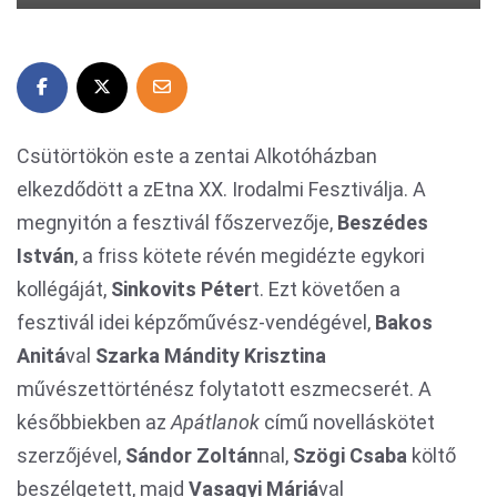
Csütörtökön este a zentai Alkotóházban
elkezdődött a zEtna XX. Irodalmi Fesztiválja. A
megnyitón a fesztivál főszervezője,
Beszédes
István
, a friss kötete révén megidézte egykori
kollégáját,
Sinkovits Péter
t. Ezt követően a
fesztivál idei képzőművész-vendégével,
Bakos
Anitá
val
Szarka Mándity Krisztina
művészettörténész folytatott eszmecserét. A
későbbiekben az
Apátlanok
című novelláskötet
szerzőjével,
Sándor Zoltán
nal,
Szögi Csaba
költő
beszélgetett, majd
Vasagyi Máriá
val