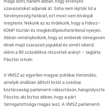
maga dönt, hanem abban, hogy érvényes
szavazatokat adjanak át. Soha nem léptük túl a
törvényesség határait, ezt most sem kívánjuk
megtenni. Nekünk az az érdekünk, hogy a Fidesz–
KDNP tisztán és megkérdőjelezhetetlenül nyerjen.
Abban reménykedünk, hogy az emberek tömegesen
élnek majd szavazati jogukkal és ismét sikerül
elérni a 80 százalékos részvételi arányt – taglalta
Pásztor István.
A VMSZ az egyetlen magyar politikai tömörülés,
amelyik önállóan állított listát a szerbiai
köztársasági parlamenti választáson, hangsúlyozta
Pásztor, aki biztos abban, hogy a párt
támogatottsága magas lesz. A VMSZ parlamenti