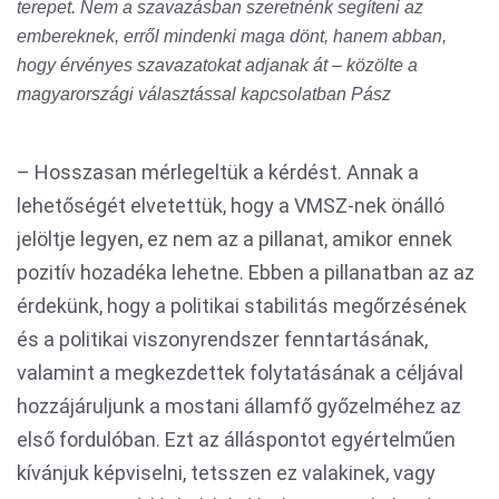
terepet. Nem a szavazásban szeretnénk segíteni az
embereknek, erről mindenki maga dönt, hanem abban,
hogy érvényes szavazatokat adjanak át – közölte a
magyarországi választással kapcsolatban Pász
– Hosszasan mérlegeltük a kérdést. Annak a
lehetőségét elvetettük, hogy a VMSZ-nek önálló
jelöltje legyen, ez nem az a pillanat, amikor ennek
pozitív hozadéka lehetne. Ebben a pillanatban az az
érdekünk, hogy a politikai stabilitás megőrzésének
és a politikai viszonyrendszer fenntartásának,
valamint a megkezdettek folytatásának a céljával
hozzájáruljunk a mostani államfő győzelméhez az
első fordulóban. Ezt az álláspontot egyértelműen
kívánjuk képviselni, tetsszen ez valakinek, vagy