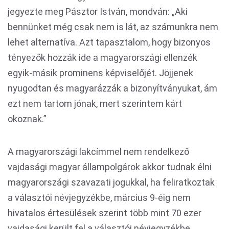
jegyezte meg Pásztor István, mondván: „Aki
bennünket még csak nem is lát, az számunkra nem
lehet alternatíva. Azt tapasztalom, hogy bizonyos
tényezők hozzák ide a magyarországi ellenzék
egyik-másik prominens képviselőjét. Jöjjenek
nyugodtan és magyarázzák a bizonyítványukat, ám
ezt nem tartom jónak, mert szerintem kárt
okoznak.”
A magyarországi lakcímmel nem rendelkező
vajdasági magyar állampolgárok akkor tudnak élni
magyarországi szavazati jogukkal, ha feliratkoztak
a választói névjegyzékbe, március 9-éig nem
hivatalos értesülések szerint több mint 70 ezer
vajdasági került fel a választói névjegyzékbe.