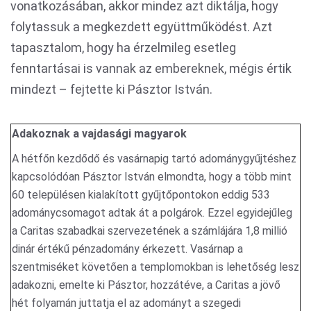
vonatkozásában, akkor mindez azt diktálja, hogy
folytassuk a megkezdett együttműködést. Azt
tapasztalom, hogy ha érzelmileg esetleg
fenntartásai is vannak az embereknek, mégis értik
mindezt – fejtette ki Pásztor István.
Adakoznak a vajdasági magyarok
A hétfőn kezdődő és vasárnapig tartó adománygyűjtéshez
kapcsolódóan Pásztor István elmondta, hogy a több mint
60 településen kialakított gyűjtőpontokon eddig 533
adománycsomagot adtak át a polgárok. Ezzel egyidejűleg
a Caritas szabadkai szervezetének a számlájára 1,8 millió
dinár értékű pénzadomány érkezett. Vasárnap a
szentmiséket követően a templomokban is lehetőség lesz
adakozni, emelte ki Pásztor, hozzátéve, a Caritas a jövő
hét folyamán juttatja el az adományt a szegedi