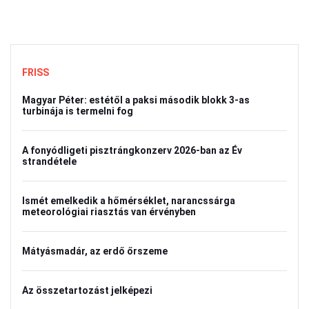
FRISS
Magyar Péter: estétől a paksi második blokk 3-as
turbinája is termelni fog
A fonyódligeti pisztrángkonzerv 2026-ban az Év
strandétele
Ismét emelkedik a hőmérséklet, narancssárga
meteorológiai riasztás van érvényben
Mátyásmadár, az erdő őrszeme
Az összetartozást jelképezi