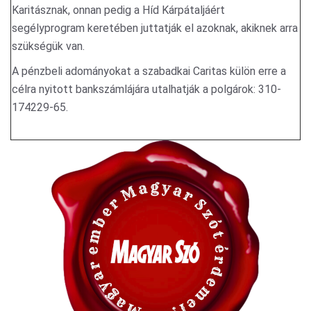
Karitásznak, onnan pedig a Híd Kárpátaljáért
segélyprogram keretében juttatják el azoknak, akiknek arra
szükségük van.
A pénzbeli adományokat a szabadkai Caritas külön erre a
célra nyitott bankszámlájára utalhatják a polgárok: 310-
174229-65.