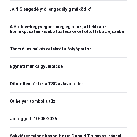
„A NIS engedélytől engedélyig működik”
A Stolovi-hegységben még ég a tűz, a Delibláti-
homokpusztán kisebb tűzfészkeket oltottak az éjszaka
Táncról és művészetekről a folyóparton
Egyheti munka gyümölcse
Döntetlent ért el a TSC a Javor ellen
Öt helyen tombol a tűz
Jó reggelt! 10-08-2026
Sakkjátszmához hasonlította Donald Trump az Iránnal