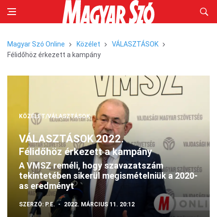
Magyar Szó Online
Közélet
VÁLASZTÁSOK
Félidőhöz érkezett a kampány
KÖZÉLET/VÁLASZTÁSOK
VÁLASZTÁSOK 2022.
Félidőhöz érkezett a kampány
A VMSZ reméli, hogy szavazatszám
tekintetében sikerül megismételniük a 2020-
as eredményt
SZERZŐ:
P.E.
2022. MÁRCIUS 11. 20:12