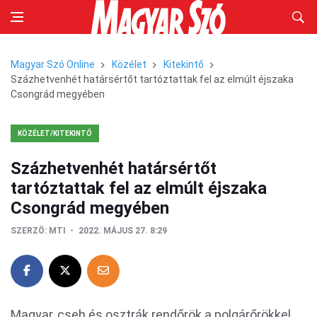
Magyar Szó Online
Közélet
Kitekintő
Százhetvenhét határsértőt tartóztattak fel az elmúlt éjszaka
Csongrád megyében
KÖZÉLET/KITEKINTŐ
Százhetvenhét határsértőt
tartóztattak fel az elmúlt éjszaka
Csongrád megyében
SZERZŐ:
MTI
2022. MÁJUS 27. 8:29
Magyar, cseh és osztrák rendőrök a polgárőrökkel