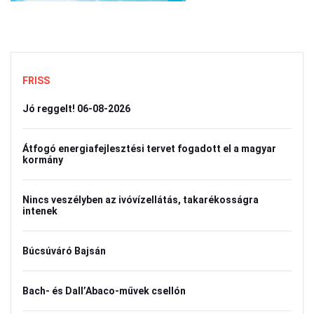
FRISS
Jó reggelt! 06-08-2026
Átfogó energiafejlesztési tervet fogadott el a magyar
kormány
Nincs veszélyben az ivóvízellátás, takarékosságra
intenek
Búcsúváró Bajsán
Bach- és Dall’Abaco-művek csellón