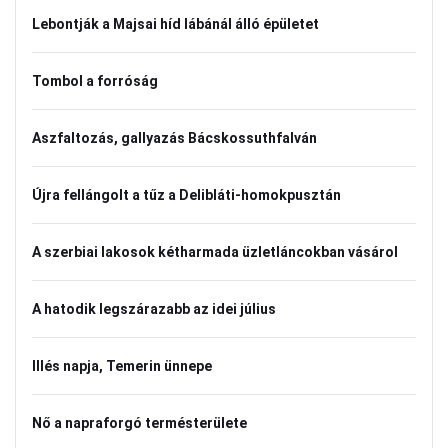
Lebontják a Majsai híd lábánál álló épületet
Tombol a forróság
Aszfaltozás, gallyazás Bácskossuthfalván
Újra fellángolt a tűz a Delibláti-homokpusztán
A szerbiai lakosok kétharmada üzletláncokban vásárol
A hatodik legszárazabb az idei július
Illés napja, Temerin ünnepe
Nő a napraforgó termésterülete