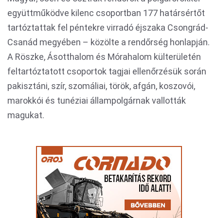
együttműködve kilenc csoportban 177 határsértőt
tartóztattak fel péntekre virradó éjszaka Csongrád-
Csanád megyében – közölte a rendőrség honlapján.
A Röszke, Ásotthalom és Mórahalom külterületén
feltartóztatott csoportok tagjai ellenőrzésük során
pakisztáni, szír, szomáliai, török, afgán, koszovói,
marokkói és tunéziai állampolgárnak vallották
magukat.