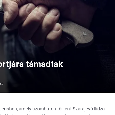
ortjára támadtak
:40
densben, amely szombaton történt Szarajevó Ilidža