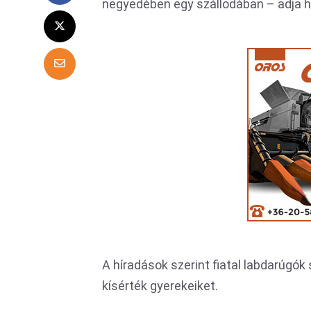
negyedében egy szállodában – adja hír
A híradások szerint fiatal labdarúgók
kísérték gyerekeiket.