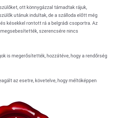
szülőket, ott könnygázzal támadtak rájuk,
szülők utánuk indultak, de a szálloda előtt még
és késekkel rontott rá a belgrádi csoportra. Az
l megsebesítették, szerencsére nincs
gok is megerősítették, hozzátéve, hogy a rendőrség
reagált az esetre, követelve, hogy méltóképpen