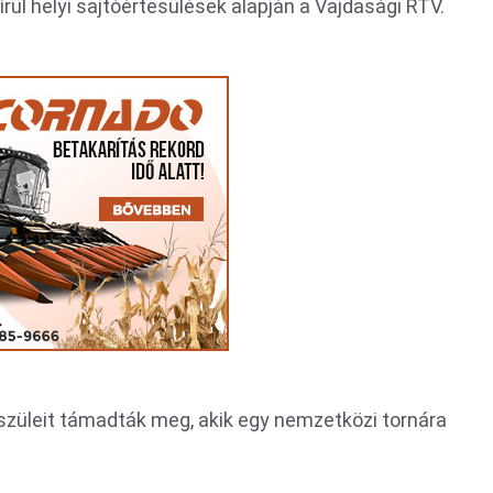
ül helyi sajtóértesülések alapján a Vajdasági RTV.
 szüleit támadták meg, akik egy nemzetközi tornára