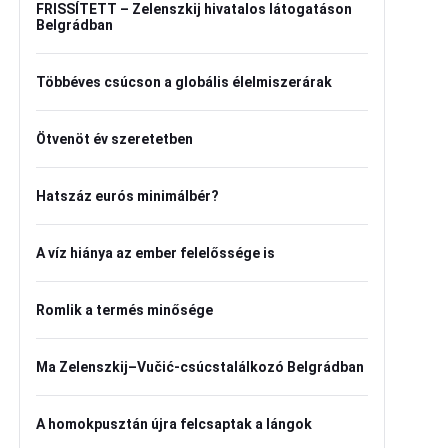
FRISSÍTETT – Zelenszkij hivatalos látogatáson
Belgrádban
Többéves csúcson a globális élelmiszerárak
Ötvenöt év szeretetben
Hatszáz eurós minimálbér?
A víz hiánya az ember felelőssége is
Romlik a termés minősége
Ma Zelenszkij–Vučić-csúcstalálkozó Belgrádban
A homokpusztán újra felcsaptak a lángok