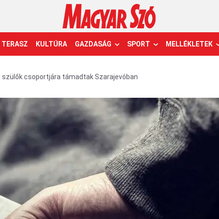
TERASZ
KULTÚRA
GAZDASÁG
SPORT
MELLÉKLETEK
i szülők csoportjára támadtak Szarajevóban