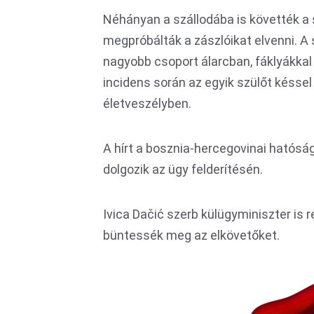
Néhányan a szállodába is követték a 
megpróbálták a zászlóikat elvenni. A 
nagyobb csoport álarcban, fáklyákkal 
incidens során az egyik szülőt késse
életveszélyben.
A hírt a bosznia-hercegovinai hatósá
dolgozik az ügy felderítésén.
Ivica Dačić szerb külügyminiszter is 
büntessék meg az elkövetőket.