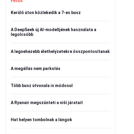
FRISS
Kerülő úton közlekedik a 7-es busz
A DeepSeek új AI-modelljének használata a
legolcsóbb
A legnehezebb élethelyzetekre összpontosítanak
A megállás nem parkolás
Több busz útvonala is módosul
A Ryanair megszünteti a niši járatait
Hat helyen tombolnak a lángok