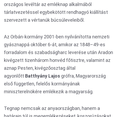
országos levéltár az emléknap alkalmából
tárlatvezetéssel egybekötött rendhagyó kiállítást
szervezett a vértanúk búcsúleveleiből.
Az Orbán-kormány 2001-ben nyilvánította nemzeti
gyásznappá október 6-át, amikor az 1848–49-es
forradalom és szabadságharc leverése után Aradon
kivégzett tizenhárom honvéd főtisztre, valamint az
aznap Pesten, kivégzőosztag által
agyonlőtt
Batthyány Lajos
grófra, Magyarország
első független, felelős kormányának
miniszterelnökére emlékezik a magyarság.
Tegnap nemcsak az anyaországban, hanem a
határain túl is megemlékezéseket, koszorúzásokat