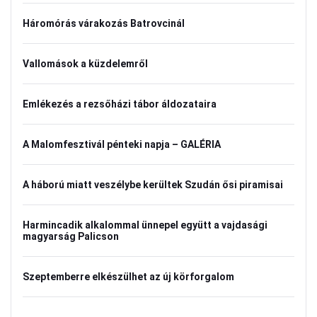
Háromórás várakozás Batrovcinál
Vallomások a küzdelemről
Emlékezés a rezsőházi tábor áldozataira
A Malomfesztivál pénteki napja – GALÉRIA
A háború miatt veszélybe kerültek Szudán ősi piramisai
Harmincadik alkalommal ünnepel együtt a vajdasági
magyarság Palicson
Szeptemberre elkészülhet az új körforgalom