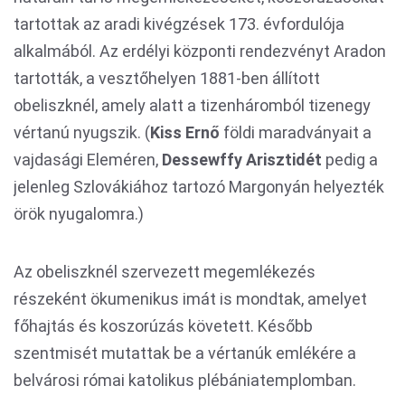
tartottak az aradi kivégzések 173. évfordulója
alkalmából. Az erdélyi központi rendezvényt Aradon
tartották, a vesztőhelyen 1881-ben állított
obeliszknél, amely alatt a tizenháromból tizenegy
vértanú nyugszik. (
Kiss Ernő
földi maradványait a
vajdasági Eleméren,
Dessewffy Arisztidét
pedig a
jelenleg Szlovákiához tartozó Margonyán helyezték
örök nyugalomra.)
Az obeliszknél szervezett megemlékezés
részeként ökumenikus imát is mondtak, amelyet
főhajtás és koszorúzás követett. Később
szentmisét mutattak be a vértanúk emlékére a
belvárosi római katolikus plébániatemplomban.