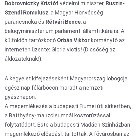
Bobrovniczky Kristóf
védelmi miniszter,
Ruszin-
Szendi Romulusz
, a Magyar Honvédség
parancsnoka és
Rétvári Bence
, a
belügyminisztérium parlamenti államtitkára is. A
külföldön tartózkodó
Orbán Viktor
kormányfő az
interneten üzente: Gloria victis! (Dicsőség az
áldozatoknak!).
A kegyelet kifejezéseként Magyarország lobogója
egész nap félárbócon maradt a nemzeti
gyásznapon.
A megemlékezés a budapesti Fiumei úti sírkertben,
a Batthyány-mauzóleumnál koszorúzással
folytatódott. Este a budapesti Madách Színházban
megemlékező előadást tartottak. A fővárosban az