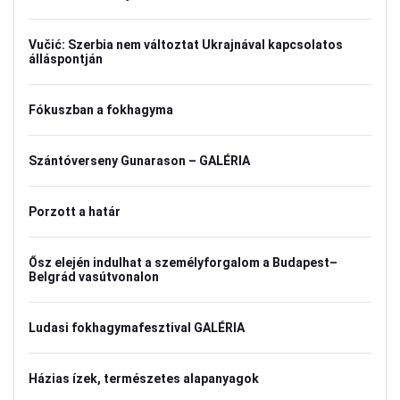
Vučić: Szerbia nem változtat Ukrajnával kapcsolatos
álláspontján
Fókuszban a fokhagyma
Szántóverseny Gunarason – GALÉRIA
Porzott a határ
Ősz elején indulhat a személyforgalom a Budapest–
Belgrád vasútvonalon
Ludasi fokhagymafesztival GALÉRIA
Házias ízek, természetes alapanyagok