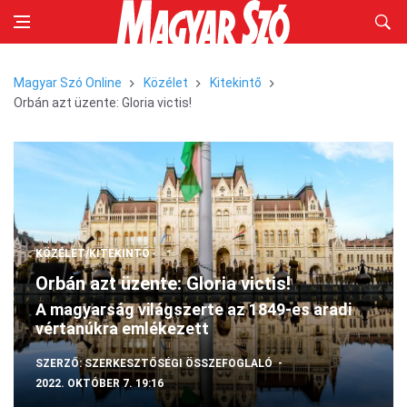
Magyar Szó Online
Közélet
Kitekintő
Orbán azt üzente: Gloria victis!
KÖZÉLET/KITEKINTŐ
Orbán azt üzente: Gloria victis!
A magyarság világszerte az 1849-es aradi
vértanúkra emlékezett
SZERZŐ:
SZERKESZTŐSÉGI ÖSSZEFOGLALÓ
2022. OKTÓBER 7. 19:16