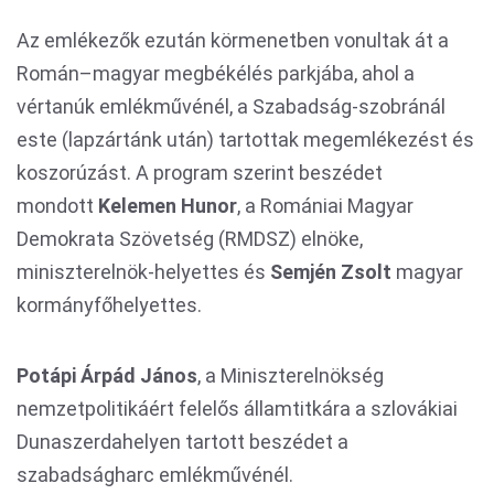
Az emlékezők ezután körmenetben vonultak át a
Román–magyar megbékélés parkjába, ahol a
vértanúk emlékművénél, a Szabadság-szobránál
este (lapzártánk után) tartottak megemlékezést és
koszorúzást. A program szerint beszédet
mondott
Kelemen Hunor
, a Romániai Magyar
Demokrata Szövetség (RMDSZ) elnöke,
miniszterelnök-helyettes és
Semjén Zsolt
magyar
kormányfőhelyettes.
Potápi Árpád János
, a Miniszterelnökség
nemzetpolitikáért felelős államtitkára a szlovákiai
Dunaszerdahelyen tartott beszédet a
szabadságharc emlékművénél.