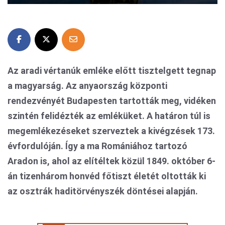
Az aradi vértanúk emléke előtt tisztelgett tegnap
a magyarság. Az anyaország központi
rendezvényét Budapesten tartották meg, vidéken
szintén felidézték az emléküket. A határon túl is
megemlékezéseket szerveztek a kivégzések 173.
évfordulóján. Így a ma Romániához tartozó
Aradon is, ahol az elítéltek közül 1849. október 6-
án tizenhárom honvéd főtiszt életét oltották ki
az osztrák haditörvényszék döntései alapján.