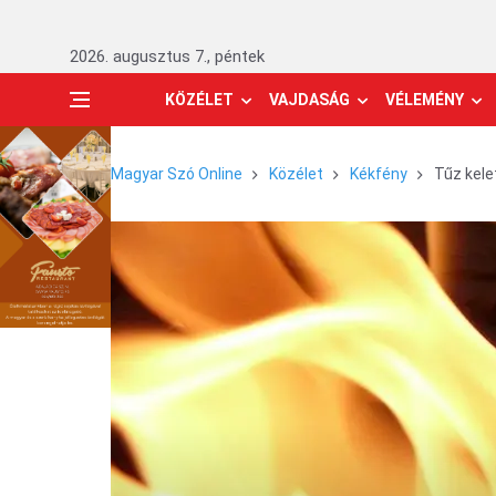
2026. augusztus 7., péntek
KÖZÉLET
VAJDASÁG
VÉLEMÉNY
Magyar Szó Online
Közélet
Kékfény
Tűz kele