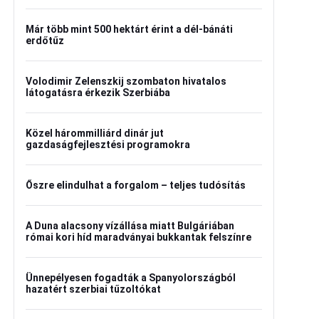
Már több mint 500 hektárt érint a dél-bánáti
erdőtűz
Volodimir Zelenszkij szombaton hivatalos
látogatásra érkezik Szerbiába
Közel hárommilliárd dinár jut
gazdaságfejlesztési programokra
Őszre elindulhat a forgalom – teljes tudósítás
A Duna alacsony vízállása miatt Bulgáriában
római kori híd maradványai bukkantak felszínre
Ünnepélyesen fogadták a Spanyolországból
hazatért szerbiai tűzoltókat