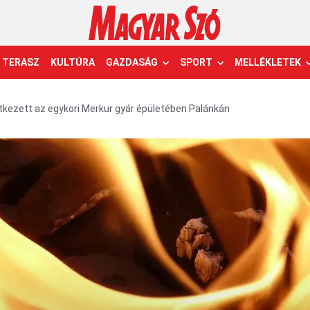
TERASZ
KULTÚRA
GAZDASÁG
SPORT
MELLÉKLETEK
tkezett az egykori Merkur gyár épületében Palánkán