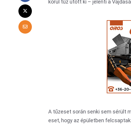
körül tűz ütött ki – jelenti a Vajdas
A tűzeset során senki sem sérült m
eset, hogy az épületben felcsaptak