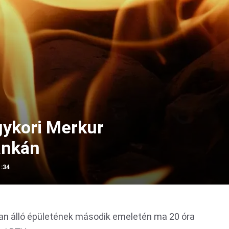
gykori Merkur
ánkán
1:34
tan álló épületének második emeletén ma 20 óra