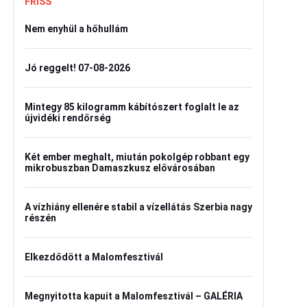
FRISS
Nem enyhül a hőhullám
Jó reggelt! 07-08-2026
Mintegy 85 kilogramm kábítószert foglalt le az
újvidéki rendőrség
Két ember meghalt, miután pokolgép robbant egy
mikrobuszban Damaszkusz elővárosában
A vízhiány ellenére stabil a vízellátás Szerbia nagy
részén
Elkezdődött a Malomfesztivál
Megnyitotta kapuit a Malomfesztivál – GALÉRIA