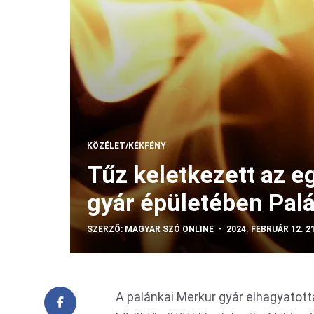
KÖZÉLET/KÉKFÉNY
Tűz keletkezett az e
gyár épületében Pal
SZERZŐ:
MAGYAR SZÓ ONLINE
2024. FEBRUÁR 12. 2
A palánkai Merkur gyár elhagyatot