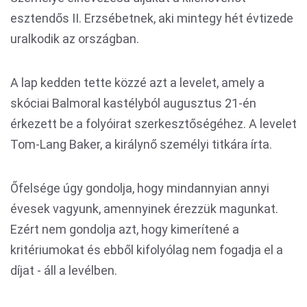
esztendős II. Erzsébetnek, aki mintegy hét évtizede
uralkodik az országban.
A lap kedden tette közzé azt a levelet, amely a
skóciai Balmoral kastélyból augusztus 21-én
érkezett be a folyóirat szerkesztőségéhez. A levelet
Tom-Lang Baker, a királynő személyi titkára írta.
Őfelsége úgy gondolja, hogy mindannyian annyi
évesek vagyunk, amennyinek érezzük magunkat.
Ezért nem gondolja azt, hogy kimerítené a
kritériumokat és ebből kifolyólag nem fogadja el a
díjat - áll a levélben.