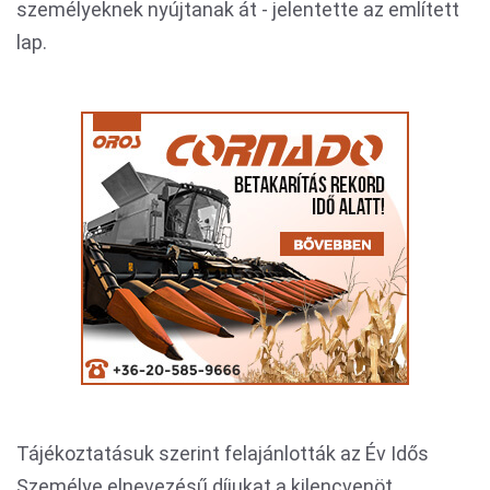
személyeknek nyújtanak át - jelentette az említett
lap.
Tájékoztatásuk szerint felajánlották az Év Idős
Személye elnevezésű díjukat a kilencvenöt