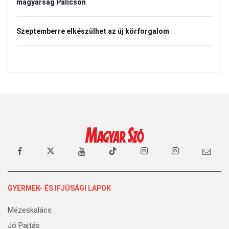
magyarság Palicson
Szeptemberre elkészülhet az új körforgalom
GYERMEK- ÉS IFJÚSÁGI LAPOK
Mézeskalács
Jó Pajtás