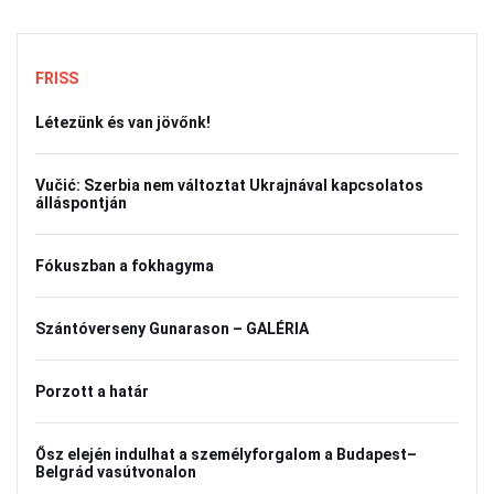
FRISS
Létezünk és van jövőnk!
Vučić: Szerbia nem változtat Ukrajnával kapcsolatos
álláspontján
Fókuszban a fokhagyma
Szántóverseny Gunarason – GALÉRIA
Porzott a határ
Ősz elején indulhat a személyforgalom a Budapest–
Belgrád vasútvonalon