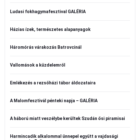
Ludasi fokhagymafesztival GALÉRIA
Házias ízek, természetes alapanyagok
Háromórás várakozás Batrovcinál
Vallomások a küzdelemről
Emlékezés a rezsőházi tábor áldozataira
A Malomfesztivál pénteki napja – GALÉRIA
A háború miatt veszélybe kerültek Szudán ősi piramisai
Harmincadik alkalommal ünnepel együtt a vajdasági