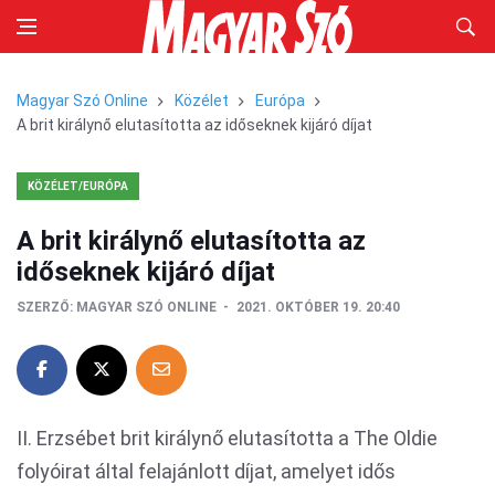
Magyar Szó Online
Közélet
Európa
A brit királynő elutasította az időseknek kijáró díjat
KÖZÉLET/EURÓPA
A brit királynő elutasította az
időseknek kijáró díjat
SZERZŐ:
MAGYAR SZÓ ONLINE
2021. OKTÓBER 19. 20:40
II. Erzsébet brit királynő elutasította a The Oldie
folyóirat által felajánlott díjat, amelyet idős