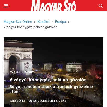
Magyar Szó Online
Közélet
Európa
Vízágyú, könnygáz, halálos gázolás
KÖZÉLET/EURÓPA
Vízágyú, könnygáz, halálos gázolás
Súlyos rendbontások a franciák győzelme
után
SZERZŐ:
LI
2022. DECEMBER 15. 23:43