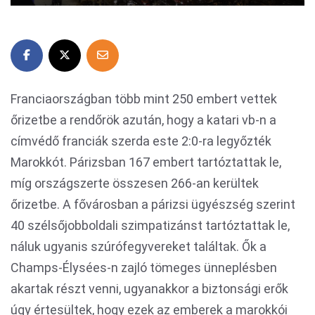
Franciaországban több mint 250 embert vettek
őrizetbe a rendőrök azután, hogy a katari vb-n a
címvédő franciák szerda este 2:0-ra legyőzték
Marokkót. Párizsban 167 embert tartóztattak le,
míg országszerte összesen 266-an kerültek
őrizetbe. A fővárosban a párizsi ügyészség szerint
40 szélsőjobboldali szimpatizánst tartóztattak le,
náluk ugyanis szúrófegyvereket találtak. Ők a
Champs-Élysées-n zajló tömeges ünneplésben
akartak részt venni, ugyanakkor a biztonsági erők
úgy értesültek, hogy ezek az emberek a marokkói