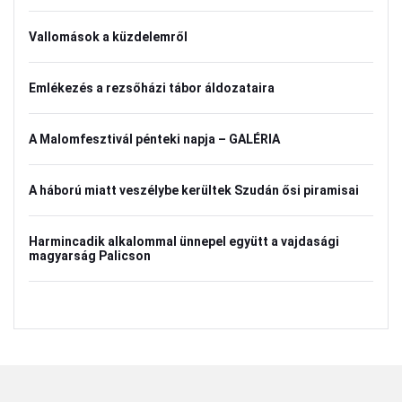
Vallomások a küzdelemről
Emlékezés a rezsőházi tábor áldozataira
A Malomfesztivál pénteki napja – GALÉRIA
A háború miatt veszélybe kerültek Szudán ősi piramisai
Harmincadik alkalommal ünnepel együtt a vajdasági
magyarság Palicson