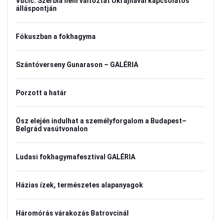
Vučić: Szerbia nem változtat Ukrajnával kapcsolatos
álláspontján
Fókuszban a fokhagyma
Szántóverseny Gunarason – GALÉRIA
Porzott a határ
Ősz elején indulhat a személyforgalom a Budapest–
Belgrád vasútvonalon
Ludasi fokhagymafesztival GALÉRIA
Házias ízek, természetes alapanyagok
Háromórás várakozás Batrovcinál