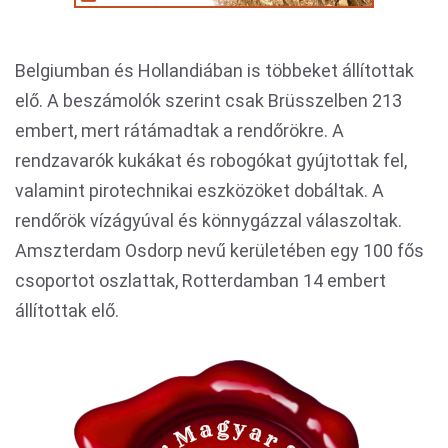
Belgiumban és Hollandiában is többeket állítottak
elő. A beszámolók szerint csak Brüsszelben 213
embert, mert rátámadtak a rendőrökre. A
rendzavarók kukákat és robogókat gyújtottak fel,
valamint pirotechnikai eszközöket dobáltak. A
rendőrök vízágyúval és könnygázzal válaszoltak.
Amszterdam Osdorp nevű kerületében egy 100 fős
csoportot oszlattak, Rotterdamban 14 embert
állítottak elő.