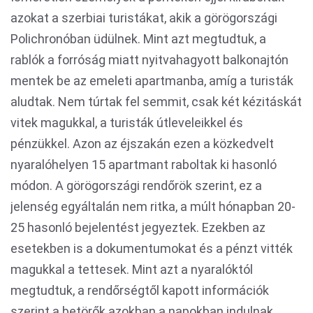
azokat a szerbiai turistákat, akik a görögországi
Polichronóban üdülnek. Mint azt megtudtuk, a
rablók a forróság miatt nyitvahagyott balkonajtón
mentek be az emeleti apartmanba, amíg a turisták
aludtak. Nem túrtak fel semmit, csak két kézitáskát
vitek magukkal, a turisták útleveleikkel és
pénzükkel. Azon az éjszakán ezen a közkedvelt
nyaralóhelyen 15 apartmant raboltak ki hasonló
módon. A görögországi rendőrök szerint, ez a
jelenség egyáltalán nem ritka, a múlt hónapban 20-
25 hasonló bejelentést jegyeztek. Ezekben az
esetekben is a dokumentumokat és a pénzt vitték
magukkal a tettesek. Mint azt a nyaralóktól
megtudtuk, a rendőrségtől kapott információk
szerint a betörők azokban a napokban indulnak