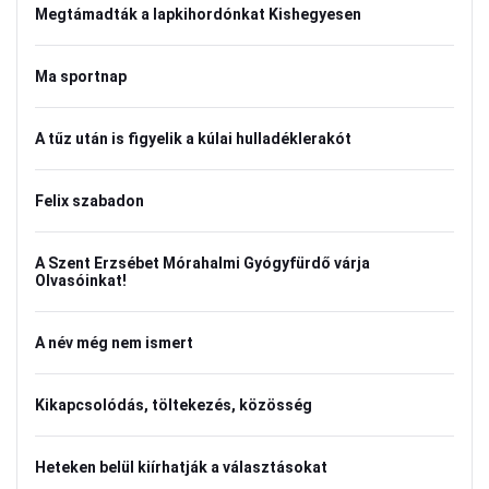
Megtámadták a lapkihordónkat Kishegyesen
Ma sportnap
A tűz után is figyelik a kúlai hulladéklerakót
Felix szabadon
A Szent Erzsébet Mórahalmi Gyógyfürdő várja
Olvasóinkat!
A név még nem ismert
Kikapcsolódás, töltekezés, közösség
Heteken belül kiírhatják a választásokat