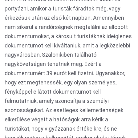
portyázni, amikor a turisták fáradtak még, vagy
érkezésük után az első két napban. Amennyiben
nem sikerül a rendőrségnek megtalálni az ellopott
dokumentumokat, a károsult turistáknak ideiglenes
dokumentumot kell kiváltaniuk, amit a legközelebbi
nagyvárosban, Szalonikiben található
nagykövetségen tehetnek meg. Ezért a
dokumentumért 39 eurót kell fizetni. Ugyanakkor,
hogy ezt megtehessék, egy olyan személyes,
fényképpel ellátott dokumentumot kell
felmutatniuk, amely azonosítja a személyi
azonosságukat. Az esetleges kellemetlenségek
elkerülése végett a hatóságok arra kérik a
turistákat, hogy vigyázzanak értékeikre, és ne
hagyják nyitva a balkonajtót, amikor aludni térnek,