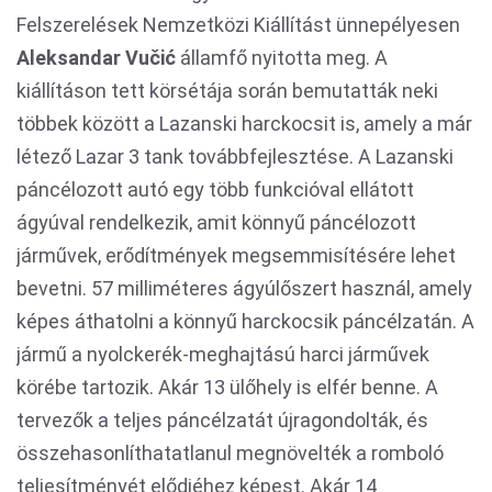
Felszerelések Nemzetközi Kiállítást ünnepélyesen
Aleksandar Vučić
államfő nyitotta meg. A
kiállításon tett körsétája során bemutatták neki
többek között a Lazanski harckocsit is, amely a már
létező Lazar 3 tank továbbfejlesztése. A Lazanski
páncélozott autó egy több funkcióval ellátott
ágyúval rendelkezik, amit könnyű páncélozott
járművek, erődítmények megsemmisítésére lehet
bevetni. 57 milliméteres ágyúlőszert használ, amely
képes áthatolni a könnyű harckocsik páncélzatán. A
jármű a nyolckerék-meghajtású harci járművek
körébe tartozik. Akár 13 ülőhely is elfér benne. A
tervezők a teljes páncélzatát újragondolták, és
összehasonlíthatatlanul megnövelték a romboló
teljesítményét elődjéhez képest. Akár 14