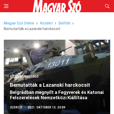
Magyar Szó Online
Közélet
Belföld
Bemutatták a Lazanski harckocsit
KÖZÉLET/BELFÖLD
Bemutatták a Lazanski harckocsit
Belgrádban megnyílt a Fegyverek és Katonai
Felszerelések Nemzetközi Kiállítása
SZERZŐ:
2021. OKTÓBER 12. 23:09