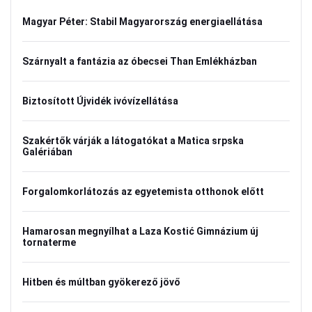
Magyar Péter: Stabil Magyarország energiaellátása
Szárnyalt a fantázia az óbecsei Than Emlékházban
Biztosított Újvidék ivóvízellátása
Szakértők várják a látogatókat a Matica srpska
Galériában
Forgalomkorlátozás az egyetemista otthonok előtt
Hamarosan megnyílhat a Laza Kostić Gimnázium új
tornaterme
Hitben és múltban gyökerező jövő