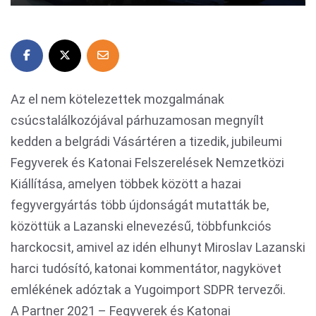
Az el nem kötelezettek mozgalmának
csúcstalálkozójával párhuzamosan megnyílt
kedden a belgrádi Vásártéren a tizedik, jubileumi
Fegyverek és Katonai Felszerelések Nemzetközi
Kiállítása, amelyen többek között a hazai
fegyvergyártás több újdonságát mutatták be,
közöttük a Lazanski elnevezésű, többfunkciós
harckocsit, amivel az idén elhunyt Miroslav Lazanski
harci tudósító, katonai kommentátor, nagykövet
emlékének adóztak a Yugoimport SDPR tervezői.
A Partner 2021 – Fegyverek és Katonai