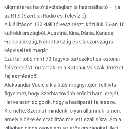
kilométeres hatótávolságban is használható – írja
az RTS (Szerbiai Rádió és Televízió).
A kiállításon 132 kiállító vesz részt, közülük 36-an 16
külföldi országból. Ausztria, Kína, Dánia, Kanada,
Franciaország, Németország és Olaszország is
képviselteti magát.
Ezúttal több mint 70 fegyvertartozékot és katonai
felszerelést mutattak be a Katonai Műszaki Intézet
fejlesztéséből.
Aleksandar Vučić a kiállítás megnyitóján felhívta
figyelmet, hogy Szerbia tovább erősíti harci erejét,
illetve azon dolgozik, hogy a hadiiparát fejlessze.
Kiemelte, Szerbiát mindenki olyan államnak ismeri,
amely a béke és stabilitás mellett száll síkra. Ám a
világban nincs kegyelem, az erős országokat illeti