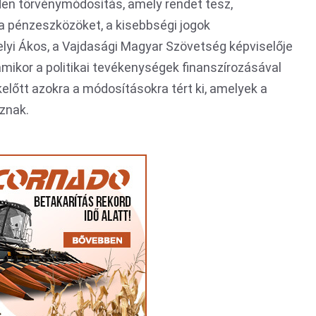
den törvénymódosítás, amely rendet tesz,
a pénzeszközöket, a kisebbségi jogok
helyi Ákos, a Vajdasági Magyar Szövetség képviselője
amikor a politikai tevékenységek finanszírozásával
lőtt azokra a módosításokra tért ki, amelyek a
znak.