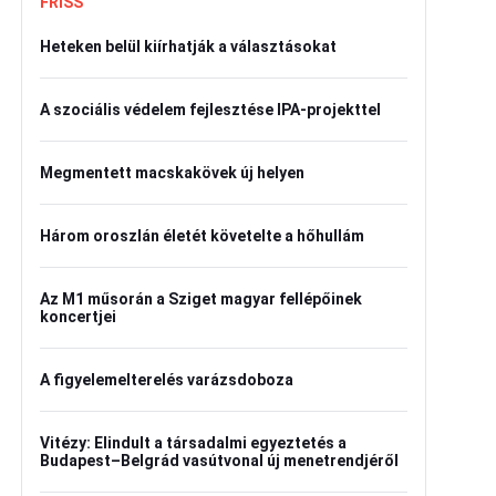
FRISS
Heteken belül kiírhatják a választásokat
A szociális védelem fejlesztése IPA-projekttel
Megmentett macskakövek új helyen
Három oroszlán életét követelte a hőhullám
Az M1 műsorán a Sziget magyar fellépőinek
koncertjei
A figyelemelterelés varázsdoboza
Vitézy: Elindult a társadalmi egyeztetés a
Budapest–Belgrád vasútvonal új menetrendjéről