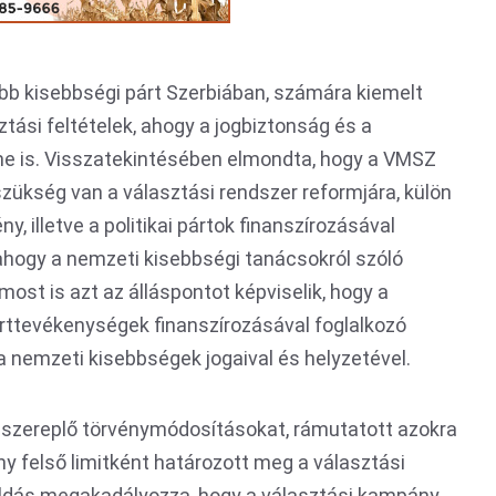
bb kisebbségi párt Szerbiában, számára kiemelt
ztási feltételek, ahogy a jogbiztonság és a
e is. Visszatekintésében elmondta, hogy a VMSZ
ükség van a választási rendszer reformjára, külön
ény, illetve a politikai pártok finanszírozásával
ahogy a nemzeti kisebbségi tanácsokról szóló
most is azt az álláspontot képviselik, hogy a
párttevékenységek finanszírozásával foglalkozó
 nemzeti kisebbségek jogaival és helyzetével.
 szereplő törvénymódosításokat, rámutatott azokra
y felső limitként határozott meg a választási
ldás megakadályozza, hogy a választási kampány