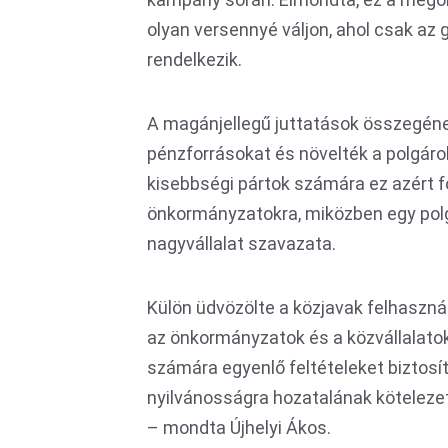
olyan versennyé váljon, ahol csak az
rendelkezik.
A magánjellegű juttatások összegéne
pénzforrásokat és növelték a polgáro
kisebbségi pártok számára ez azért 
önkormányzatokra, miközben egy polg
nagyvállalat szavazata.
Külön üdvözölte a közjavak felhaszn
az önkormányzatok és a közvállalato
számára egyenlő feltételeket biztosí
nyilvánosságra hozatalának köteleze
– mondta Újhelyi Ákos.