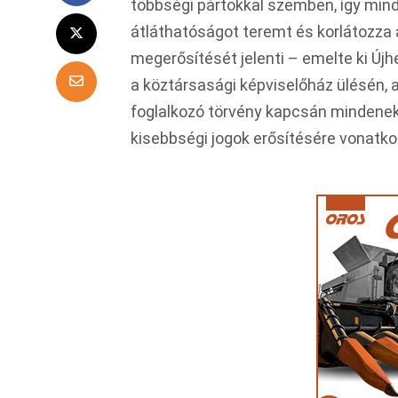
többségi pártokkal szemben, így min
átláthatóságot teremt és korlátozza 
megerősítését jelenti – emelte ki Új
a köztársasági képviselőház ülésén, 
foglalkozó törvény kapcsán mindeneke
kisebbségi jogok erősítésére vonatko