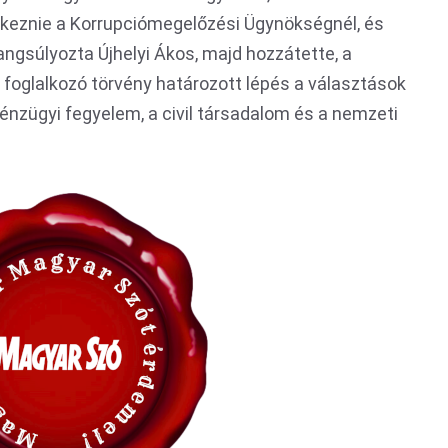
entkeznie a Korrupciómegelőzési Ügynökségnél, és
hangsúlyozta Újhelyi Ákos, majd hozzátette, a
foglalkozó törvény határozott lépés a választások
pénzügyi fegyelem, a civil társadalom és a nemzeti