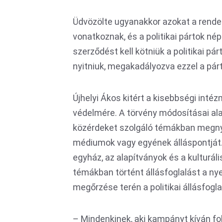
Üdvözölte ugyanakkor azokat a rende
vonatkoznak, és a politikai pártok né
szerződést kell kötniük a politikai párt
nyitniuk, megakadályozva ezzel a pár
Újhelyi Ákos kitért a kisebbségi inté
védelmére. A törvény módosításai a
közérdeket szolgáló témákban megnyil
médiumok vagy egyének álláspontját. E
egyház, az alapítványok és a kulturáli
témákban történt állásfoglalást a ny
megőrzése terén a politikai állásfogl
– Mindenkinek, aki kampányt kíván foly