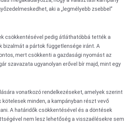
 győzedelmeskedhet, aki a „legmélyebb zsebbel”
k csökkentésével pedig átláthatóbbá tették a
k bizalmát a pártok függetlensége iránt. A
fontos, mert csökkenti a gazdasági nyomást az
ár szavazata ugyanolyan erővel bír majd, mint egy
álására vonatkozó rendelkezéseket, amelyek szerint
k kötelesek minden, a kampányban részt vevő
tani. A határidők csökkentésével és a döntések
ttségével nem lesz lehetőség a visszaélésekre sem