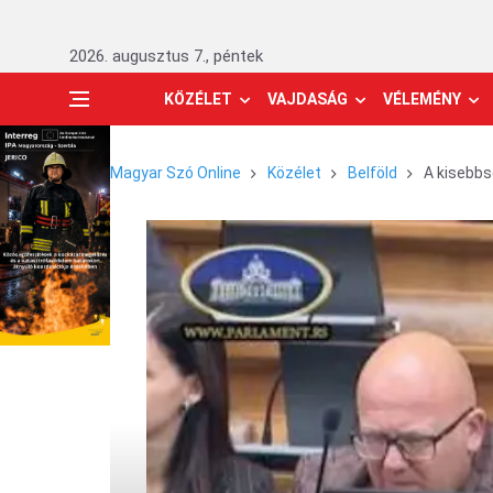
2026. augusztus 7., péntek
KÖZÉLET
VAJDASÁG
VÉLEMÉNY
Magyar Szó Online
Közélet
Belföld
A kisebbsé