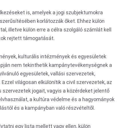
lkezéseket is, amelyek a jogi szubjektumokra
pszerűsítésében korlátozzák őket. Ehhez külön
tal, illetve külön erre a célra szolgáló számlát kell
tok rejtett támogatását.
zmények, kulturális intézmények és egyesületek
lapján nem tekinthetik kampánytevékenységnek a
vánuló egyesületek, vallási szervezetek,
zzel világosan elkülönítik a civil szervezetek, az
s szervezetek jogait, vagyis a közérdeket jelentő
elvhasználat, a kultúra védelme és a hagyományok
alástól és a kampányban való részvételtől.
tatni egy lista mellett vagy ellen, külön