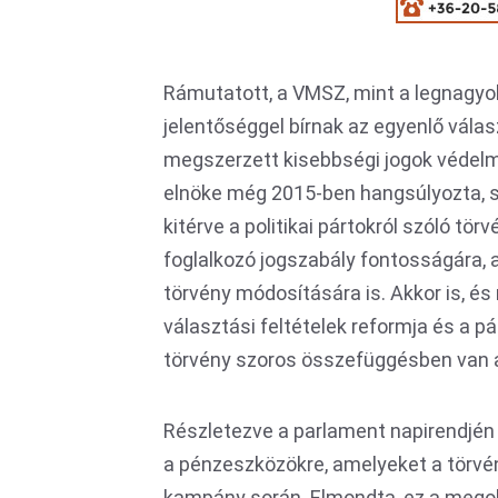
Rámutatott, a VMSZ, mint a legnagyo
jelentőséggel bírnak az egyenlő válas
megszerzett kisebbségi jogok védelm
elnöke még 2015-ben hangsúlyozta, sz
kitérve a politikai pártokról szóló törv
foglalkozó jogszabály fontosságára, 
törvény módosítására is. Akkor is, és 
választási feltételek reformja és a 
törvény szoros összefüggésben van a
Részletezve a parlament napirendjén
a pénzeszközökre, amelyeket a törvén
kampány során. Elmondta, ez a mego