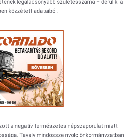
netének legalacsonyabb születésszáma – derül ki a
sen közzétett adataiból.
özött a negatív természetes népszaporulat miatt
akossága. Tavaly mindössze nyolc önkormányzatban