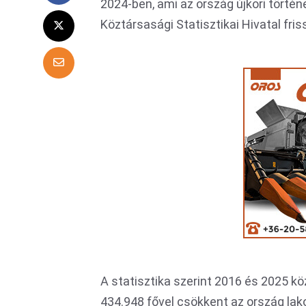
2024-ben, ami az ország újkori törté
Köztársasági Statisztikai Hivatal fris
A statisztika szerint 2016 és 2025 k
434.948 fővel csökkent az ország l