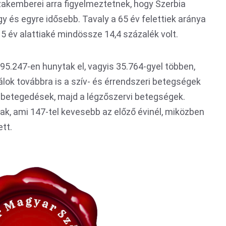
szakemberei arra figyelmeztetnek, hogy Szerbia
 és egyre idősebb. Tavaly a 65 év felettiek aránya
15 év alattiaké mindössze 14,4 százalék volt.
95.247-en hunytak el, vagyis 35.764-gyel többen,
lok továbbra is a szív- és érrendszeri betegségek
gbetegedések, majd a légzőszervi betegségek.
ak, ami 147-tel kevesebb az előző évinél, miközben
tt.