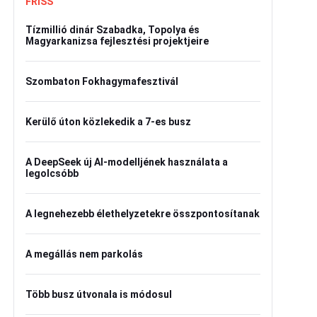
FRISS
Tízmillió dinár Szabadka, Topolya és
Magyarkanizsa fejlesztési projektjeire
Szombaton Fokhagymafesztivál
Kerülő úton közlekedik a 7-es busz
A DeepSeek új AI-modelljének használata a
legolcsóbb
A legnehezebb élethelyzetekre összpontosítanak
A megállás nem parkolás
Több busz útvonala is módosul