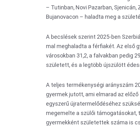
– Tutinban, Novi Pazarban, Sjenicán,
Bujanovacon – haladta meg a szület
A becslések szerint 2025-ben Szerbiá
mal meghaladta a férfiakét. Az első g
városokban 31,2, a falvakban pedig 2
született, és a legtöbb újszülött édes
A teljes termékenységi arányszám 202
gyermek jutott, ami elmarad az előző 
egyszerű újratermelődéséhez szüksége
megemelte a szülői támogatásokat, t
gyermekként születettek száma is c