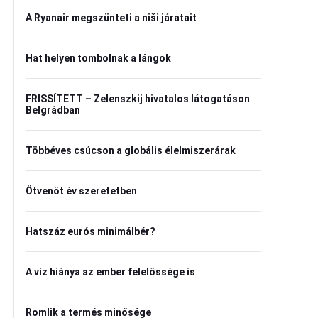
A Ryanair megszünteti a niši járatait
Hat helyen tombolnak a lángok
FRISSÍTETT – Zelenszkij hivatalos látogatáson
Belgrádban
Többéves csúcson a globális élelmiszerárak
Ötvenöt év szeretetben
Hatszáz eurós minimálbér?
A víz hiánya az ember felelőssége is
Romlik a termés minősége