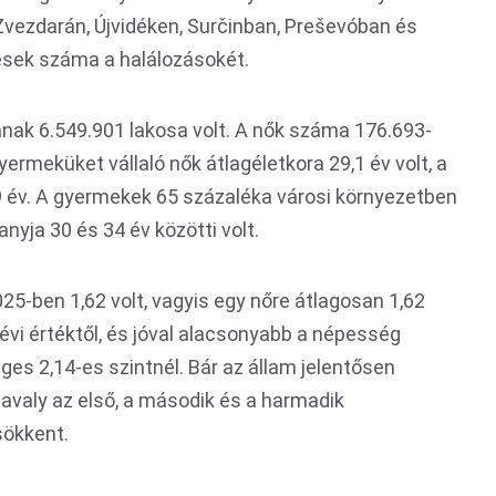
 Zvezdarán, Újvidéken, Surčinban, Preševóban és
ések száma a halálozásokét.
nak 6.549.901 lakosa volt. A nők száma 176.693-
yermeküket vállaló nők átlagéletkora 29,1 év volt, a
9 év. A gyermekek 65 százaléka városi környezetben
anyja 30 és 34 év közötti volt.
5-ben 1,62 volt, vagyis egy nőre átlagosan 1,62
évi értéktől, és jóval alacsonyabb a népesség
s 2,14-es szintnél. Bár az állam jelentősen
avaly az első, a második és a harmadik
sökkent.