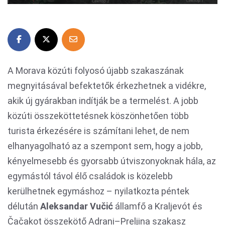
A Morava közúti folyosó újabb szakaszának
megnyitásával befektetők érkezhetnek a vidékre,
akik új gyárakban indítják be a termelést. A jobb
közúti összeköttetésnek köszönhetően több
turista érkezésére is számítani lehet, de nem
elhanyagolható az a szempont sem, hogy a jobb,
kényelmesebb és gyorsabb útviszonyoknak hála, az
egymástól távol élő családok is közelebb
kerülhetnek egymáshoz – nyilatkozta péntek
délután
Aleksandar Vučić
államfő a Kraljevót és
Čačakot összekötő Adrani–Preljina szakasz