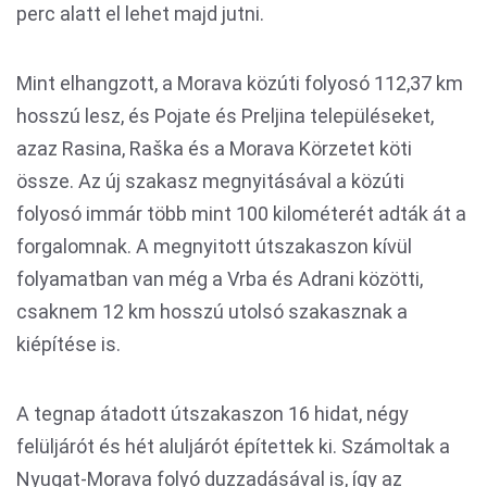
perc alatt el lehet majd jutni.
Mint elhangzott, a Morava közúti folyosó 112,37 km
hosszú lesz, és Pojate és Preljina településeket,
azaz Rasina, Raška és a Morava Körzetet köti
össze. Az új szakasz megnyitásával a közúti
folyosó immár több mint 100 kilométerét adták át a
forgalomnak. A megnyitott útszakaszon kívül
folyamatban van még a Vrba és Adrani közötti,
csaknem 12 km hosszú utolsó szakasznak a
kiépítése is.
A tegnap átadott útszakaszon 16 hidat, négy
felüljárót és hét aluljárót építettek ki. Számoltak a
Nyugat-Morava folyó duzzadásával is, így az