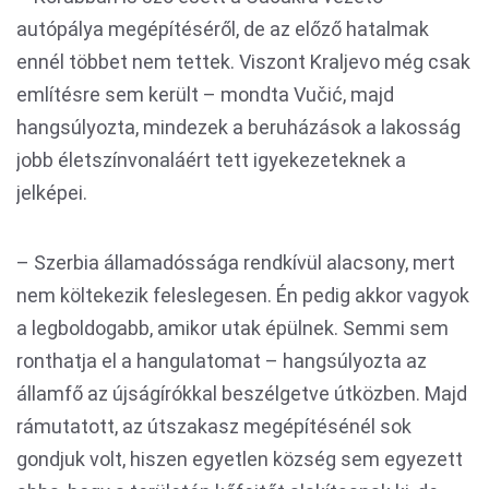
autópálya megépítéséről, de az előző hatalmak
ennél többet nem tettek. Viszont Kraljevo még csak
említésre sem került – mondta Vučić, majd
hangsúlyozta, mindezek a beruházások a lakosság
jobb életszínvonaláért tett igyekezeteknek a
jelképei.
– Szerbia államadóssága rendkívül alacsony, mert
nem költekezik feleslegesen. Én pedig akkor vagyok
a legboldogabb, amikor utak épülnek. Semmi sem
ronthatja el a hangulatomat – hangsúlyozta az
államfő az újságírókkal beszélgetve útközben. Majd
rámutatott, az útszakasz megépítésénél sok
gondjuk volt, hiszen egyetlen község sem egyezett