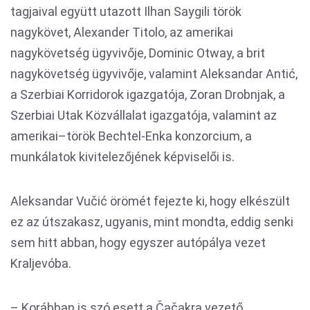
tagjaival együtt utazott Ilhan Saygili török
nagykövet, Alexander Titolo, az amerikai
nagykövetség ügyvivője, Dominic Otway, a brit
nagykövetség ügyvivője, valamint Aleksandar Antić,
a Szerbiai Korridorok igazgatója, Zoran Drobnjak, a
Szerbiai Utak Közvállalat igazgatója, valamint az
amerikai–török Bechtel-Enka konzorcium, a
munkálatok kivitelezőjének képviselői is.
Aleksandar Vučić örömét fejezte ki, hogy elkészült
ez az útszakasz, ugyanis, mint mondta, eddig senki
sem hitt abban, hogy egyszer autópálya vezet
Kraljevóba.
– Korábban is szó esett a Čačakra vezető