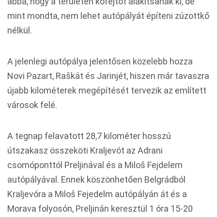
abba, hogy a területén kőfejtőt alakítsanak ki, de
mint mondta, nem lehet autópályát építeni zúzottkő
nélkül.
A jelenlegi autópálya jelentősen közelebb hozza
Novi Pazart, Raškát és Jarinjét, hiszen már tavaszra
újabb kilométerek megépítését tervezik az említett
városok felé.
A tegnap felavatott 28,7 kilométer hosszú
útszakasz összeköti Kraljevót az Adrani
csomóponttól Preljinával és a Miloš Fejdelem
autópályával. Ennek köszönhetően Belgrádból
Kraljevóra a Miloš Fejedelm autópályán át és a
Morava folyosón, Preljinán keresztül 1 óra 15-20