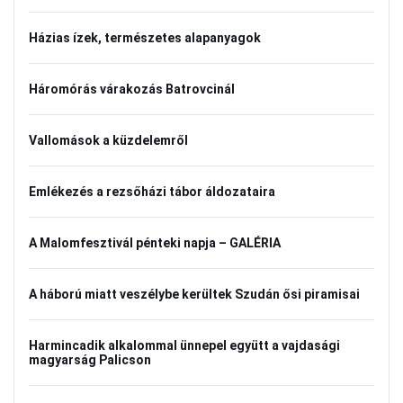
Házias ízek, természetes alapanyagok
Háromórás várakozás Batrovcinál
Vallomások a küzdelemről
Emlékezés a rezsőházi tábor áldozataira
A Malomfesztivál pénteki napja – GALÉRIA
A háború miatt veszélybe kerültek Szudán ősi piramisai
Harmincadik alkalommal ünnepel együtt a vajdasági
magyarság Palicson