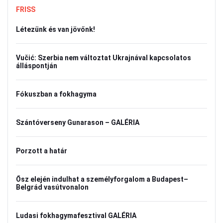
FRISS
Létezünk és van jövőnk!
Vučić: Szerbia nem változtat Ukrajnával kapcsolatos
álláspontján
Fókuszban a fokhagyma
Szántóverseny Gunarason – GALÉRIA
Porzott a határ
Ősz elején indulhat a személyforgalom a Budapest–
Belgrád vasútvonalon
Ludasi fokhagymafesztival GALÉRIA