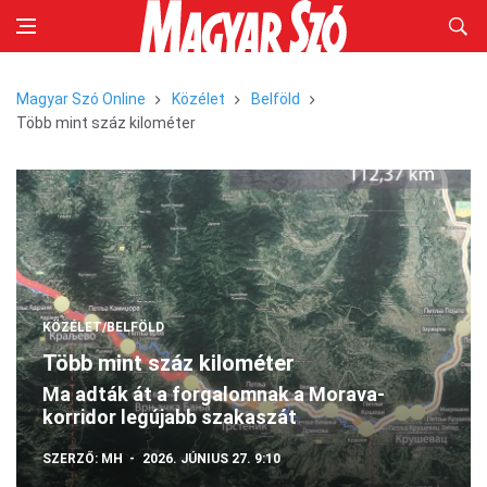
Magyar Szó Online
Közélet
Belföld
Több mint száz kilométer
KÖZÉLET/BELFÖLD
Több mint száz kilométer
Ma adták át a forgalomnak a Morava-
korridor legújabb szakaszát
SZERZŐ:
MH
2026. JÚNIUS 27. 9:10