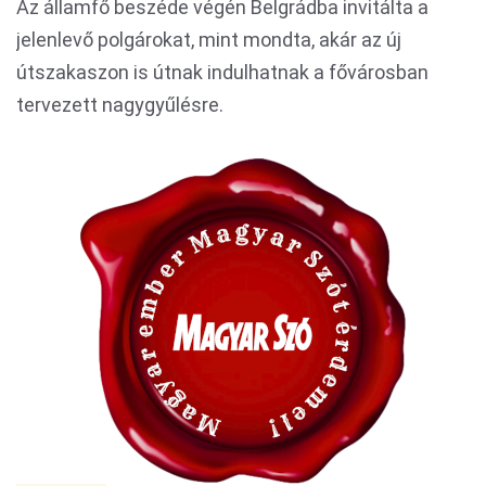
Az államfő beszéde végén Belgrádba invitálta a
jelenlevő polgárokat, mint mondta, akár az új
útszakaszon is útnak indulhatnak a fővárosban
tervezett nagygyűlésre.