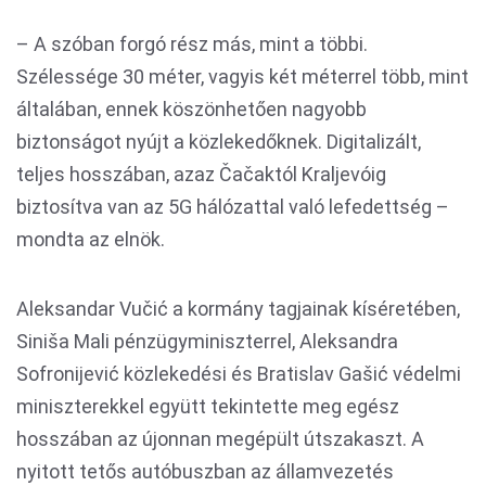
– A szóban forgó rész más, mint a többi.
Szélessége 30 méter, vagyis két méterrel több, mint
általában, ennek köszönhetően nagyobb
biztonságot nyújt a közlekedőknek. Digitalizált,
teljes hosszában, azaz Čačaktól Kraljevóig
biztosítva van az 5G hálózattal való lefedettség –
mondta az elnök.
Aleksandar Vučić a kormány tagjainak kíséretében,
Siniša Mali pénzügyminiszterrel, Aleksandra
Sofronijević közlekedési és Bratislav Gašić védelmi
miniszterekkel együtt tekintette meg egész
hosszában az újonnan megépült útszakaszt. A
nyitott tetős autóbuszban az államvezetés