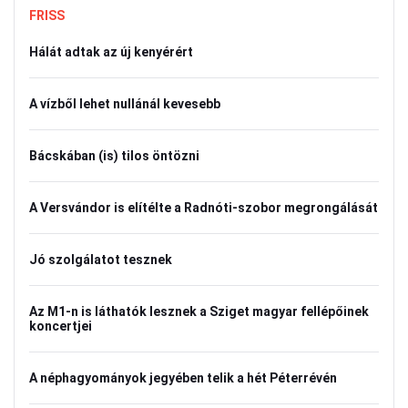
FRISS
Hálát adtak az új kenyérért
A vízből lehet nullánál kevesebb
Bácskában (is) tilos öntözni
A Versvándor is elítélte a Radnóti-szobor megrongálását
Jó szolgálatot tesznek
Az M1-n is láthatók lesznek a Sziget magyar fellépőinek
koncertjei
A néphagyományok jegyében telik a hét Péterrévén