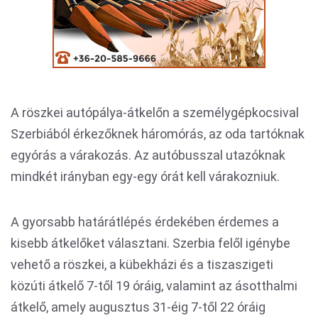
A röszkei autópálya-átkelőn a személygépkocsival
Szerbiából érkezőknek háromórás, az oda tartóknak
egyórás a várakozás. Az autóbusszal utazóknak
mindkét irányban egy-egy órát kell várakozniuk.
A gyorsabb határátlépés érdekében érdemes a
kisebb átkelőket választani. Szerbia felől igénybe
vehető a röszkei, a kübekházi és a tiszaszigeti
közúti átkelő 7-től 19 óráig, valamint az ásotthalmi
átkelő, amely augusztus 31-éig 7-től 22 óráig