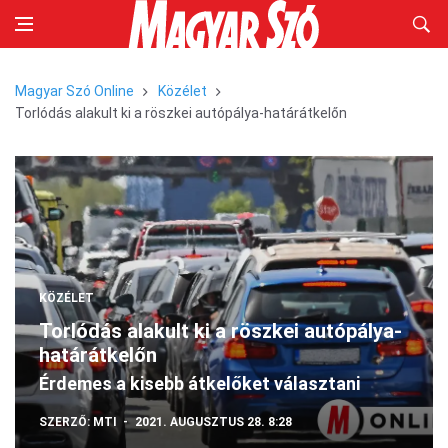
Magyar Szó Online
Közélet
Torlódás alakult ki a röszkei autópálya-határátkelőn
KÖZÉLET
Torlódás alakult ki a röszkei autópálya-
határátkelőn
Érdemes a kisebb átkelőket választani
SZERZŐ:
MTI
2021. AUGUSZTUS 28. 8:28