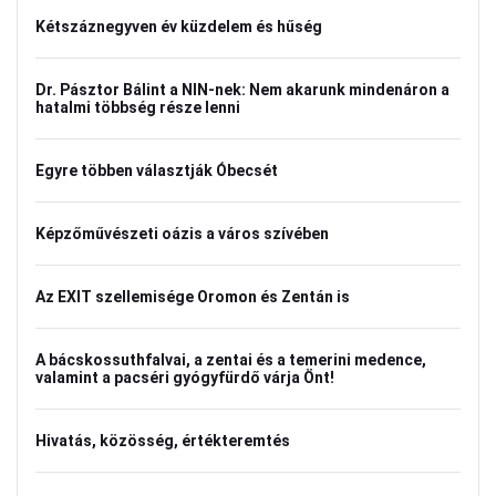
Kétszáznegyven év küzdelem és hűség
Dr. Pásztor Bálint a NIN-nek: Nem akarunk mindenáron a
hatalmi többség része lenni
Egyre többen választják Óbecsét
Képzőművészeti oázis a város szívében
Az EXIT szellemisége Oromon és Zentán is
A bácskossuthfalvai, a zentai és a temerini medence,
valamint a pacséri gyógyfürdő várja Önt!
Hivatás, közösség, értékteremtés