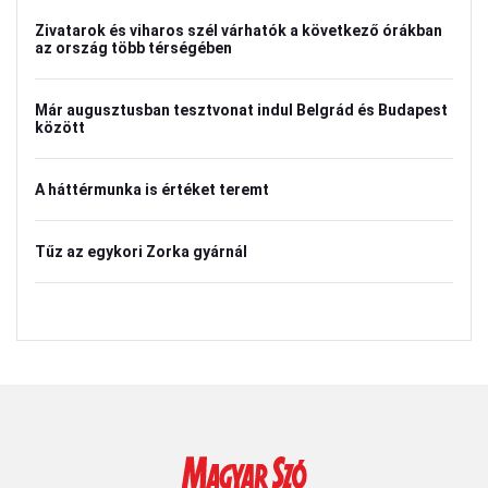
Zivatarok és viharos szél várhatók a következő órákban
az ország több térségében
Már augusztusban tesztvonat indul Belgrád és Budapest
között
A háttérmunka is értéket teremt
Tűz az egykori Zorka gyárnál