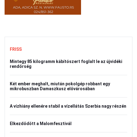
FRISS
Mintegy 85 kilogramm kábítószert foglalt le az újvidéki
rendőrség
Két ember meghalt, miután pokolgép robbant egy
mikrobuszban Damaszkusz elővárosában
A vízhiány ellenére stabil a vízellátás Szerbia nagy részén
Elkezdődött a Malomfesztivál