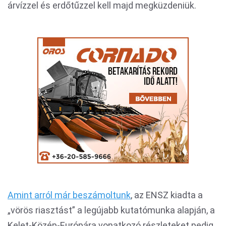
árvízzel és erdőtűzzel kell majd megküzdeniük.
Amint arról már beszámoltunk
, az ENSZ kiadta a
„vörös riasztást” a legújabb kutatómunka alapján, a
Kelet-Közép-Európára vonatkozó részleteket pedig