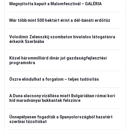
Megnyitotta kapuit a Malomfesztivál – GALÉRIA
Már több mint 500 hektárt érint a dél-bánáti erdőtűz
Volodimir Zelenszkij szombaton hivatalos látogatásra
érkezik Szerbiába
Közel hárommilliárd dinár jut gazdaságfejlesztési
programokra
Őszre elindulhat a forgalom – teljes tudósítás
A Duna alacsony vízállása miatt Bulgáriában római kori
híd maradványai bukkantak felszínre
Ünnepélyesen fogadták a Spanyolországból hazatért
szerbiai tűzoltókat