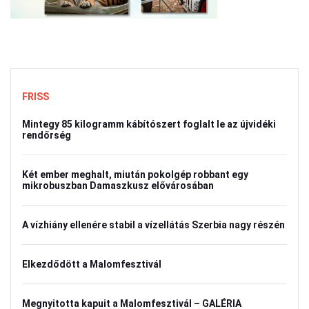
FRISS
Mintegy 85 kilogramm kábítószert foglalt le az újvidéki
rendőrség
Két ember meghalt, miután pokolgép robbant egy
mikrobuszban Damaszkusz elővárosában
A vízhiány ellenére stabil a vízellátás Szerbia nagy részén
Elkezdődött a Malomfesztivál
Megnyitotta kapuit a Malomfesztivál – GALÉRIA