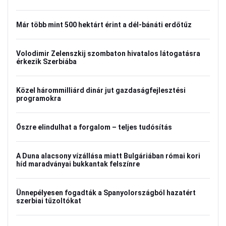
Már több mint 500 hektárt érint a dél-bánáti erdőtűz
Volodimir Zelenszkij szombaton hivatalos látogatásra
érkezik Szerbiába
Közel hárommilliárd dinár jut gazdaságfejlesztési
programokra
Őszre elindulhat a forgalom – teljes tudósítás
A Duna alacsony vízállása miatt Bulgáriában római kori
híd maradványai bukkantak felszínre
Ünnepélyesen fogadták a Spanyolországból hazatért
szerbiai tűzoltókat