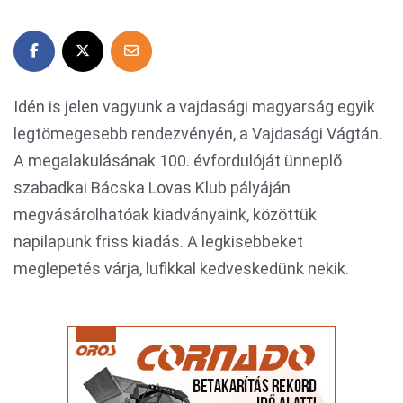
Idén is jelen vagyunk a vajdasági magyarság egyik
legtömegesebb rendezvényén, a Vajdasági Vágtán.
A megalakulásának 100. évfordulóját ünneplő
szabadkai Bácska Lovas Klub pályáján
megvásárolhatóak kiadványaink, közöttük
napilapunk friss kiadás. A legkisebbeket
meglepetés várja, lufikkal kedveskedünk nekik.