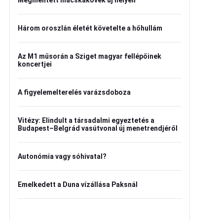
Megmentett macskakövek új helyen
Három oroszlán életét követelte a hőhullám
Az M1 műsorán a Sziget magyar fellépőinek
koncertjei
A figyelemelterelés varázsdoboza
Vitézy: Elindult a társadalmi egyeztetés a
Budapest–Belgrád vasútvonal új menetrendjéről
Autonómia vagy sóhivatal?
Emelkedett a Duna vízállása Paksnál