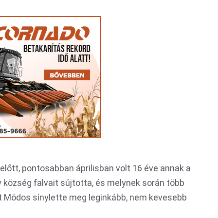
lőtt, pontosabban áprilisban volt 16 éve annak a
 község falvait sújtotta, és melynek során több
t Módos sínylette meg leginkább, nem kevesebb