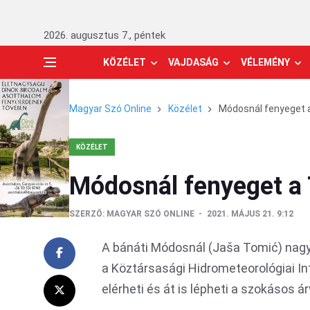
2026. augusztus 7., péntek
KÖZÉLET
VAJDASÁG
VÉLEMÉNY
Magyar Szó Online
Közélet
Módosnál fenyeget
KÖZÉLET
Módosnál fenyeget a
SZERZŐ:
MAGYAR SZÓ ONLINE
2021. MÁJUS 21. 9:12
A bánáti Módosnál (Jaša Tomić) nagy
a Köztársasági Hidrometeorológiai Int
elérheti és át is lépheti a szokásos á