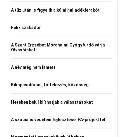
A tűz után is figyelik a kúlai hulladéklerakót
Felix szabadon
A Szent Erzsébet Mórahalmi Gyógyfürdő várja
Olvasóinkat!
A név még nem ismert
Kikapcsolódás, töltekezés, közösség
Heteken belül kiírhatják a választásokat
A szociális védelem fejlesztése IPA-projekttel