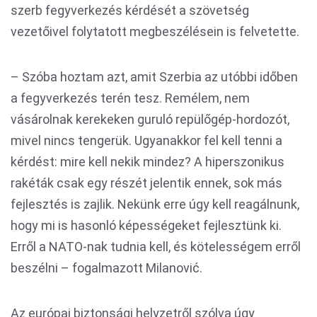
szerb fegyverkezés kérdését a szövetség
vezetőivel folytatott megbeszélésein is felvetette.
– Szóba hoztam azt, amit Szerbia az utóbbi időben
a fegyverkezés terén tesz. Remélem, nem
vásárolnak kerekeken guruló repülőgép-hordozót,
mivel nincs tengerük. Ugyanakkor fel kell tenni a
kérdést: mire kell nekik mindez? A hiperszonikus
rakéták csak egy részét jelentik ennek, sok más
fejlesztés is zajlik. Nekünk erre úgy kell reagálnunk,
hogy mi is hasonló képességeket fejlesztünk ki.
Erről a NATO-nak tudnia kell, és kötelességem erről
beszélni – fogalmazott Milanović.
Az európai biztonsági helyzetről szólva úgy