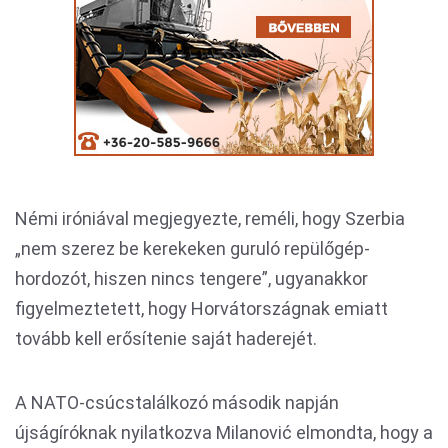
Némi iróniával megjegyezte, reméli, hogy Szerbia
„nem szerez be kerekeken guruló repülőgép-
hordozót, hiszen nincs tengere”, ugyanakkor
figyelmeztetett, hogy Horvátországnak emiatt
tovább kell erősítenie saját haderejét.
A NATO-csúcstalálkozó második napján
újságíróknak nyilatkozva Milanović elmondta, hogy a