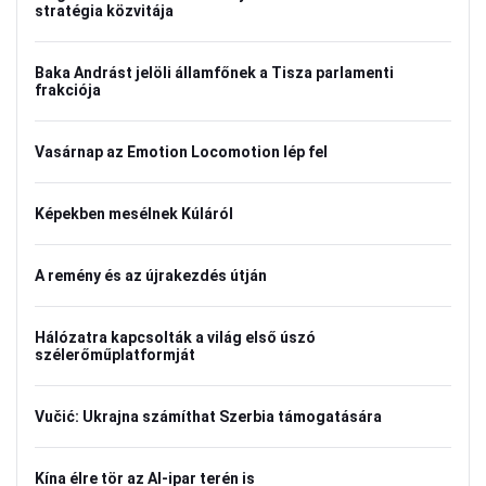
stratégia közvitája
Baka Andrást jelöli államfőnek a Tisza parlamenti
frakciója
Vasárnap az Emotion Locomotion lép fel
Képekben mesélnek Kúláról
A remény és az újrakezdés útján
Hálózatra kapcsolták a világ első úszó
szélerőműplatformját
Vučić: Ukrajna számíthat Szerbia támogatására
Kína élre tör az AI-ipar terén is