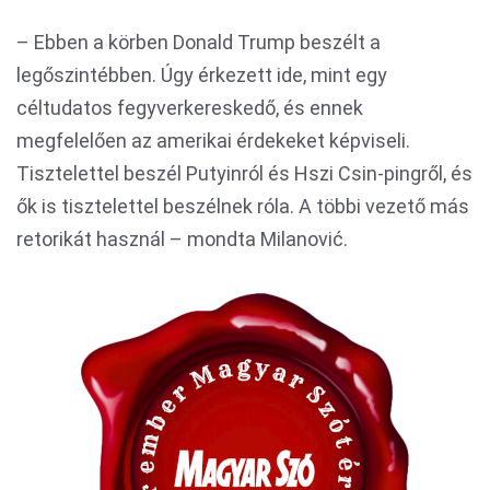
– Ebben a körben Donald Trump beszélt a
legőszintébben. Úgy érkezett ide, mint egy
céltudatos fegyverkereskedő, és ennek
megfelelően az amerikai érdekeket képviseli.
Tisztelettel beszél Putyinról és Hszi Csin-pingről, és
ők is tisztelettel beszélnek róla. A többi vezető más
retorikát használ – mondta Milanović.