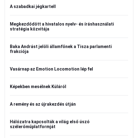
A szabadkai jégkartell
Megkezdődött a hivatalos nyelv- és íráshasználati
stratégia közvitája
Baka Andrást jelöli államfőnek a Tisza parlamenti
frakciója
Vasárnap az Emotion Locomotion lép fel
Képekben mesélnek Kúláról
A remény és az újrakezdés útján
Hálózatra kapcsolták a világ első úszó
szélerőműplatformját