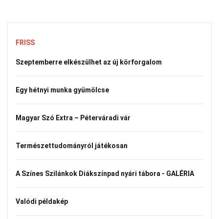
FRISS
Szeptemberre elkészülhet az új körforgalom
Egy hétnyi munka gyümölcse
Magyar Szó Extra – Péterváradi vár
Természettudományról játékosan
A Színes Szilánkok Diákszínpad nyári tábora - GALÉRIA
Valódi példakép