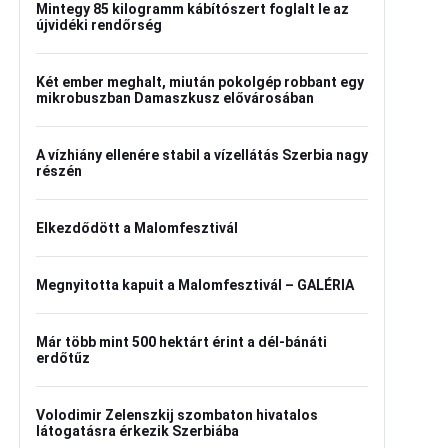
Mintegy 85 kilogramm kábítószert foglalt le az
újvidéki rendőrség
Két ember meghalt, miután pokolgép robbant egy
mikrobuszban Damaszkusz elővárosában
A vízhiány ellenére stabil a vízellátás Szerbia nagy
részén
Elkezdődött a Malomfesztivál
Megnyitotta kapuit a Malomfesztivál – GALÉRIA
Már több mint 500 hektárt érint a dél-bánáti
erdőtűz
Volodimir Zelenszkij szombaton hivatalos
látogatásra érkezik Szerbiába