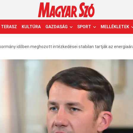
TERASZ
KULTÚRA
GAZDASÁG
SPORT
MELLÉKLETEK
A kormány időben meghozott intézkedései stabilan tartják az energiaár