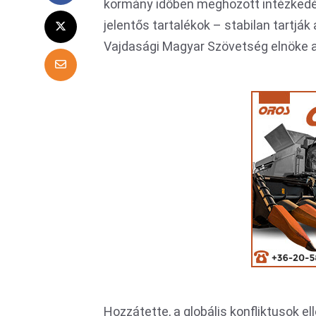
kormány időben meghozott intézkedés
jelentős tartalékok – stabilan tartják 
Vajdasági Magyar Szövetség elnöke 
Hozzátette, a globális konfliktusok e