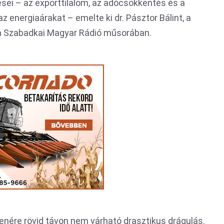
ei – az exporttilalom, az adócsökkentés és a
az energiaárakat – emelte ki dr. Pásztor Bálint, a
a Szabadkai Magyar Rádió műsorában.
llenére rövid távon nem várható drasztikus drágulás.