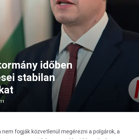
A kormány időben
ei stabilan
kat
:11
 nem fogják közvetlenül megérezni a polgárok, a