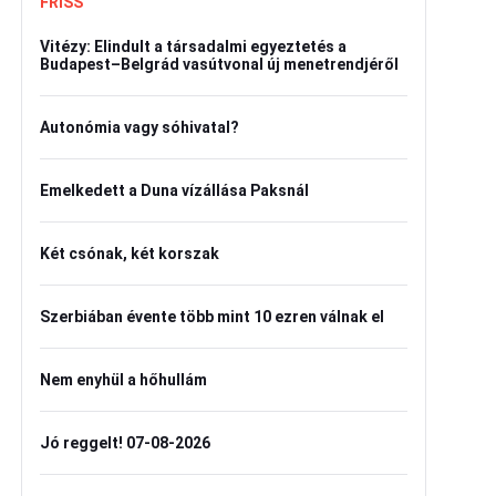
FRISS
Vitézy: Elindult a társadalmi egyeztetés a
Budapest–Belgrád vasútvonal új menetrendjéről
Autonómia vagy sóhivatal?
Emelkedett a Duna vízállása Paksnál
Két csónak, két korszak
Szerbiában évente több mint 10 ezren válnak el
Nem enyhül a hőhullám
Jó reggelt! 07-08-2026