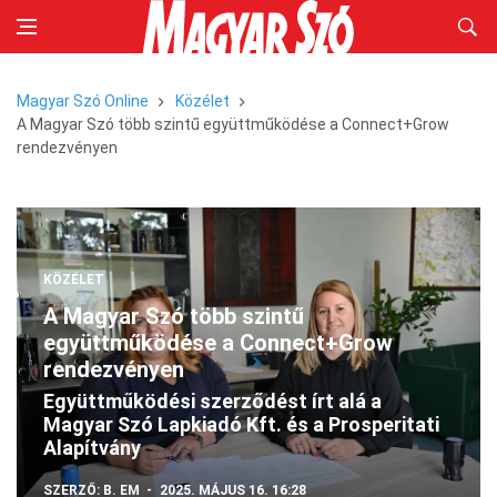
Magyar Szó Online
Közélet
A Magyar Szó több szintű együttműködése a Connect+Grow
rendezvényen
KÖZÉLET
A Magyar Szó több szintű
együttműködése a Connect+Grow
rendezvényen
Együttműködési szerződést írt alá a
Magyar Szó Lapkiadó Kft. és a Prosperitati
Alapítvány
SZERZŐ:
B. EM
2025. MÁJUS 16. 16:28