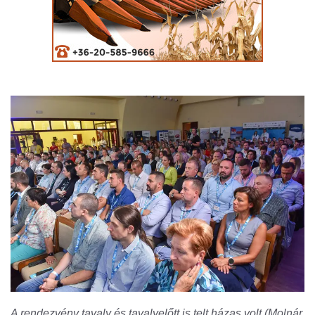
A rendezvény tavaly és tavalyelőtt is telt házas volt (Molnár