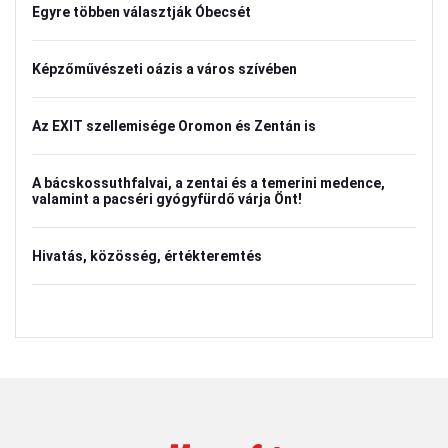
Egyre többen választják Óbecsét
Képzőművészeti oázis a város szívében
Az EXIT szellemisége Oromon és Zentán is
A bácskossuthfalvai, a zentai és a temerini medence,
valamint a pacséri gyógyfürdő várja Önt!
Hivatás, közösség, értékteremtés