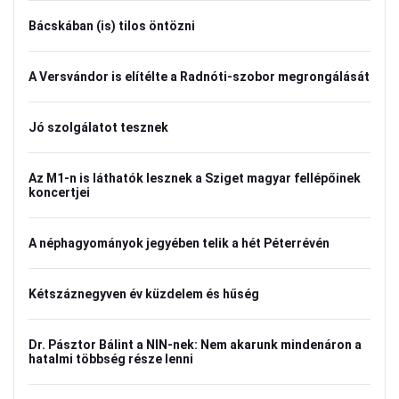
Bácskában (is) tilos öntözni
A Versvándor is elítélte a Radnóti-szobor megrongálását
Jó szolgálatot tesznek
Az M1-n is láthatók lesznek a Sziget magyar fellépőinek
koncertjei
A néphagyományok jegyében telik a hét Péterrévén
Kétszáznegyven év küzdelem és hűség
Dr. Pásztor Bálint a NIN-nek: Nem akarunk mindenáron a
hatalmi többség része lenni