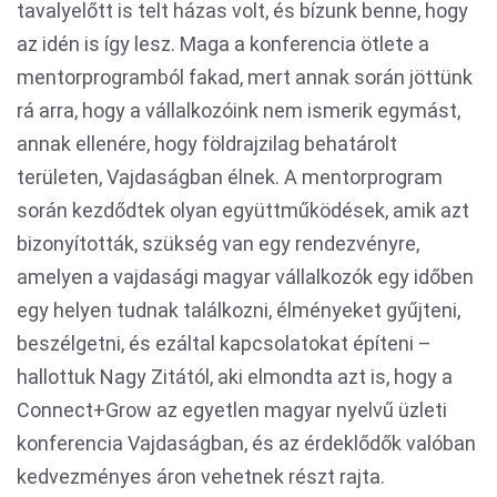
tavalyelőtt is telt házas volt, és bízunk benne, hogy
az idén is így lesz. Maga a konferencia ötlete a
mentorprogramból fakad, mert annak során jöttünk
rá arra, hogy a vállalkozóink nem ismerik egymást,
annak ellenére, hogy földrajzilag behatárolt
területen, Vajdaságban élnek. A mentorprogram
során kezdődtek olyan együttműködések, amik azt
bizonyították, szükség van egy rendezvényre,
amelyen a vajdasági magyar vállalkozók egy időben
egy helyen tudnak találkozni, élményeket gyűjteni,
beszélgetni, és ezáltal kapcsolatokat építeni –
hallottuk Nagy Zitától, aki elmondta azt is, hogy a
Connect+Grow az egyetlen magyar nyelvű üzleti
konferencia Vajdaságban, és az érdeklődők valóban
kedvezményes áron vehetnek részt rajta.