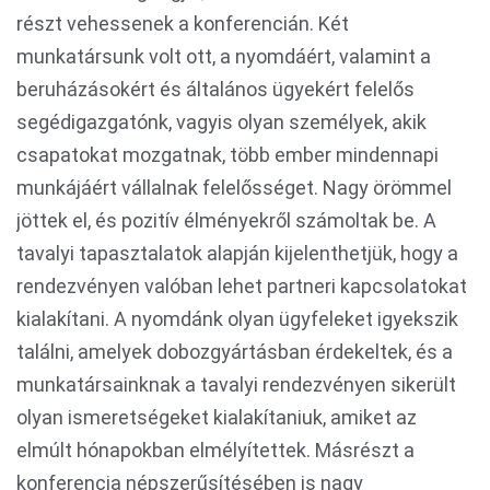
részt vehessenek a konferencián. Két
munkatársunk volt ott, a nyomdáért, valamint a
beruházásokért és általános ügyekért felelős
segédigazgatónk, vagyis olyan személyek, akik
csapatokat mozgatnak, több ember mindennapi
munkájáért vállalnak felelősséget. Nagy örömmel
jöttek el, és pozitív élményekről számoltak be. A
tavalyi tapasztalatok alapján kijelenthetjük, hogy a
rendezvényen valóban lehet partneri kapcsolatokat
kialakítani. A nyomdánk olyan ügyfeleket igyekszik
találni, amelyek dobozgyártásban érdekeltek, és a
munkatársainknak a tavalyi rendezvényen sikerült
olyan ismeretségeket kialakítaniuk, amiket az
elmúlt hónapokban elmélyítettek. Másrészt a
konferencia népszerűsítésében is nagy