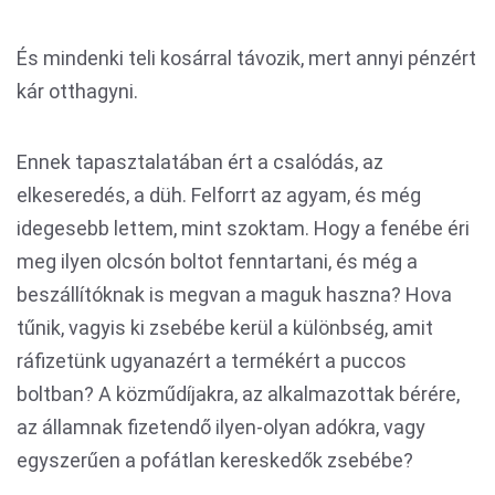
És mindenki teli kosárral távozik, mert annyi pénzért
kár otthagyni.
Ennek tapasztalatában ért a csalódás, az
elkeseredés, a düh. Felforrt az agyam, és még
idegesebb lettem, mint szoktam. Hogy a fenébe éri
meg ilyen olcsón boltot fenntartani, és még a
beszállítóknak is megvan a maguk haszna? Hova
tűnik, vagyis ki zsebébe kerül a különbség, amit
ráfizetünk ugyanazért a termékért a puccos
boltban? A közműdíjakra, az alkalmazottak bérére,
az államnak fizetendő ilyen-olyan adókra, vagy
egyszerűen a pofátlan kereskedők zsebébe?