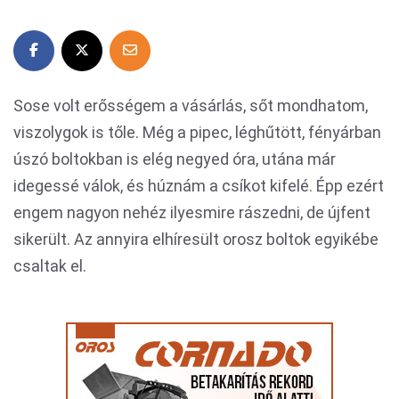
Sose volt erősségem a vásárlás, sőt mondhatom,
viszolygok is tőle. Még a pipec, léghűtött, fényárban
úszó boltokban is elég negyed óra, utána már
idegessé válok, és húznám a csíkot kifelé. Épp ezért
engem nagyon nehéz ilyesmire rászedni, de újfent
sikerült. Az annyira elhíresült orosz boltok egyikébe
csaltak el.