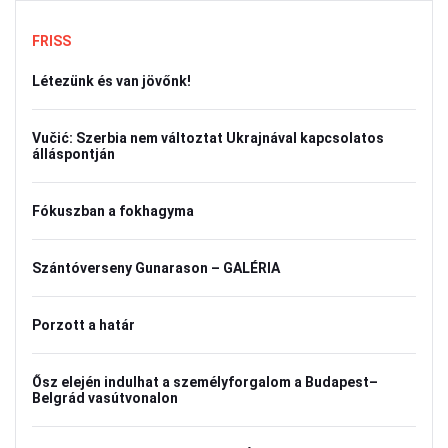
FRISS
Létezünk és van jövőnk!
Vučić: Szerbia nem változtat Ukrajnával kapcsolatos
álláspontján
Fókuszban a fokhagyma
Szántóverseny Gunarason – GALÉRIA
Porzott a határ
Ősz elején indulhat a személyforgalom a Budapest–
Belgrád vasútvonalon