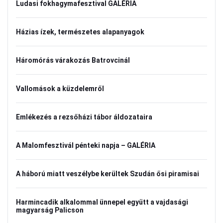
Ludasi fokhagymafesztival GALÉRIA
Házias ízek, természetes alapanyagok
Háromórás várakozás Batrovcinál
Vallomások a küzdelemről
Emlékezés a rezsőházi tábor áldozataira
A Malomfesztivál pénteki napja – GALÉRIA
A háború miatt veszélybe kerültek Szudán ősi piramisai
Harmincadik alkalommal ünnepel együtt a vajdasági
magyarság Palicson