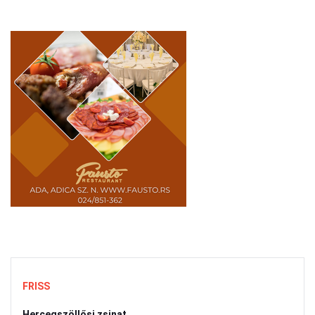
FRISS
Hercegszöllősi zsinat