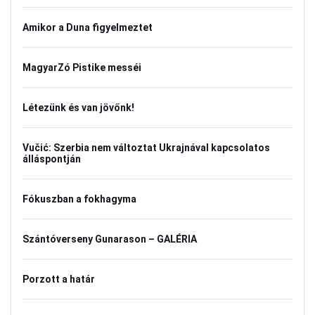
Amikor a Duna figyelmeztet
MagyarZó Pistike messéi
Létezünk és van jövőnk!
Vučić: Szerbia nem változtat Ukrajnával kapcsolatos
álláspontján
Fókuszban a fokhagyma
Szántóverseny Gunarason – GALÉRIA
Porzott a határ