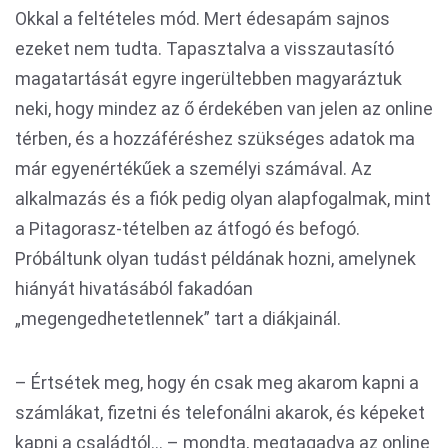
Okkal a feltételes mód. Mert édesapám sajnos
ezeket nem tudta. Tapasztalva a visszautasító
magatartását egyre ingerültebben magyaráztuk
neki, hogy mindez az ő érdekében van jelen az online
térben, és a hozzáféréshez szükséges adatok ma
már egyenértékűek a személyi számával. Az
alkalmazás és a fiók pedig olyan alapfogalmak, mint
a Pitagorasz-tételben az átfogó és befogó.
Próbáltunk olyan tudást példának hozni, amelynek
hiányát hivatásából fakadóan
„megengedhetetlennek” tart a diákjainál.
– Értsétek meg, hogy én csak meg akarom kapni a
számlákat, fizetni és telefonálni akarok, és képeket
kapni a családtól... – mondta, megtagadva az online