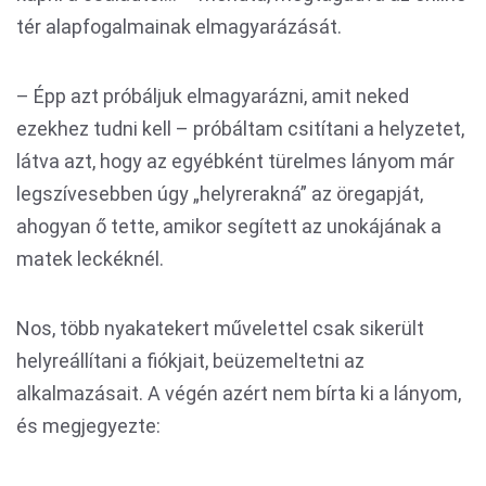
tér alapfogalmainak elmagyarázását.
– Épp azt próbáljuk elmagyarázni, amit neked
ezekhez tudni kell – próbáltam csitítani a helyzetet,
látva azt, hogy az egyébként türelmes lányom már
legszívesebben úgy „helyrerakná” az öregapját,
ahogyan ő tette, amikor segített az unokájának a
matek leckéknél.
Nos, több nyakatekert művelettel csak sikerült
helyreállítani a fiókjait, beüzemeltetni az
alkalmazásait. A végén azért nem bírta ki a lányom,
és megjegyezte: