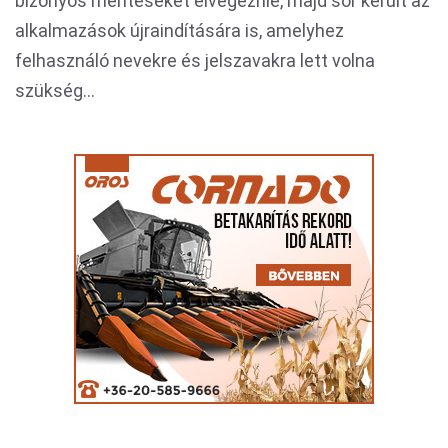
bizonyos mentéseket elvégeznie, majd sor került az
alkalmazások újraindítására is, amelyhez
felhasználó nevekre és jelszavakra lett volna
szükség...