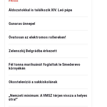
FRISS
Áldozatokkal is találkozik XIV. Leó pápa
Gunaras ünnepel
Óvatosan az elektromos rollereken!
Zelenszkij Belgrádba érkezett
Fél tonna marihuánát foglaltak le Smederevo
környékén
Okostelevízió a sakkiskolának
„Nemzeti minimum: A VMSZ térjen vissza a helyes
útra!”