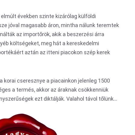
elmúlt években szinte kizárólag külföldi
rsze jóval magasabb áron, mintha nálunk teremtek
nálták az importőrök, akik a beszerzési árra
gyéb költségeket, meg hát a kereskedelmi
portékáért aztán az itteni piacokon szép kerek
 korai cseresznye a piacainkon jelenleg 1500
séges a termés, akkor az áraknak csökkenniük
nyszerűségek ezt diktálják. Valahol távol tőlünk…