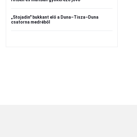
„Stojadin" bukkant elő a Duna–Tisza–Duna
csatorna medréből