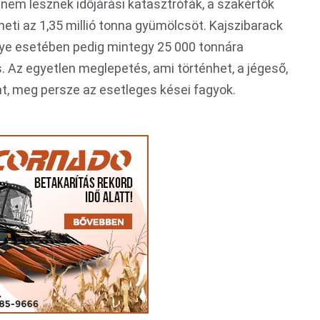
nem lesznek időjárási katasztrófák, a szakértők
heti az 1,35 millió tonna gyümölcsöt. Kajszibarack
ye esetében pedig mintegy 25 000 tonnára
s. Az egyetlen meglepetés, ami történhet, a jégeső,
t, meg persze az esetleges kései fagyok.