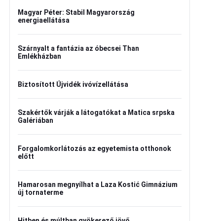
Magyar Péter: Stabil Magyarország
energiaellátása
Szárnyalt a fantázia az óbecsei Than
Emlékházban
Biztosított Újvidék ivóvízellátása
Szakértők várják a látogatókat a Matica srpska
Galériában
Forgalomkorlátozás az egyetemista otthonok
előtt
Hamarosan megnyílhat a Laza Kostić Gimnázium
új tornaterme
Hitben és múltban gyökerező jövő