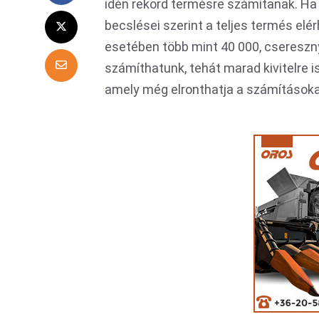
idén rekord termésre számítanak. Ha 
becslései szerint a teljes termés elér
esetében több mint 40 000, csereszn
számíthatunk, tehát marad kivitelre i
amely még elronthatja a számításoka