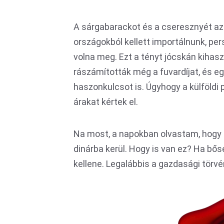
A sárgabarackot és a cseresznyét az 
országokból kellett importálnunk, pe
volna meg. Ezt a tényt jócskán kihasz
rászámították még a fuvardíjat, és e
haszonkulcsot is. Úgyhogy a külföldi 
árakat kértek el.
Na most, a napokban olvastam, hogy a
dinárba kerül. Hogy is van ez? Ha bő
kellene. Legalábbis a gazdasági törvé