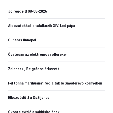
Jó reggelt! 08-08-2026
Áldozatokkal is találkozik XIV. Leó pápa
Gunaras ünnepel
Óvatosan az elektromos rollereken!
Zelenszkij Belgrádba érkezett
Fél tonna marihuánát foglaltak le Smederevo környékén
Elkezdődött a Dužijanca
Okostelevízió a sakkiskolának