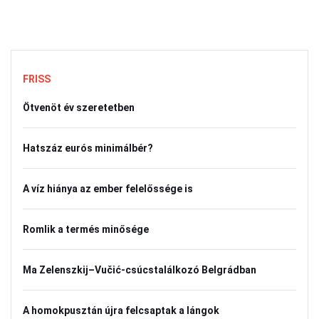
FRISS
Ötvenöt év szeretetben
Hatszáz eurós minimálbér?
A víz hiánya az ember felelőssége is
Romlik a termés minősége
Ma Zelenszkij–Vučić-csúcstalálkozó Belgrádban
A homokpusztán újra felcsaptak a lángok