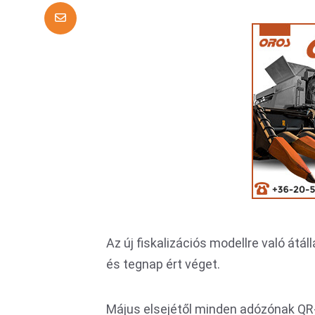
Az új fiskalizációs modellre való át
és tegnap ért véget.
Május elsejétől minden adózónak QR-kód