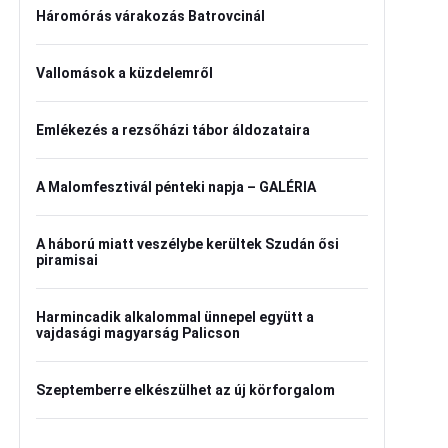
Háromórás várakozás Batrovcinál
Vallomások a küzdelemről
Emlékezés a rezsőházi tábor áldozataira
A Malomfesztivál pénteki napja – GALÉRIA
A háború miatt veszélybe kerültek Szudán ősi
piramisai
Harmincadik alkalommal ünnepel együtt a
vajdasági magyarság Palicson
Szeptemberre elkészülhet az új körforgalom