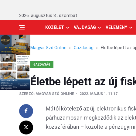
2026. augusztus 8., szombat
KÖZÉLET
VAJDASÁG
VÉLEMÉNY
Magyar Szó Online
Gazdaság
Életbe lépett az ú
GAZDASÁG
Életbe lépett az új fi
SZERZŐ:
MAGYAR SZÓ ONLINE
2022. MÁJUS 1. 11:17
Mától kötelező az új, elektronikus fi
párhuzamosan megkezdődik az elekt
közszférában – közölte a pénzügymi