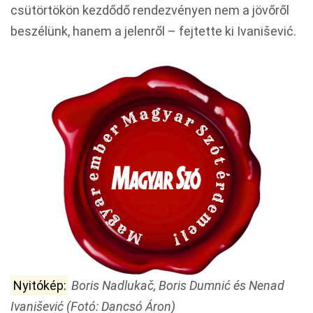
csütörtökön kezdődő rendezvényen nem a jövőről
beszélünk, hanem a jelenről – fejtette ki Ivanišević.
Nyitókép:
Boris Nadlukač, Boris Dumnić és Nenad
Ivanišević (Fotó: Dancsó Áron)