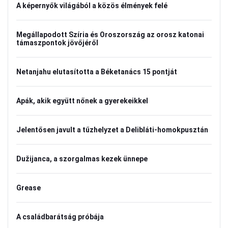
A képernyők világából a közös élmények felé
Megállapodott Szíria és Oroszország az orosz katonai
támaszpontok jövőjéről
Netanjahu elutasította a Béketanács 15 pontját
Apák, akik együtt nőnek a gyerekeikkel
Jelentősen javult a tűzhelyzet a Delibláti-homokpusztán
Dužijanca, a szorgalmas kezek ünnepe
Grease
A családbarátság próbája