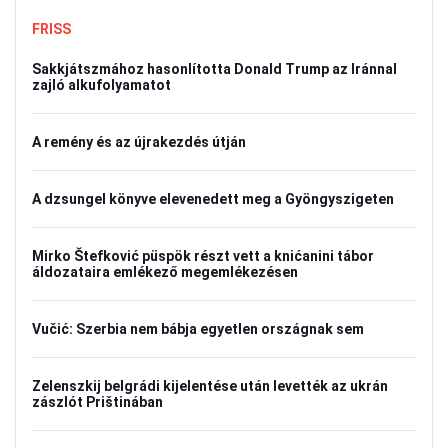
FRISS
Sakkjátszmához hasonlította Donald Trump az Iránnal
zajló alkufolyamatot
A remény és az újrakezdés útján
A dzsungel könyve elevenedett meg a Gyöngyszigeten
Mirko Štefković püspök részt vett a knićanini tábor
áldozataira emlékező megemlékezésen
Vučić: Szerbia nem bábja egyetlen országnak sem
Zelenszkij belgrádi kijelentése után levették az ukrán
zászlót Prištinában