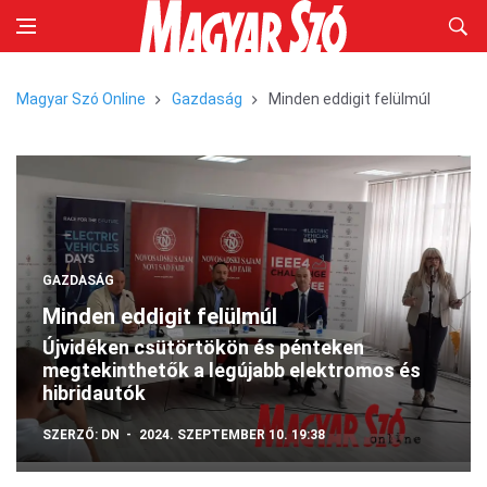
Magyar Szó Online
Gazdaság
Minden eddigit felülmúl
GAZDASÁG
Minden eddigit felülmúl
Újvidéken csütörtökön és pénteken
megtekinthetők a legújabb elektromos és
hibridautók
SZERZŐ:
DN
2024. SZEPTEMBER 10. 19:38