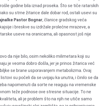
ošle godine bila iznad proseka. Što se tiče ratarskih
; iako su strne žitarice dale dobar rod, ostali usevi su
jnalke Pastor Bognar
, članice gradskog veća
kajsije i breskve su izdržale prolećne mrazeve, a
atarske useve na oranicama, ali opasnost još nije
ovo da nije bilo, osim nekoliko milimetara koji su
maju je veoma dobro došla, jer je prinos žitarica već
 biljke se brane usporavanjem metabolizma. Ovaj
listovi su počeli da se uvijaju ka unutra, i činilo se da
Treba napomenuti da sorte ne reaguju na vremenske
lavnom teže podnose ove stresne situacije. To ne
valiteta, ali je problem što na njih ne utiče samo
isušuju površinski sloj zemljišta, pa je prihranjivanje