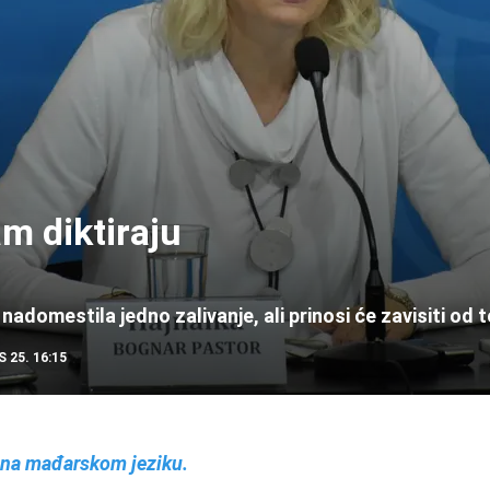
m diktiraju
adomestila jedno zalivanje, ali prinosi će zavisiti od 
 25. 16:15
i na mađarskom jeziku.