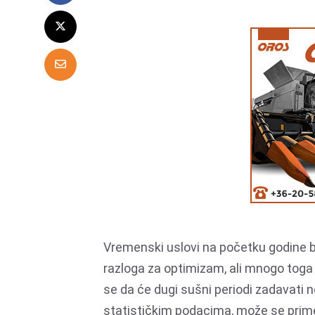
Vremenski uslovi na početku godine bili
razloga za optimizam, ali mnogo toga j
se da će dugi sušni periodi zadavati 
statističkim podacima, može se primet