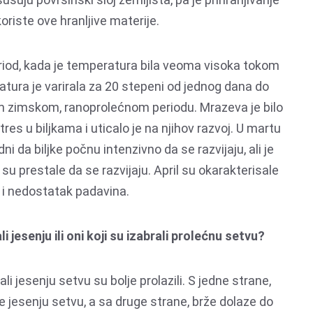
oriste ove hranljive materije.
riod, kada je temperatura bila veoma visoka tokom
atura je varirala za 20 stepeni od jednog dana do
vom zimskom, ranoprolećnom periodu. Mrazeva je bilo
stres u biljkama i uticalo je na njihov razvoj. U martu
dni da biljke počnu intenzivno da se razvijaju, ali je
su prestale da se razvijaju. April su okarakterisale
i i nedostatak padavina.
li jesenju ili oni koji su izabrali prolećnu setvu?
i jesenju setvu su bolje prolazili. S jedne strane,
 jesenju setvu, a sa druge strane, brže dolaze do