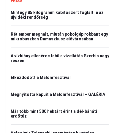
FRISS
Mintegy 85 kilogramm kábítószert foglalt le az
újvidéki rendőrség
Két ember meghalt, miután pokolgép robbant egy
mikrobuszban Damaszkusz elővárosában
A vízhiány ellenére stabil a vízellátás Szerbia nagy
részén
Elkezdődött a Malomfesztivál
Megnyitotta kapuit a Malomfesztivál – GALÉRIA
Már több mint 500 hektárt érint a dél-bánáti
erdőtűz