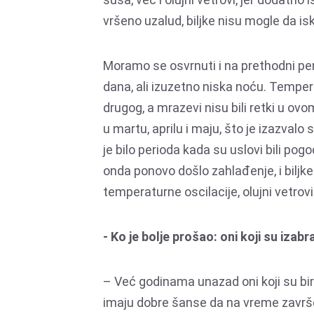
vršeno uzalud, biljke nisu mogle da isk
Moramo se osvrnuti i na prethodni pe
dana, ali izuzetno niska noću. Temper
drugog, a mrazevi nisu bili retki u o
u martu, aprilu i maju, što je izazvalo 
je bilo perioda kada su uslovi bili pogo
onda ponovo došlo zahlađenje, i biljke 
temperaturne oscilacije, olujni vetrov
- Ko je bolje prošao: oni koji su izabra
– Već godinama unazad oni koji su biral
imaju dobre šanse da na vreme završe