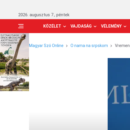
2026. augusztus 7., péntek
KÖZÉLET
VAJDASÁG
VÉLEMÉNY
Magyar Szó Online
O nama na srpskom
Vremensk