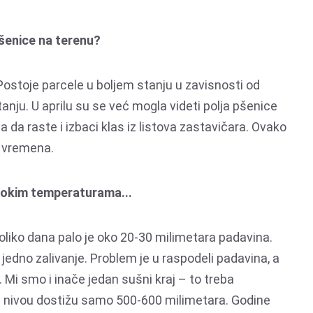
pšenice na terenu?
ostoje parcele u boljem stanju u zavisnosti od
tanju. U aprilu su se već mogla videti polja pšenice
la da raste i izbaci klas iz listova zastavičara. Ovako
e vremena.
visokim temperaturama...
oliko dana palo je oko 20-30 milimetara padavina.
jedno zalivanje. Problem je u raspodeli padavina, a
 Mi smo i inače jedan sušni kraj – to treba
nivou dostižu samo 500-600 milimetara. Godine