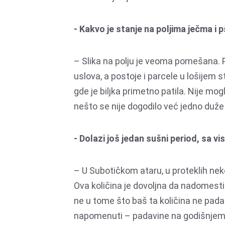
- Kakvo je stanje na poljima ječma i 
– Slika na polju je veoma pomešana. P
uslova, a postoje i parcele u lošijem s
gde je biljka primetno patila. Nije mog
nešto se nije dogodilo već jedno duž
- Dolazi još jedan sušni period, sa 
– U Subotičkom ataru, u proteklih nek
Ova količina je dovoljna da nadomesti 
ne u tome što baš ta količina ne pada.
napomenuti – padavine na godišnjem 