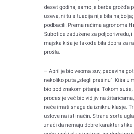
deset godina, samo je berba grožđa pr
useva, ni tu situacija nije bila najbolja
podbacili. Prema rečima agronoma
Ha
Subotice zadužene za poljoprivredu, i 
majska kiša je takođe bila dobra za r
prošla.
– April je bio veoma suv, padavina got
nekoliko puta „slegli prašinu”. Kiša u 
bio pod znakom pitanja. Tokom suše,
proces je već bio vidljiv na žitaricama, 
neće imati snage da izniknu klasje. 
uslove na isti način. Strane sorte ug
znači da nemaju dobre karakteristike k
suša, već i olujni vetrovi, jer dodatno 