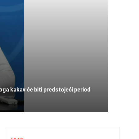
toga kakav će biti predstojeći period