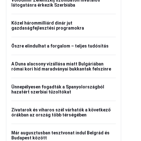
Volodimir Zelenszkij szombaton hivatalos
látogatásra érkezik Szerbiába
Közel hárommilliárd dinár jut
gazdaságfejlesztési programokra
Őszre elindulhat a forgalom – teljes tudósítás
A Duna alacsony vízállása miatt Bulgáriában
római kori híd maradványai bukkantak felszínre
Ünnepélyesen fogadták a Spanyolországból
hazatért szerbiai tűzoltókat
Zivatarok és viharos szél várhatók a következő
órákban az ország több térségében
Már augusztusban tesztvonat indul Belgrád és
Budapest között