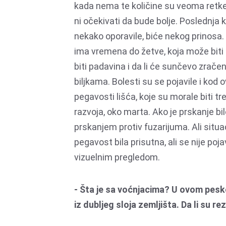
kada nema te količine su veoma retke
ni očekivati da bude bolje. Poslednja k
nekako oporavile, biće nekog prinosa. 
ima vremena do žetve, koja može biti d
biti padavina i da li će sunčevo zrače
biljkama. Bolesti su se pojavile i kod 
pegavosti lišća, koje su morale biti t
razvoja, oko marta. Ako je prskanje b
prskanjem protiv fuzarijuma. Ali situaci
pegavost bila prisutna, ali se nije poj
vizuelnim pregledom.
- Šta je sa voćnjacima? U ovom pesk
iz dubljeg sloja zemljišta. Da li su 