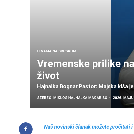
O NAMA NA SRPSKOM
Vremenske prilike na
život
Hajnalka Bognar Pastor: Majska kiša je n
SZERZŐ:
MIKLÓS HAJNALKA
MAĐAR SO
2026. MÁJUS
Naš novinski članak možete pročitati 