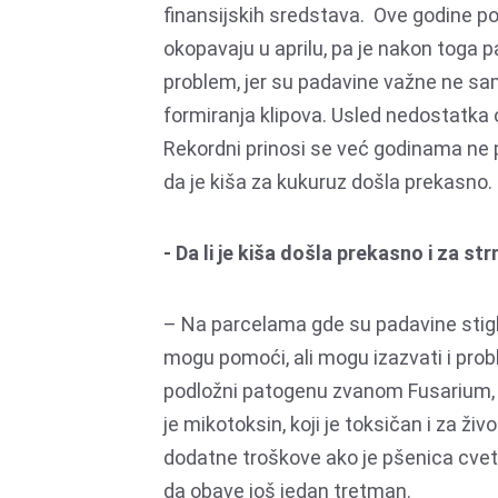
finansijskih sredstava. Ove godine pol
okopavaju u aprilu, pa je nakon toga 
problem, jer su padavine važne ne sa
formiranja klipova. Usled nedostatka
Rekordni prinosi se već godinama ne p
da je kiša za kukuruz došla prekasno.
- Da li je kiša došla prekasno i za str
– Na parcelama gde su padavine stigl
mogu pomoći, ali mogu izazvati i prob
podložni patogenu zvanom Fusarium, št
je mikotoksin, koji je toksičan i za živ
dodatne troškove ako je pšenica cveta
da obave još jedan tretman.