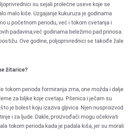
joprivrednici su sejali prolećne useve koje se
palo malo kiše. Uzgajanje kukuruza je godinama
mo u početnom periodu, već i tokom cvetanja i
 ovih padavina,već godinama beležimo pad prinosa.
ostižu. Ove godine, poljoprivrednici se takođe žale
ne žitarice?
e tokom perioda formiranja zrna, one možda i dalje
leme za biljke koje cvetaju. Pšenica i ječam su
o je bolest koju izaziva gljivica. Njen nusproizvod
otinje i za ljude. Dakle, proizvođači mogu očekivati
la tokom perioda kada je padala kiša, jer su morali