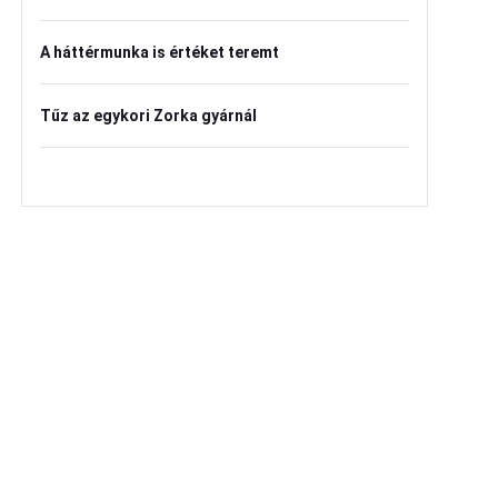
A háttérmunka is értéket teremt
Tűz az egykori Zorka gyárnál