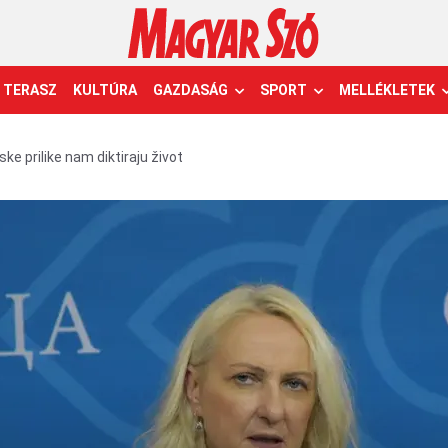
TERASZ
KULTÚRA
GAZDASÁG
SPORT
MELLÉKLETEK
e prilike nam diktiraju život