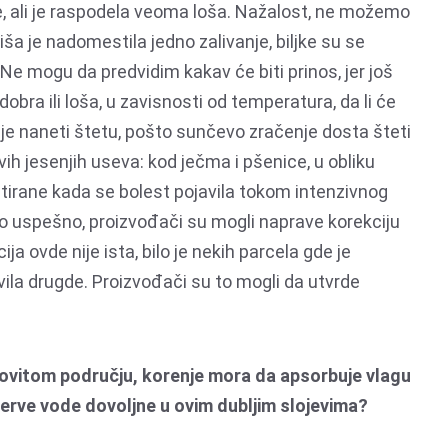
, ali je raspodela veoma loša. Nažalost, ne možemo
iša je nadomestila jedno zalivanje, biljke su se
Ne mogu da predvidim kakav će biti prinos, jer još
obra ili loša, u zavisnosti od temperatura, da li će
nje naneti štetu, pošto sunčevo zračenje dosta šteti
ovih jesenjih useva: kod ječma i pšenice, u obliku
retirane kada se bolest pojavila tokom intenzivnog
ilo uspešno, proizvođači su mogli naprave korekciju
ja ovde nije ista, bilo je nekih parcela gde je
avila drugde. Proizvođači su to mogli da utvrde
ovitom području, korenje mora da apsorbuje vlagu
rezerve vode dovoljne u ovim dubljim slojevima?