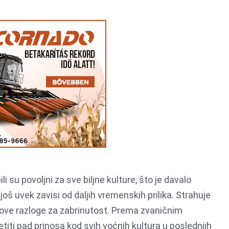
 su povoljni za sve biljne kulture, što je davalo
oš uvek zavisi od daljih vremenskih prilika. Strahuje
nove razloge za zabrinutost. Prema zvaničnim
iti pad prinosa kod svih voćnih kultura u poslednjih