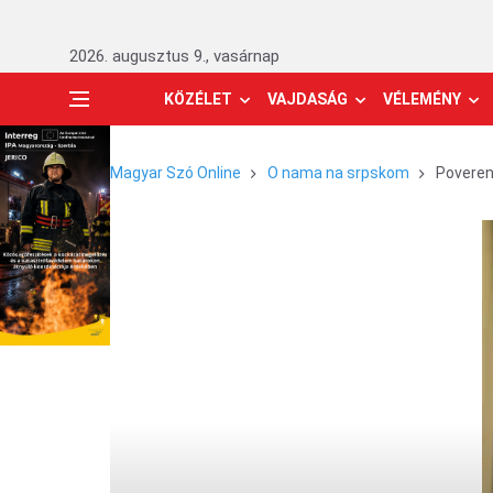
2026. augusztus 9., vasárnap
KÖZÉLET
VAJDASÁG
VÉLEMÉNY
Magyar Szó Online
O nama na srpskom
Poveren