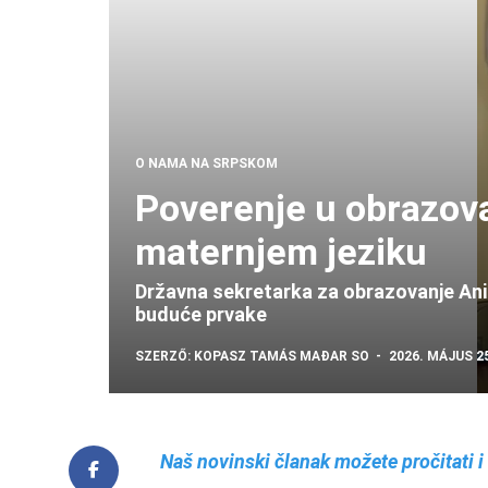
O NAMA NA SRPSKOM
Poverenje u obrazov
maternjem jeziku
Državna sekretarka za obrazovanje An
buduće prvake
SZERZŐ:
KOPASZ TAMÁS
MAĐAR SO
2026. MÁJUS 25
Naš novinski članak možete pročitati 