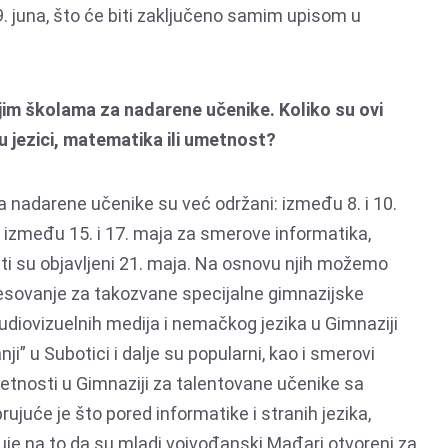
9. juna, što će biti zaključeno samim upisom u
dnjim školama za nadarene učenike. Koliko su ovi
ju jezici, matematika ili umetnost?
za nadarene učenike su već održani: između 8. i 10.
 između 15. i 17. maja za smerove informatika,
ti su objavljeni 21. maja. Na osnovu njih možemo
nteresovanje za takozvane specijalne gimnazijske
diovizuelnih medija i nemačkog jezika u Gimnaziji
i” u Subotici i dalje su popularni, kao i smerovi
etnosti u Gimnaziji za talentovane učenike sa
ujuće je što pored informatike i stranih jezika,
uje na to da su mladi vojvođanski Mađari otvoreni za