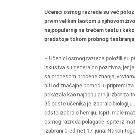
Učenici osmog razreda su već položil
prvim velikim testom u njihovom živ
najpopularniji na trećem testu i kako
predstoje tokom probnog testiranja,
– Učenici osmog razreda položili su pr
iskustva su generalno pozitivna, jer je
sa procesom procene znanja, vrstam
biti od značajne pomoći u pripremi za
pokazala kao najpopularniji izbor za t
35 odsto učenika je izabralo biologiju, 
odsto izabralo hemiju. Ispiti male mat
osmog razreda polagaće ispite iz mate
izabrani predmet 17. juna. Nakon toga,