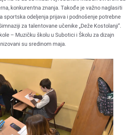
na, konkurentna znanja. Takođe je važno naglasiti
a sportska odeljenja prijava i podnošenje potrebne
u Gimnaziji za talentovane učenike „Deže Kostolanji”.
kole – Muzičku školu u Subotici i Školu za dizajn
nizovani su sredinom maja.