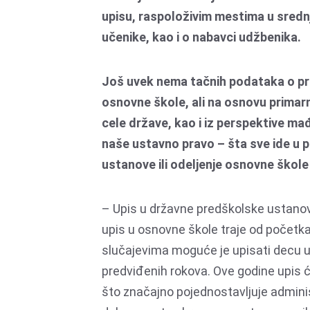
upisu, raspoloživim mestima u sredn
učenike, kao i o nabavci udžbenika.
Još uvek nema tačnih podataka o pre
osnovne škole, ali na osnovu primarn
cele države, kao i iz perspektive m
naše ustavno pravo – šta sve ide u 
ustanove ili odeljenje osnovne ško
– Upis u državne predškolske ustanov
upis u osnovne škole traje od početka
slučajevima moguće je upisati decu u v
predviđenih rokova. Ove godine upis ć
što značajno pojednostavljuje administ