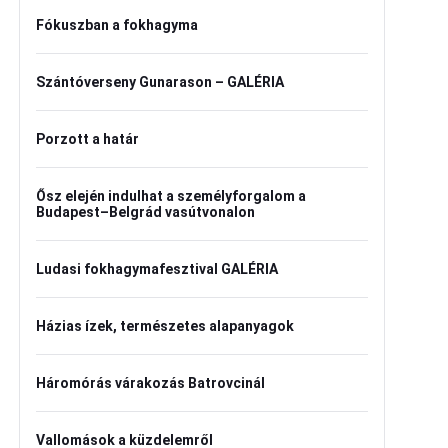
Fókuszban a fokhagyma
Szántóverseny Gunarason – GALÉRIA
Porzott a határ
Ősz elején indulhat a személyforgalom a
Budapest–Belgrád vasútvonalon
Ludasi fokhagymafesztival GALÉRIA
Házias ízek, természetes alapanyagok
Háromórás várakozás Batrovcinál
Vallomások a küzdelemről