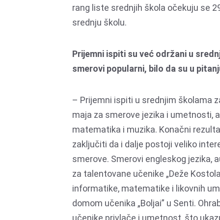
rang liste srednjih škola očekuju se 2
srednju školu.
Prijemni ispiti su već održani u sre
smerovi popularni, bilo da su u pitan
– Prijemni ispiti u srednjim školama 
maja za smerove jezika i umetnosti, a
matematika i muzika. Konačni rezulta
zaključiti da i dalje postoji veliko i
smerove. Smerovi engleskog jezika, au
za talentovane učenike „Deže Kostolanj
informatike, matematike i likovnih um
domom učenika „Boljai” u Senti. Ohrabr
učenike privlače i umetnost, što ukaz