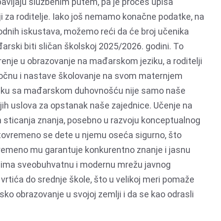
vljaju službenim putem, pa je proces upisa
 za roditelje. Iako još nemamo konačne podatke, na
dnih iskustava, možemo reći da će broj učenika
đarski biti sličan školskoj 2025/2026. godini. To
erenje u obrazovanje na mađarskom jeziku, a roditelji
počnu i nastave školovanje na svom maternjem
eziku sa mađarskom duhovnošću nije samo naše
ijih uslova za opstanak naše zajednice. Učenje na
in sticanja znanja, posebno u razvoju konceptualnog
istovremeno se dete u njemu oseća sigurno, što
ovremeno mu garantuje konkurentno znanje i jasnu
na ima sveobuhvatnu i modernu mrežu javnog
rtića do srednje škole, što u velikoj meri pomaže
o obrazovanje u svojoj zemlji i da se kao odrasli