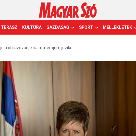
TERASZ
KULTÚRA
GAZDASÁG
SPORT
MELLÉKLETEK
je u obrazovanje na maternjem jeziku