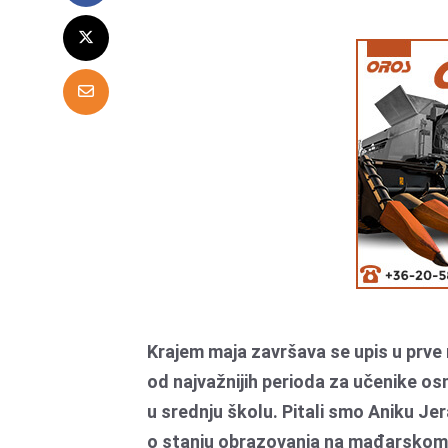
Krajem maja završava se upis u prve
od najvažnijih perioda za učenike o
u srednju školu. Pitali smo Aniku Je
o stanju obrazovanja na mađarskom 