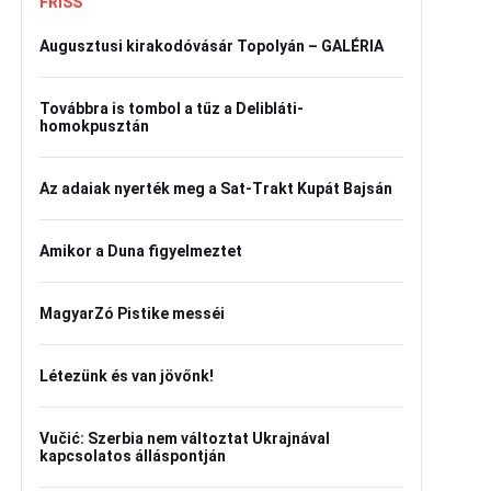
FRISS
Augusztusi kirakodóvásár Topolyán – GALÉRIA
Továbbra is tombol a tűz a Delibláti-
homokpusztán
Az adaiak nyerték meg a Sat-Trakt Kupát Bajsán
Amikor a Duna figyelmeztet
MagyarZó Pistike messéi
Létezünk és van jövőnk!
Vučić: Szerbia nem változtat Ukrajnával
kapcsolatos álláspontján