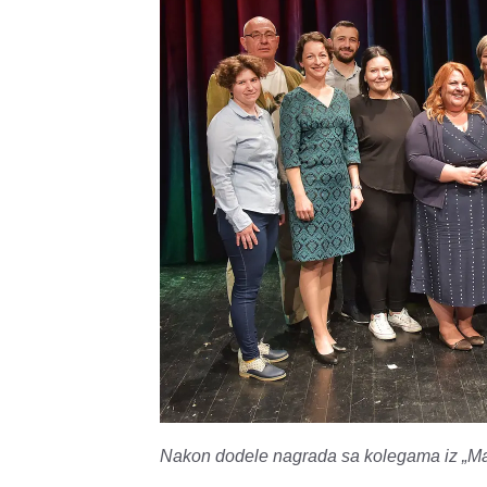
Nakon dodele nagrada sa kolegama iz „Mađ