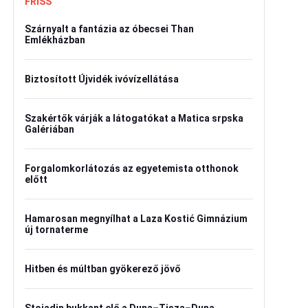
FRISS
Szárnyalt a fantázia az óbecsei Than
Emlékházban
Biztosított Újvidék ivóvízellátása
Szakértők várják a látogatókat a Matica srpska
Galériában
Forgalomkorlátozás az egyetemista otthonok
előtt
Hamarosan megnyílhat a Laza Kostić Gimnázium
új tornaterme
Hitben és múltban gyökerező jövő