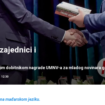
zajednici i
jim dobitnikom nagrade UMNV-a za mladog novinara g
 12:30
i na mađarskom jeziku.