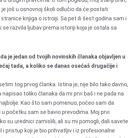
 je još u osnovnoj školi odlučio da će postati
stranice knjiga o istroiji. Sa pet ili šest godina sam i
ni se razvila ljubav prema istoriji koja je ostala sa
da je jedan od tvojih novinskih članaka objavljen u
ćaj tada, a koliko se danas osećaš drugačije i
tim tog prvog članka. Istina je, nije bilo tako davno,
 napisao toliko članaka da mi prvi baš i ne pada na
 najbolje. Kao što sam pomenuo, počeo sam da
i u početku sam se bavio prevodima. Moj prvi
 su urednici zamislili, ali su mi pomogli, dali savete
 pristup koji je bio prihvatljiv i iz profesionalne