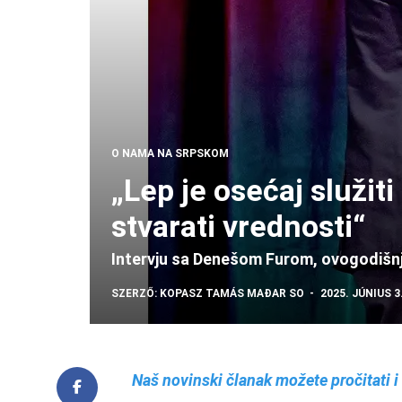
O NAMA NA SRPSKOM
„Lep je osećaj služiti 
stvarati vrednosti“
Intervju sa Denešom Furom, ovogodišn
SZERZŐ:
KOPASZ TAMÁS
MAĐAR SO
2025. JÚNIUS 3.
Naš novinski članak možete pročitati 