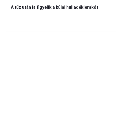
A tűz után is figyelik a kúlai hulladéklerakót