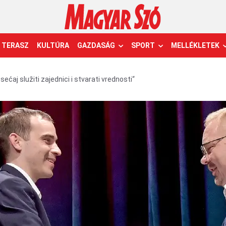
TERASZ
KULTÚRA
GAZDASÁG
SPORT
MELLÉKLETEK
osećaj služiti zajednici i stvarati vrednosti“