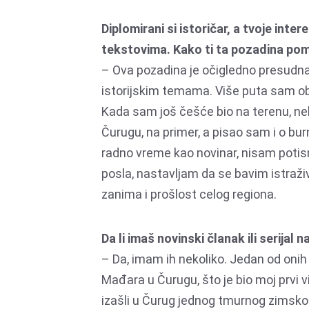
Diplomirani si istoričar, a tvoje int
tekstovima. Kako ti ta pozadina po
– Ova pozadina je očigledno presudna
istorijskim temama. Više puta sam ob
Kada sam još češće bio na terenu, n
Čurugu, na primer, a pisao sam i o bu
radno vreme kao novinar, nisam potisn
posla, nastavljam da se bavim istraži
zanima i prošlost celog regiona.
Da li imaš novinski članak ili serijal
– Da, imam ih nekoliko. Jedan od oni
Mađara u Čurugu, što je bio moj prvi v
izašli u Čurug jednog tmurnog zimsko