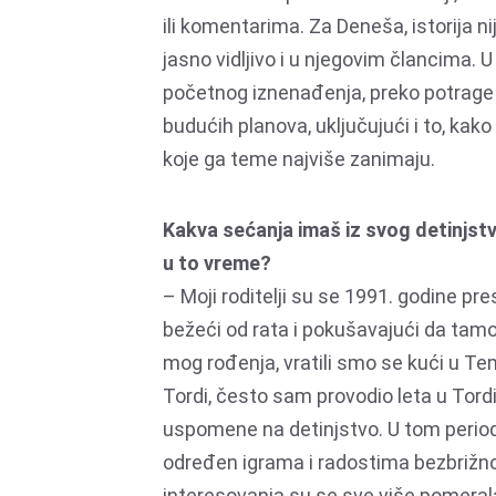
ili komentarima. Za Deneša, istorija n
jasno vidljivo i u njegovim člancima. 
početnog iznenađenja, preko potrage
budućih planova, uključujući i to, kako
koje ga teme najviše zanimaju.
Kakva sećanja imaš iz svog detinjstv
u to vreme?
– Moji roditelji su se 1991. godine p
bežeći od rata i pokušavajući da tam
mog rođenja, vratili smo se kući u Te
Tordi, često sam provodio leta u Tordi, 
uspomene na detinjstvo. U tom periodu,
određen igrama i radostima bezbrižnog
interesovanja su se sve više pomerala