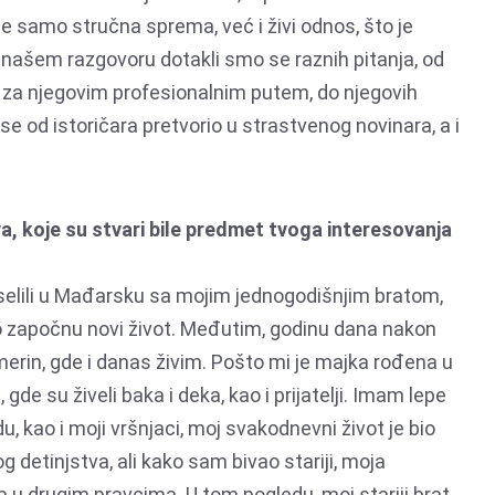
ije samo stručna sprema, već i živi odnos, što je
U našem razgovoru dotakli smo se raznih pitanja, od
 za njegovim profesionalnim putem, do njegovih
 se od istoričara pretvorio u strastvenog novinara, a i
a, koje su stvari bile predmet tvoga interesovanja
reselili u Mađarsku sa mojim jednogodišnjim bratom,
o započnu novi život. Međutim, godinu dana nakon
merin, gde i danas živim. Pošto mi je majka rođena u
gde su živeli baka i deka, kao i prijatelji. Imam lepe
 kao i moji vršnjaci, moj svakodnevni život je bio
 detinjstva, ali kako sam bivao stariji, moja
 u drugim pravcima. U tom pogledu, moj stariji brat,