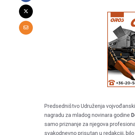
Predsedništvo Udruženja vojvođanskih
nagradu za mladog novinara godine
D
samo priznanje za njegova profesiona
svakodnevno prisutan u redakciji, bil