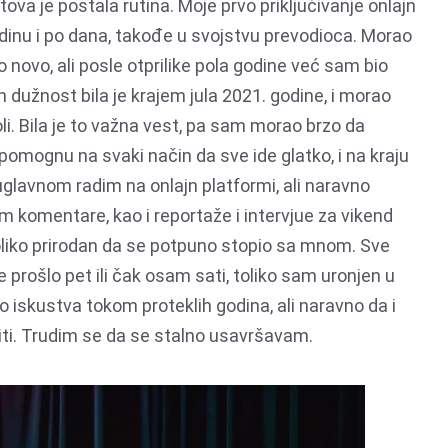
ova je postala rutina. Moje prvo priključivanje onlajn
godinu i po dana, takođe u svojstvu prevodioca. Morao
 novo, ali posle otprilike pola godine već sam bio
 dužnost bila je krajem jula 2021. godine, i morao
. Bila je to važna vest, pa sam morao brzo da
pomognu na svaki način da sve ide glatko, i na kraju
glavnom radim na onlajn platformi, ali naravno
 komentare, kao i reportaže i intervjue za vikend
oliko prirodan da se potpuno stopio sa mnom. Sve
e prošlo pet ili čak osam sati, toliko sam uronjen u
skustva tokom proteklih godina, ali naravno da i
viti. Trudim se da se stalno usavršavam.