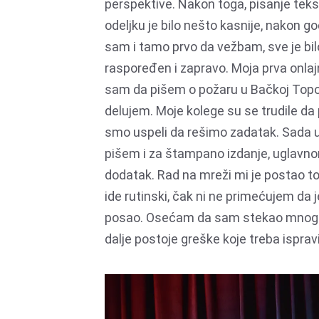
perspektive. Nakon toga, pisanje tekst
odeljku je bilo nešto kasnije, nakon 
sam i tamo prvo da vežbam, sve je bilo
raspoređen i zapravo. Moja prva onlajn
sam da pišem o požaru u Bačkoj Topoli
delujem. Moje kolege su se trudile da 
smo uspeli da rešimo zadatak. Sada u
pišem i za štampano izdanje, uglavnom
dodatak. Rad na mreži mi je postao t
ide rutinski, čak ni ne primećujem da j
posao. Osećam da sam stekao mnogo i
dalje postoje greške koje treba ispra