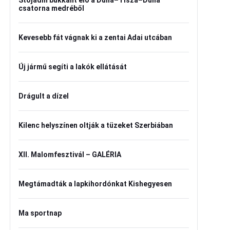
Stojadin bukkant elő a Duna–Tisza–Duna
csatorna medréből
Kevesebb fát vágnak ki a zentai Adai utcában
Új jármű segíti a lakók ellátását
Drágult a dízel
Kilenc helyszínen oltják a tüzeket Szerbiában
XII. Malomfesztivál – GALÉRIA
Megtámadták a lapkihordónkat Kishegyesen
Ma sportnap