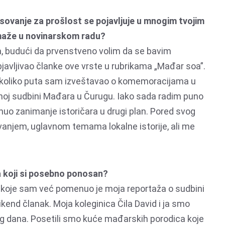
eresovanje za prošlost se pojavljuje u mnogim tvojim
maže u novinarskom radu?
, budući da prvenstveno volim da se bavim
javljivao članke ove vrste u rubrikama „Mađar soa”.
ekoliko puta sam izveštavao o komemoracijama u
rnoj sudbini Mađara u Čurugu. Iako sada radim puno
uo zanimanje istoričara u drugi plan. Pored svog
vanjem, uglavnom temama lokalne istorije, ali me
 na koji si posebno ponosan?
h koje sam već pomenuo je moja reportaža o sudbini
ikend članak. Moja koleginica Čila David i ja smo
g dana. Posetili smo kuće mađarskih porodica koje