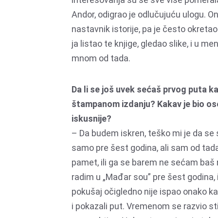
Andor, odigrao je odlučujuću ulogu. On
nastavnik istorije, pa je često okretao 
ja listao te knjige, gledao slike, i u me
mnom od tada.
Da li se još uvek sećaš prvog puta ka
štampanom izdanju? Kakav je bio ose
iskusnije?
– Da budem iskren, teško mi je da se se
samo pre šest godina, ali sam od tada
pamet, ili ga se barem ne sećam baš
radim u „Mađar sou” pre šest godina, 
pokušaj očigledno nije ispao onako kako
i pokazali put. Vremenom se razvio stil i