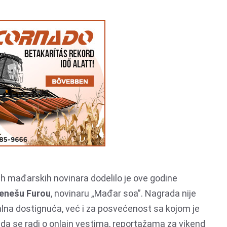
 mađarskih novinara dodelilo je ove godine
enešu Furou
, novinaru „Mađar soa”. Nagrada nije
lna dostignuća, već i za posvećenost sa kojom je
o da se radi o onlajn vestima, reportažama za vikend