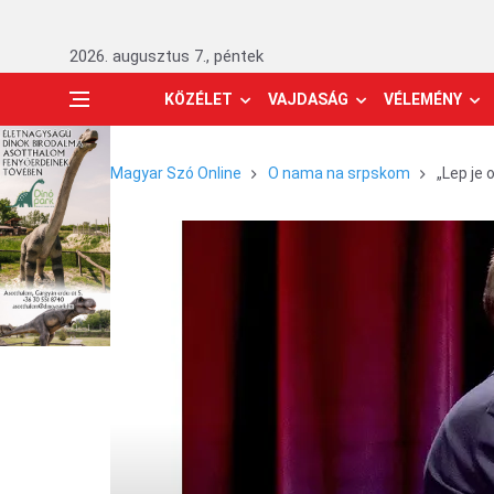
2026. augusztus 7., péntek
KÖZÉLET
VAJDASÁG
VÉLEMÉNY
Magyar Szó Online
O nama na srpskom
„Lep je 