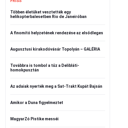
FRISS
Többen életüket vesztették egy
helikopterbalesetben Rio de Janeiróban
A finomító helyzetének rendezése az elsődleges
Augusztusi kirakodóvásár Topolyán – GALÉRIA
Továbbra is tombol a tűz a Delibláti-
homokpusztán
Az adaiak nyerték meg a Sat-Trakt Kupát Bajsán
Amikor a Duna figyelmeztet
MagyarZó Pistike messéi