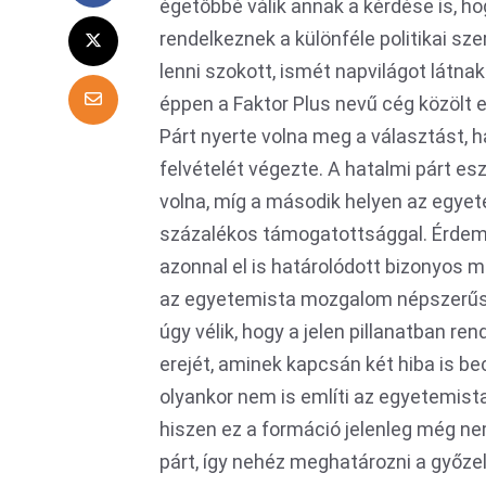
égetőbbé válik annak a kérdése is, 
rendelkeznek a különféle politikai sze
lenni szokott, ismét napvilágot látn
éppen a Faktor Plus nevű cég közölt
Párt nyerte volna meg a választást, h
felvételét végezte. A hatalmi párt e
volna, míg a második helyen az egy
százalékos támogatottsággal. Érdem
azonnal el is határolódott bizonyos
az egyetemista mozgalom népszerűsé
úgy vélik, hogy a jelen pillanatban r
erejét, aminek kapcsán két hiba is 
olyankor nem is említi az egyetemista
hiszen ez a formáció jelenleg még nem
párt, így nehéz meghatározni a győzel