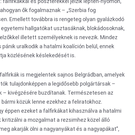
s: falfirkákkal és poszterekkel jelzik lépten-nyomon,
ahogyan ők fogalmaznak – „Szerbia fog
. Emellett továbbra is rengeteg olyan gyalázkodó
z egyetemi hallgatókat usztasáknak, blokádosoknak,
lzőkkel illetett személyeknek is nevezik. Mindez
pánik uralkodik a hatalmi koalíción belül, ennek
tja közlésének késlekedését is.
n falfirkák is megjelentek sajnos Belgrádban, amelyek
gatók tulajdonképpen a legidősebb polgártársak –
ak – kivégzésére buzdítanak. Természetesen az
bármi közük lenne ezekhez a feliratokhoz.
 éppen ezeket a falfirkákat kihasználva a hatalmi
 kritizálni a mozgalmat a rezsimhez közel álló
„meg akarják ölni a nagyanyákat és a nagyapákat”,