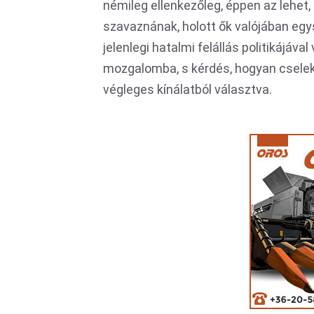
némileg ellenkezőleg, éppen az lehet
szavaznának, holott ők valójában egy
jelenlegi hatalmi felállás politikájáva
mozgalomba, s kérdés, hogyan cselek
végleges kínálatból választva.