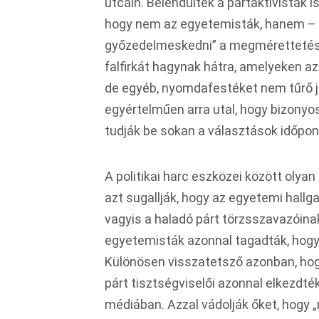
utcáin. Belendültek a pártaktivisták i
hogy nem az egyetemisták, hanem – 
győzedelmeskedni” a megmérettetésen
falfirkát hagynak hátra, amelyeken a
de egyéb, nyomdafestéket nem tűrő je
egyértelműen arra utal, hogy bizonyos 
tudják be sokan a választások időpon
A politikai harc eszközei között olya
azt sugallják, hogy az egyetemi hall
vagyis a haladó párt törzsszavazóin
egyetemisták azonnal tagadták, hogy 
Különösen visszatetsző azonban, hogy
párt tisztségviselői azonnal elkezdték
médiában. Azzal vádolják őket, hogy 