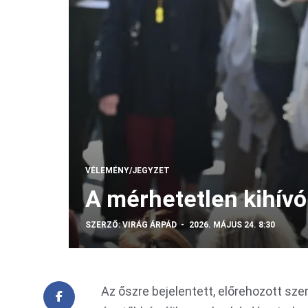
VÉLEMÉNY/JEGYZET
A mérhetetlen kihívó
SZERZŐ:
VIRÁG ÁRPÁD
2026. MÁJUS 24. 8:30
Az őszre bejelentett, előrehozott sze