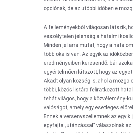
opciónak, de az utóbbi időben e moz
A fejleményekből világosan látszik,
veszélytelen jelenség a hatalmi koal
Minden jel arra mutat, hogy a hatalom
több oka is van. Az egyik az időközb
eredményeiben keresendő: bár azokat
egyértelműen látszott, hogy az egyetem
Akadt olyan község is, ahol a mozgal
többi, közös listára feliratkozott ha
tehát világos, hogy a közvélemény-kut
valóságot, amely egy esetleges előr
Ennek a versenyszellemnek az egyik je
egyfajta „utánzással” válaszolnak az