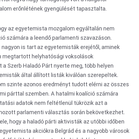
galom erőnlétének gyengülését tapasztalta.
 hogy az egyetemista mozgalom egyáltalán nem
íció számára a leendő parlamenti szavazáson.
 nagyon is tart az egyetemisták erejétől, aminek
en megtartott helyhatósági voksolások
 a Szerb Haladó Párt nyerte meg, több helyen
isták által állított listák kiválóan szerepeltek.
om szinte azonos eredményt tudott elérni az összes
talmi párttal szemben. A hatalmi koalíció számára
atási adatok nem feltétlenül tükrözik azt a
ehozott parlamenti választás során bekövetkezhet.
le, hogy a haladó párti aktivisták az utóbbi időben
 egyetemista akciókra Belgrád és a nagyobb városok