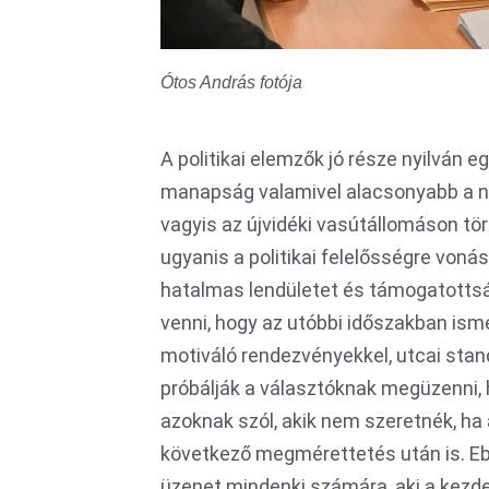
Ótos András fotója
A politikai elemzők jó része nyilván
manapság valamivel alacsonyabb a né
vagyis az újvidéki vasútállomáson tör
ugyanis a politikai felelősségre voná
hatalmas lendületet és támogatottság
venni, hogy az utóbbi időszakban ism
motiváló rendezvényekkel, utcai stan
próbálják a választóknak megüzenni, 
azoknak szól, akik nem szeretnék, ha 
következő megmérettetés után is. Eb
üzenet mindenki számára, aki a kezde