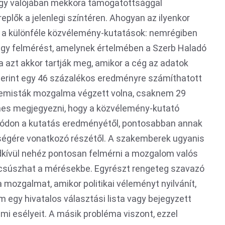
hogy valójában mekkora támogatottsággal
replők a jelenlegi színtéren. Ahogyan az ilyenkor
ak a különféle közvélemény-kutatások: nemrégiben
 egy felmérést, amelynek értelmében a Szerb Haladó
a azt akkor tartják meg, amikor a cég az adatok
szerint egy 46 százalékos eredményre számíthatott
etemisták mozgalma végzett volna, csaknem 29
es megjegyezni, hogy a közvélemény-kutató
 módon a kutatás eredményétől, pontosabban annak
gére vonatkozó részétől. A szakemberek ugyanis
endkívül nehéz pontosan felmérni a mozgalom valós
becsúszhat a mérésekbe. Egyrészt rengeteg szavazó
 mozgalmat, amikor politikai véleményt nyilvánít,
 egy hivatalos választási lista vagy bejegyzett
mi esélyeit. A másik probléma viszont, ezzel