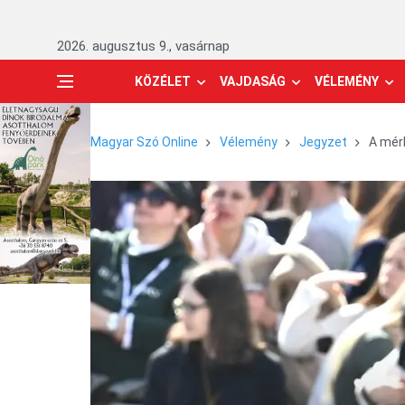
2026. augusztus 9., vasárnap
KÖZÉLET
VAJDASÁG
VÉLEMÉNY
Magyar Szó Online
Vélemény
Jegyzet
A mérh