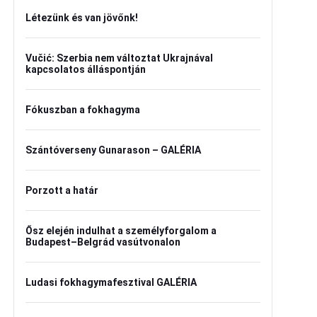
Létezünk és van jövőnk!
Vučić: Szerbia nem változtat Ukrajnával
kapcsolatos álláspontján
Fókuszban a fokhagyma
Szántóverseny Gunarason – GALÉRIA
Porzott a határ
Ősz elején indulhat a személyforgalom a
Budapest–Belgrád vasútvonalon
Ludasi fokhagymafesztival GALÉRIA