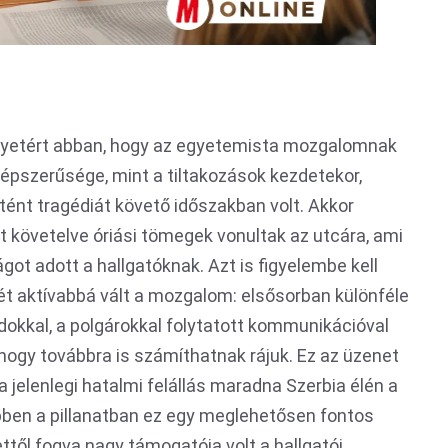
 egyetért abban, hogy az egyetemista mozgalomnak
pszerűsége, mint a tiltakozások kezdetekor,
tént tragédiát követő időszakban volt. Akkor
st követelve óriási tömegek vonultak az utcára, ami
ot adott a hallgatóknak. Azt is figyelembe kell
ét aktívabbá vált a mozgalom: elsősorban különféle
dokkal, a polgárokkal folytatott kommunikációval
hogy továbbra is számíthatnak rájuk. Ez az üzenet
a jelenlegi hatalmi felállás maradna Szerbia élén a
ben a pillanatban ez egy meglehetősen fontos
ttől fogva nagy támogatója volt a hallgatói