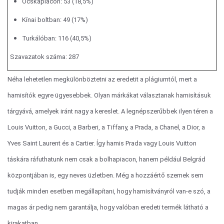
Ócskapiacon: 53 (18,5%)
Kínai boltban: 49 (17%)
Turkálóban: 116 (40,5%)
Szavazatok száma: 287
Néha lehetetlen megkülönböztetni az eredetit a plágiumtól, mert a
hamisítók egyre ügyesebbek. Olyan márkákat választanak hamisításuk
tárgyává, amelyek iránt nagy a kereslet. A legnépszerűbbek ilyen téren a
Louis Vuitton, a Gucci, a Barberi, a Tiffany, a Prada, a Chanel, a Dior, a
Yves Saint Laurent és a Cartier. Így hamis Prada vagy Louis Vuitton
táskára ráfuthatunk nem csak a bolhapiacon, hanem például Belgrád
központjában is, egy neves üzletben. Még a hozzáértő szemek sem
tudják minden esetben megállapítani, hogy hamisítványról van-e szó, a
magas ár pedig nem garantálja, hogy valóban eredeti termék látható a
kirakatban.