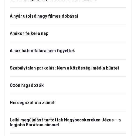
A nyár utolsó nagy filmes dobásai
Amikor felkel a nap
A ház hátsó falára nem figyeltek
Szabálytalan parkolás: Nem a közösségi média büntet
Özön ragadozók
Hercegszöllősi zsinat
Lelki megújulást tartottak Nagybecskereken Jézus – a
legjobb Barátom címmel