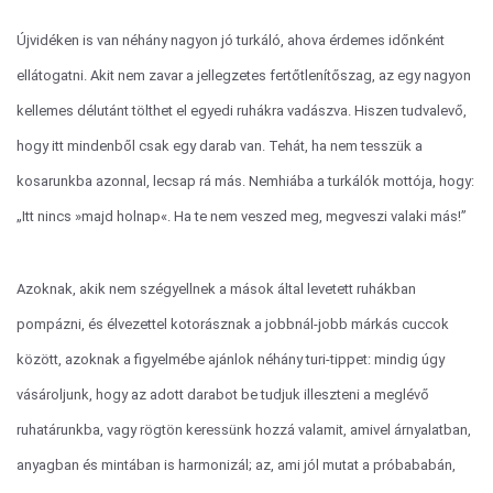
Újvidéken is van néhány nagyon jó turkáló, ahova érdemes időnként
ellátogatni. Akit nem zavar a jellegzetes fertőtlenítőszag, az egy nagyon
kellemes délutánt tölthet el egyedi ruhákra vadászva. Hiszen tudvalevő,
hogy itt mindenből csak egy darab van. Tehát, ha nem tesszük a
kosarunkba azonnal, lecsap rá más. Nemhiába a turkálók mottója, hogy:
„Itt nincs »majd holnap«. Ha te nem veszed meg, megveszi valaki más!”
Azoknak, akik nem szégyellnek a mások által levetett ruhákban
pompázni, és élvezettel kotorásznak a jobbnál-jobb márkás cuccok
között, azoknak a figyelmébe ajánlok néhány turi-tippet: mindig úgy
vásároljunk, hogy az adott darabot be tudjuk illeszteni a meglévő
ruhatárunkba, vagy rögtön keressünk hozzá valamit, amivel árnyalatban,
anyagban és mintában is harmonizál; az, ami jól mutat a próbababán,