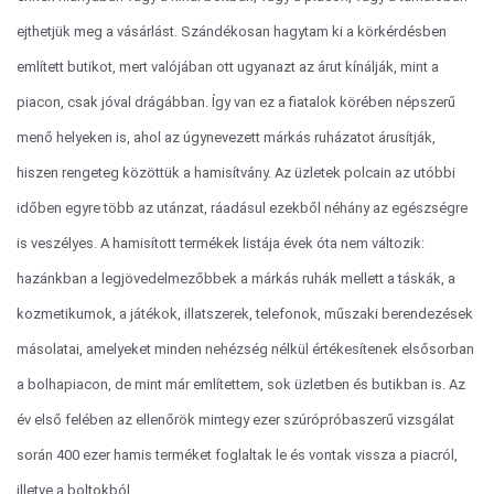
ejthetjük meg a vásárlást. Szándékosan hagytam ki a körkérdésben
említett butikot, mert valójában ott ugyanazt az árut kínálják, mint a
piacon, csak jóval drágábban. Így van ez a fiatalok körében népszerű
menő helyeken is, ahol az úgynevezett márkás ruházatot árusítják,
hiszen rengeteg közöttük a hamisítvány. Az üzletek polcain az utóbbi
időben egyre több az utánzat, ráadásul ezekből néhány az egészségre
is veszélyes. A hamisított termékek listája évek óta nem változik:
hazánkban a legjövedelmezőbbek a márkás ruhák mellett a táskák, a
kozmetikumok, a játékok, illatszerek, telefonok, műszaki berendezések
másolatai, amelyeket minden nehézség nélkül értékesítenek elsősorban
a bolhapiacon, de mint már említettem, sok üzletben és butikban is. Az
év első felében az ellenőrök mintegy ezer szúrópróbaszerű vizsgálat
során 400 ezer hamis terméket foglaltak le és vontak vissza a piacról,
illetve a boltokból.