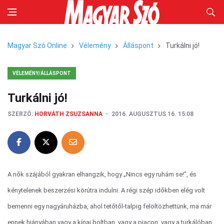
Magyar Szó Online
Vélemény
Álláspont
Turkálni jó!
VÉLEMÉNY/ÁLLÁSPONT
Turkálni jó!
SZERZŐ:
HORVÁTH ZSUZSANNA
2016. AUGUSZTUS 16. 15:08
A nők szájából gyakran elhangzik, hogy „Nincs egy ruhám se!”, és
kénytelenek beszerzési körútra indulni. A régi szép időkben elég volt
bemenni egy nagyáruházba, ahol tetőtől-talpig felöltözhettünk, ma már
ennek hiányában vagy a kínai boltban, vagy a piacon, vagy a turkálóban