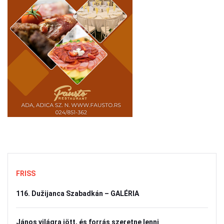
FRISS
116. Dužijanca Szabadkán – GALÉRIA
János világra jött, és forrás szeretne lenni