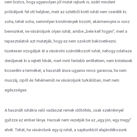
nem biztos, hogy ugyanolyan jól mutat rajtunk is, ezért mindent
próbáljunk fel ott helyben, mert az üzletből kivitt ruhát nem cserélik ki;
soha, tehát soha, semmilyen körülmények között, akármennyire is vonz
bennünket, ne vásároljunk olyan ruhát, amibe „bele kell fogyni”, mert a
tapasztalatok azt mutatják, hogy ez nem szokott bekövetkezni;
tüzetesen vizsgáljuk át a vásárolni szándékozott ruhát, nehogy odahaza
derüljenek ki a rejtett hibák, mert mint fentebb említettem, nem kötelesek
kicserélni a terméket, a használt árura ugyanis nincs garancia; ha nem
muszáj, cipőt és fehérneműt ne vásároljunk turkálóban, mert nem
egészséges.
A használt ruhákra való vadászat remek időtöltés, csak szekrénnyel
győzze az ember lánya. Hacsak nem vezetjük be az „egy jön, egy megy”
elvét. Tehát, ha vásárolunk egy új ruhát, a sajátunkból elajándékozunk