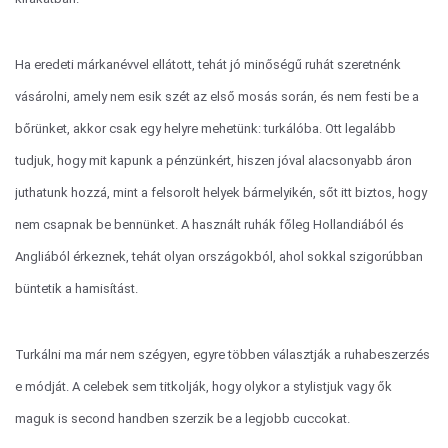
Ha eredeti márkanévvel ellátott, tehát jó minőségű ruhát szeretnénk
vásárolni, amely nem esik szét az első mosás során, és nem festi be a
bőrünket, akkor csak egy helyre mehetünk: turkálóba. Ott legalább
tudjuk, hogy mit kapunk a pénzünkért, hiszen jóval alacsonyabb áron
juthatunk hozzá, mint a felsorolt helyek bármelyikén, sőt itt biztos, hogy
nem csapnak be bennünket. A használt ruhák főleg Hollandiából és
Angliából érkeznek, tehát olyan országokból, ahol sokkal szigorúbban
büntetik a hamisítást.
Turkálni ma már nem szégyen, egyre többen választják a ruhabeszerzés
e módját. A celebek sem titkolják, hogy olykor a stylistjuk vagy ők
maguk is second handben szerzik be a legjobb cuccokat.