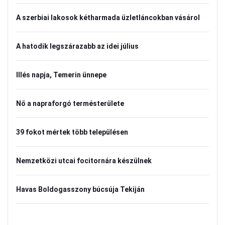
A szerbiai lakosok kétharmada üzletláncokban vásárol
A hatodik legszárazabb az idei július
Illés napja, Temerin ünnepe
Nő a napraforgó termésterülete
39 fokot mértek több településen
Nemzetközi utcai focitornára készülnek
Havas Boldogasszony búcsúja Tekiján