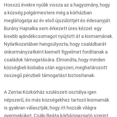
Hosszú évekre nyúlik vissza az a hagyomány, hogy
a község polgármestere még a kórházban
meglátogatja az év első újszülöttjét és édesanyját.
Burány Hajnalka sem érkezett üres kézzel: egy
kisebb ajándékcsomagot nyújtott át a kismamának.
Nyilatkozatában hangsúlyozta, hogy családbarát
önkormányzatként kiemelt figyelmet fordítanak a
családok támogatására. Elmondta, hogy minden
községbeli kisbaba után egyszeri, meghatározott
összegű pénzbeli támogatást biztosítanak.
A Zentai Közkórház szülészeti osztálya igen
népszerű, és más községekhez tartozó kismamák
is gyakran választják, hogy itt hozzák világra
gyermeküket. Csáki Beáta kórházigazgató szerint