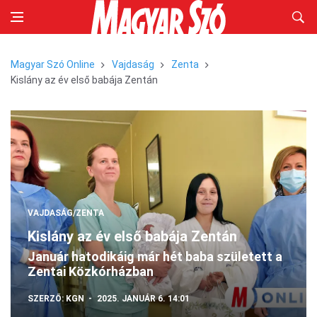
Magyar Szó Online
Vajdaság
Zenta
Kislány az év első babája Zentán
VAJDASÁG/ZENTA
Kislány az év első babája Zentán
Január hatodikáig már hét baba született a
Zentai Közkórházban
SZERZŐ:
KGN
2025. JANUÁR 6. 14:01