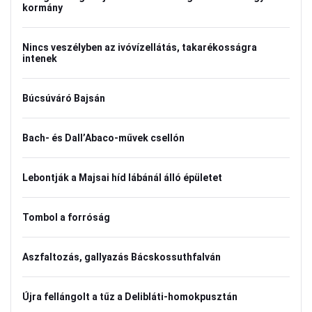
kormány
Nincs veszélyben az ivóvízellátás, takarékosságra
intenek
Búcsúváró Bajsán
Bach- és Dall’Abaco-művek csellón
Lebontják a Majsai híd lábánál álló épületet
Tombol a forróság
Aszfaltozás, gallyazás Bácskossuthfalván
Újra fellángolt a tűz a Delibláti-homokpusztán