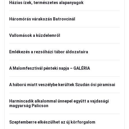
Házias ízek, természetes alapanyagok
Háromórás várakozás Batrovcinál
Vallomások a küzdelemről
Emlékezés a rezsőházi tábor áldozataira
A Malomfesztivál pénteki napja – GALÉRIA
A háború miatt veszélybe kerültek Szudán ősi piramisai
Harmincadik alkalommal ünnepel együtt a vajdasági
magyarság Palicson
Szeptemberre elkészülhet az új körforgalom