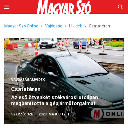
Magyar Szó Online
Vajdaság
Újvidék
Csatatéren
VAJDASÁG/ÚJVIDÉK
Csatatéren
Az eső ötvenkét székvárosi utcában
megbénította a gépjárműforgalmat
SZERZŐ:
SZB
2023. MÁJUS 19. 10:30