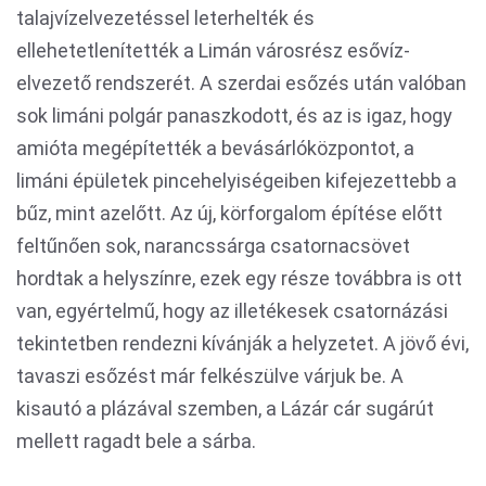
talajvízelvezetéssel leterhelték és
ellehetetlenítették a Limán városrész esővíz-
elvezető rendszerét. A szerdai esőzés után valóban
sok limáni polgár panaszkodott, és az is igaz, hogy
amióta megépítették a bevásárlóközpontot, a
limáni épületek pincehelyiségeiben kifejezettebb a
bűz, mint azelőtt. Az új, körforgalom építése előtt
feltűnően sok, narancssárga csatornacsövet
hordtak a helyszínre, ezek egy része továbbra is ott
van, egyértelmű, hogy az illetékesek csatornázási
tekintetben rendezni kívánják a helyzetet. A jövő évi,
tavaszi esőzést már felkészülve várjuk be. A
kisautó a plázával szemben, a Lázár cár sugárút
mellett ragadt bele a sárba.