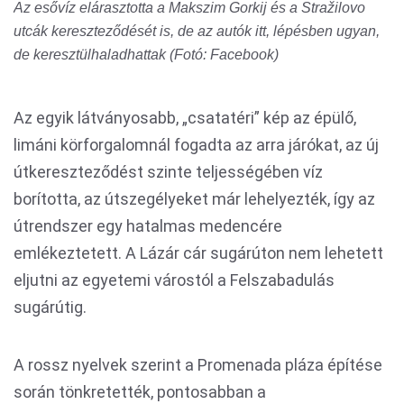
Az esővíz elárasztotta a Makszim Gorkij és a Stražilovo
utcák kereszteződését is, de az autók itt, lépésben ugyan,
de keresztülhaladhattak (Fotó: Facebook)
Az egyik látványosabb, „csatatéri” kép az épülő,
limáni körforgalomnál fogadta az arra járókat, az új
útkereszteződést szinte teljességében víz
borította, az útszegélyeket már lehelyezték, így az
útrendszer egy hatalmas medencére
emlékeztetett. A Lázár cár sugárúton nem lehetett
eljutni az egyetemi várostól a Felszabadulás
sugárútig.
A rossz nyelvek szerint a Promenada pláza építése
során tönkretették, pontosabban a