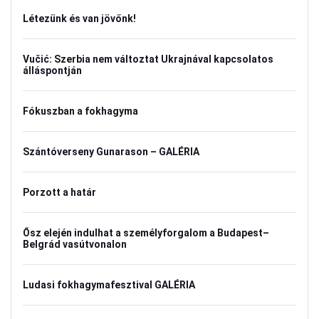
Létezünk és van jövőnk!
Vučić: Szerbia nem változtat Ukrajnával kapcsolatos
álláspontján
Fókuszban a fokhagyma
Szántóverseny Gunarason – GALÉRIA
Porzott a határ
Ősz elején indulhat a személyforgalom a Budapest–
Belgrád vasútvonalon
Ludasi fokhagymafesztival GALÉRIA