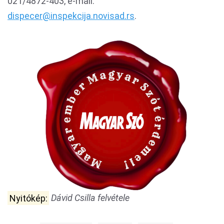
021/4872-403, e-mail:
dispecer@inspekcija.novisad.rs
.
Nyitókép:
Dávid Csilla felvétele