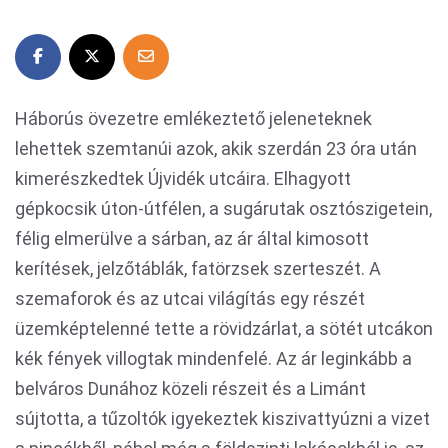
Háborús övezetre emlékeztető jeleneteknek
lehettek szemtanúi azok, akik szerdán 23 óra után
kimerészkedtek Újvidék utcáira. Elhagyott
gépkocsik úton-útfélen, a sugárutak osztószigetein,
félig elmerülve a sárban, az ár által kimosott
kerítések, jelzőtáblák, fatörzsek szerteszét. A
szemaforok és az utcai világítás egy részét
üzemképtelenné tette a rövidzárlat, a sötét utcákon
kék fények villogtak mindenfelé. Az ár leginkább a
belváros Dunához közeli részeit és a Limánt
sújtotta, a tűzoltók igyekeztek kiszivattyúzni a vizet