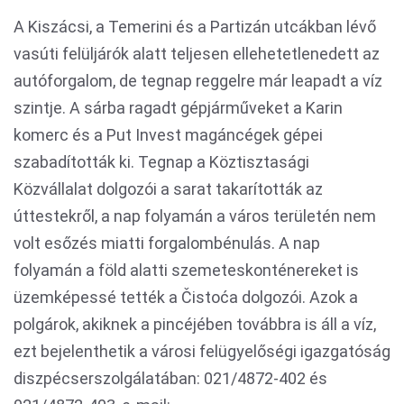
A Kiszácsi, a Temerini és a Partizán utcákban lévő
vasúti felüljárók alatt teljesen ellehetetlenedett az
autóforgalom, de tegnap reggelre már leapadt a víz
szintje. A sárba ragadt gépjárműveket a Karin
komerc és a Put Invest magáncégek gépei
szabadították ki. Tegnap a Köztisztasági
Közvállalat dolgozói a sarat takarították az
úttestekről, a nap folyamán a város területén nem
volt esőzés miatti forgalombénulás. A nap
folyamán a föld alatti szemeteskonténereket is
üzemképessé tették a Čistoća dolgozói. Azok a
polgárok, akiknek a pincéjében továbbra is áll a víz,
ezt bejelenthetik a városi felügyelőségi igazgatóság
diszpécserszolgálatában: 021/4872-402 és