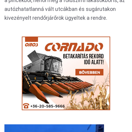
a pincékből, néhol még a földszinti lakásokból is, az
autózhatatlanná vált utcákban és sugárutakon
kivezényelt rendőrjárőrök ügyeltek a rendre.