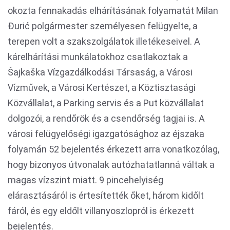
okozta fennakadás elhárításának folyamatát Milan
Đurić polgármester személyesen felügyelte, a
terepen volt a szakszolgálatok illetékeseivel. A
kárelhárítási munkálatokhoz csatlakoztak a
Šajkaška Vízgazdálkodási Társaság, a Városi
Vízművek, a Városi Kertészet, a Köztisztasági
Közvállalat, a Parking servis és a Put közvállalat
dolgozói, a rendőrök és a csendőrség tagjai is. A
városi felügyelőségi igazgatósághoz az éjszaka
folyamán 52 bejelentés érkezett arra vonatkozólag,
hogy bizonyos útvonalak autózhatatlanná váltak a
magas vízszint miatt. 9 pincehelyiség
elárasztásáról is értesítették őket, három kidőlt
fáról, és egy eldőlt villanyoszlopról is érkezett
bejelentés.