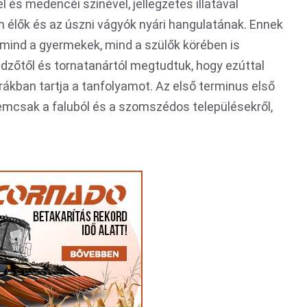
 és medencéi színével, jellegzetes illatával
 élők és az úszni vágyók nyári hangulatának. Ennek
 mind a gyermekek, mind a szülők körében is
edzőtől és tornatanártól megtudtuk, hogy ezúttal
órákban tartja a tanfolyamot. Az első terminus első
nemcsak a faluból és a szomszédos településekről,