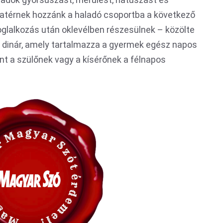
zatérnek hozzánk a haladó csoportba a következő
oglalkozás után oklevélben részesülnek – közölte
0 dinár, amely tartalmazza a gyermek egész napos
int a szülőnek vagy a kísérőnek a félnapos