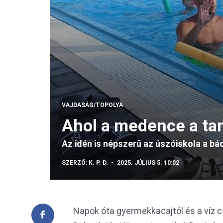
VAJDASÁG/TOPOLYA
Ahol a medence a ta
Az idén is népszerű az úszóiskola a bá
SZERZŐ:
K. P. D.
2025. JÚLIUS 5. 10:02
Napok óta gyermekkacajtól és a víz