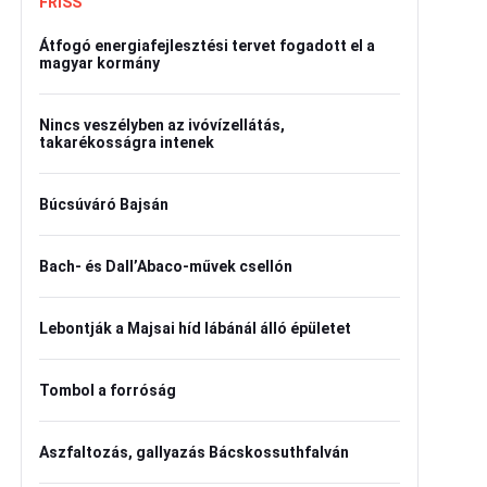
FRISS
Átfogó energiafejlesztési tervet fogadott el a
magyar kormány
Nincs veszélyben az ivóvízellátás,
takarékosságra intenek
Búcsúváró Bajsán
Bach- és Dall’Abaco-művek csellón
Lebontják a Majsai híd lábánál álló épületet
Tombol a forróság
Aszfaltozás, gallyazás Bácskossuthfalván