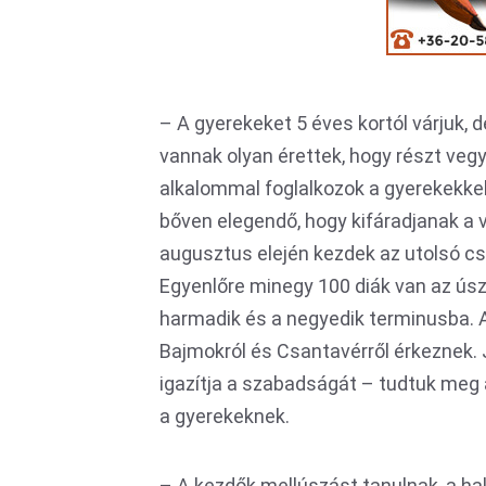
– A gyerekeket 5 éves kortól várjuk, d
vannak olyan érettek, hogy részt vegy
alkalommal foglalkozok a gyerekekkel 
bőven elegendő, hogy kifáradjanak a v
augusztus elején kezdek az utolsó cso
Egyenlőre minegy 100 diák van az úsz
harmadik és a negyedik terminusba. 
Bajmokról és Csantavérről érkeznek. 
igazítja a szabadságát – tudtuk meg az
a gyerekeknek.
– A kezdők mellúszást tanulnak, a ha