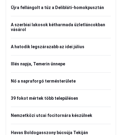
Újra fellángolt a tűz a Delibláti-homokpusztán
A szerbiai lakosok kétharmada üzletláncokban
vásárol
A hatodik legszárazabb az idei július
Illés napja, Temerin ünnepe
Nő a napraforgó termésterülete
39 fokot mértek több településen
Nemzetközi utcai focitornára készülnek
Havas Boldogasszony búcsúja Tekiján