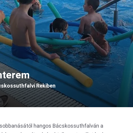
nterem
cskossuthfalvi Rekiben
 csobbanásától hangos Bácskossuthfalván a