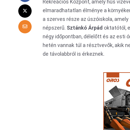
Rekreációs Központ, amely hűs vizével
elmaradhatatlan élménye a környéken
a szerves része az úszóiskola, amely
népszerű.
Sztánkó Árpád
oktatótól, 
négy időpontban, délelőtt és az esti 
hetén vannak túl a résztvevők, akik 
de távolabbról is érkeznek.