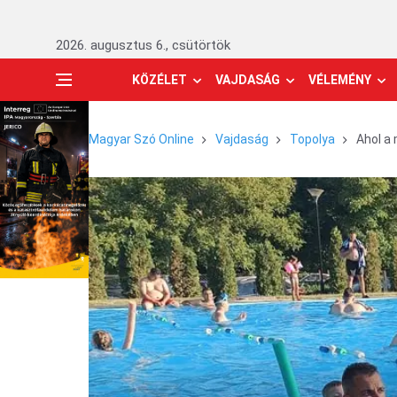
2026. augusztus 6., csütörtök
KÖZÉLET
VAJDASÁG
VÉLEMÉNY
Magyar Szó Online
Vajdaság
Topolya
Ahol a