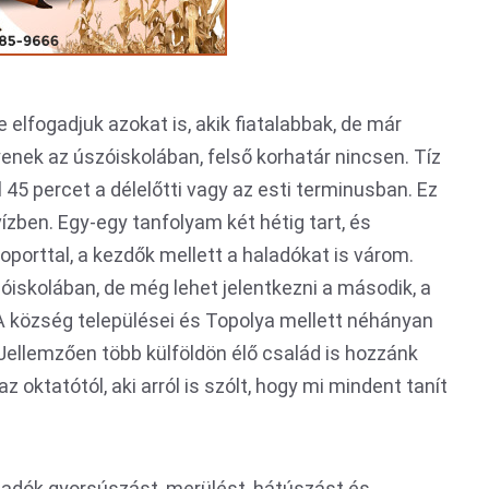
e elfogadjuk azokat is, akik fiatalabbak, de már
enek az úszóiskolában, felső korhatár nincsen. Tíz
45 percet a délelőtti vagy az esti terminusban. Ez
ízben. Egy-egy tanfolyam két hétig tart, és
porttal, a kezdők mellett a haladókat is várom.
óiskolában, de még lehet jelentkezni a második, a
A község települései és Topolya mellett néhányan
Jellemzően több külföldön élő család is hozzánk
 oktatótól, aki arról is szólt, hogy mi mindent tanít
ladók gyorsúszást, merülést, hátúszást és