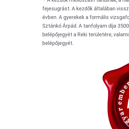
fejesugrást. A kezdők általában viss
évben. A gyerekek a formális vizsgaf
Sztánkó Árpád. A tanfolyam díja 350
belépőjegyét a Reki területére, valam
belépőjegyét.